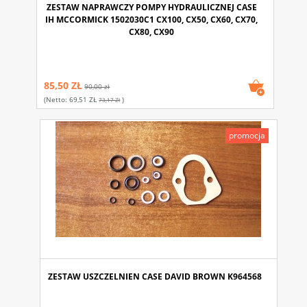
ZESTAW NAPRAWCZY POMPY HYDRAULICZNEJ CASE
IH MCCORMICK 1502030C1 CX100, CX50, CX60, CX70,
CX80, CX90
85,50 ZŁ
90,00 zł
(netto:
69,51 ZŁ
)
73,17 Zł
promocja
ZESTAW USZCZELNIEN CASE DAVID BROWN K964568