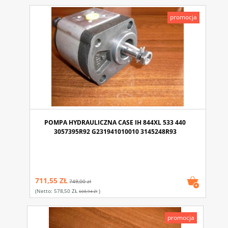
promocja
POMPA HYDRAULICZNA CASE IH 844XL 533 440
3057395R92 G231941010010 3145248R93
711,55 ZŁ
749,00 zł
(netto:
578,50 ZŁ
)
608,94 Zł
promocja