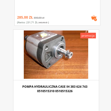
285,00 ZŁ
300,00 zł
(netto:
231,71 ZŁ
)
243,90 Zł
promocja
POMPA HYDRAULICZNA CASE IH 383 624 743
0510515310 0510515326