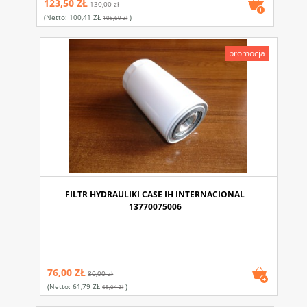
123,50 ZŁ
130,00 zł
(netto:
100,41 ZŁ
)
105,69 Zł
promocja
FILTR HYDRAULIKI CASE IH INTERNACIONAL
13770075006
76,00 ZŁ
80,00 zł
(netto:
61,79 ZŁ
)
65,04 Zł