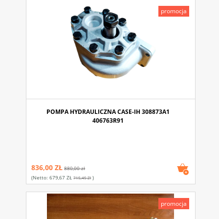
promocja
POMPA HYDRAULICZNA CASE-IH 308873A1
406763R91
836,00 ZŁ
880,00 zł
(netto:
679,67 ZŁ
)
715,45 Zł
promocja