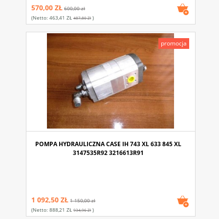
570,00 ZŁ
600,00 zł
(netto:
463,41 ZŁ
)
487,80 Zł
promocja
POMPA HYDRAULICZNA CASE IH 743 XL 633 845 XL
3147535R92 3216613R91
1 092,50 ZŁ
1 150,00 zł
(netto:
888,21 ZŁ
)
934,96 Zł