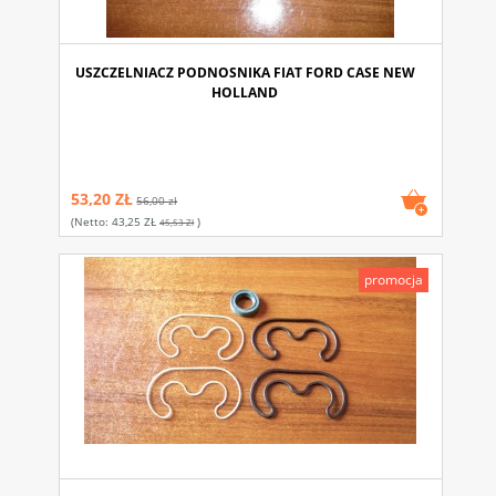
USZCZELNIACZ PODNOSNIKA FIAT FORD CASE NEW
HOLLAND
53,20 ZŁ
56,00 zł
(netto:
43,25 ZŁ
)
45,53 Zł
promocja