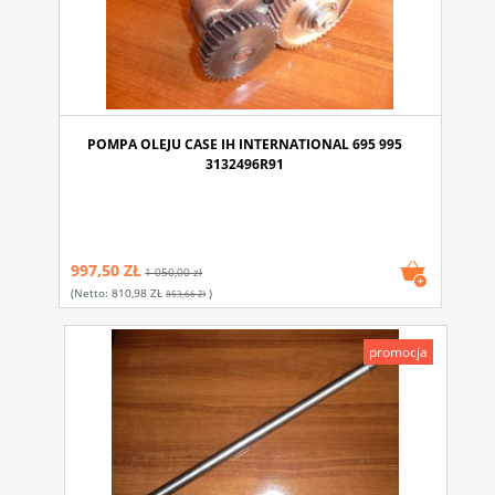
POMPA OLEJU CASE IH INTERNATIONAL 695 995
3132496R91
997,50 ZŁ
1 050,00 zł
(netto:
810,98 ZŁ
)
853,66 Zł
promocja