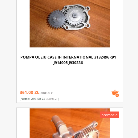
POMPA OLEJU CASE IH INTERNATIONAL 3132496R91
J914005 J930336
361,00 ZŁ
380,00 zł
(netto:
293,50 ZŁ
)
308,94 Zł
promocja