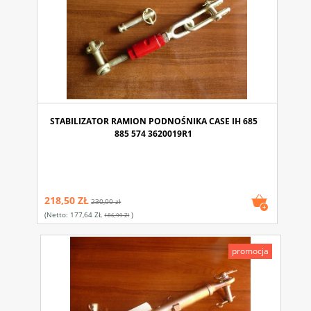
STABILIZATOR RAMION PODNOŚNIKA CASE IH 685
885 574 3620019R1
218,50 ZŁ
230,00 zł
(netto:
177,64 ZŁ
)
186,99 Zł
promocja