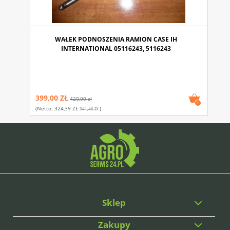
WAŁEK PODNOSZENIA RAMION CASE IH
INTERNATIONAL 05116243, 5116243
399,00 ZŁ
420,00 zł
(netto:
324,39 ZŁ
)
341,46 Zł
Sklep
Zakupy