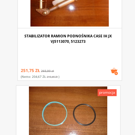
STABILIZATOR RAMION PODNOŚNIKA CASE IH JX
VJ5113070, 5123273
251,75 ZŁ
265,00 zł
(netto:
204,67 ZŁ
)
215,45 Zł
promocja