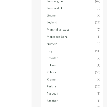
(42)
Lamborghini
(0)
Lombardini
(2)
Lindner
(23)
Leyland
(5)
Marshall airways
(1)
Mercedes Benz
(4)
Nuffield
(41)
Steyr
(7)
Schluter
(1)
Sultzer
(50)
Kubota
(2)
Kramer
(20)
Perkins
(1)
Pasquali
(1)
Ritscher