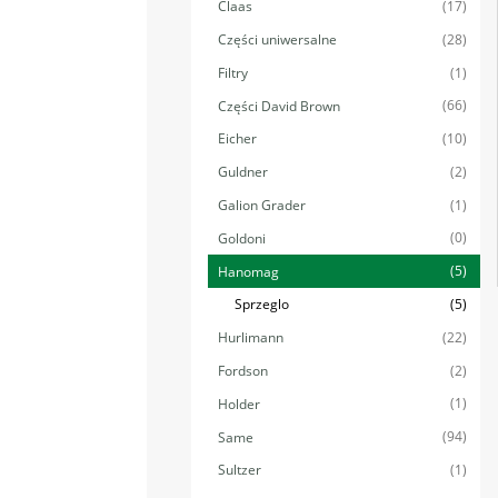
(17)
Claas
(28)
Części uniwersalne
(1)
Filtry
(66)
Części David Brown
(10)
Eicher
(2)
Guldner
(1)
Galion Grader
(0)
Goldoni
(5)
Hanomag
(5)
Sprzeglo
(22)
Hurlimann
(2)
Fordson
(1)
Holder
(94)
Same
(1)
Sultzer