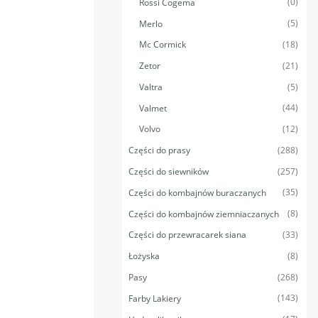
(0)
Rossi Cogema
(5)
Merlo
(18)
Mc Cormick
(21)
Zetor
(5)
Valtra
(44)
Valmet
(12)
Volvo
(288)
Części do prasy
(257)
Części do siewników
(35)
Części do kombajnów buraczanych
(8)
Części do kombajnów ziemniaczanych
(33)
Części do przewracarek siana
(8)
Łożyska
(268)
Pasy
(143)
Farby Lakiery