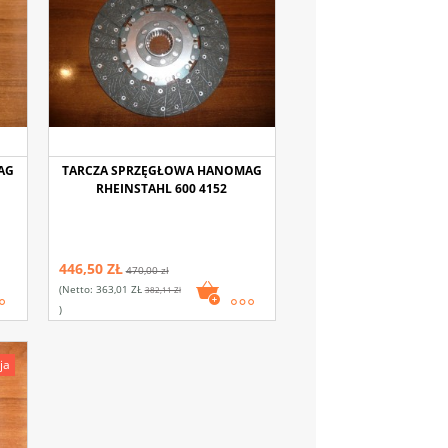
AG
TARCZA SPRZĘGŁOWA HANOMAG
RHEINSTAHL 600 4152
446,50 ZŁ
470,00 zł
(netto:
363,01 ZŁ
382,11 Zł
)
ja