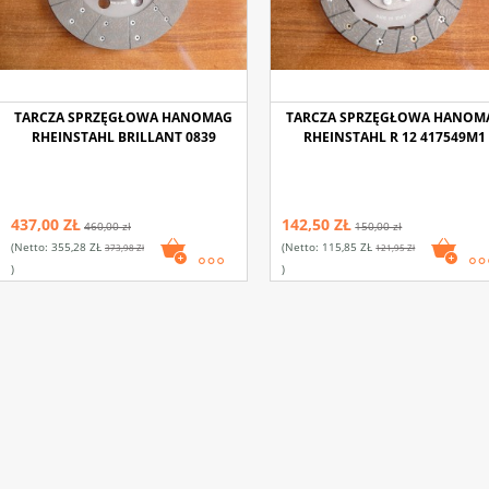
TARCZA SPRZĘGŁOWA HANOMAG
TARCZA SPRZĘGŁOWA HANOM
RHEINSTAHL BRILLANT 0839
RHEINSTAHL R 12 417549M1
437,00 ZŁ
142,50 ZŁ
460,00 zł
150,00 zł
(netto:
355,28 ZŁ
(netto:
115,85 ZŁ
373,98 Zł
121,95 Zł
)
)