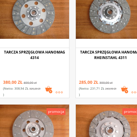
TARCZA SPRZĘGŁOWA HANOMAG
TARCZA SPRZĘGŁOWA HANOM
4314
RHEINSTAHL 4311
380,00 ZŁ
285,00 ZŁ
400,00 zł
300,00 zł
(netto:
308,94 ZŁ
(netto:
231,71 ZŁ
325,20 Zł
243,90 Zł
)
)
promocja
promoc