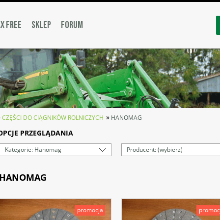
X FREE
SKLEP
FORUM
»
»
CZĘŚCI DO CIĄGNIKÓW ROLNICZYCH
HANOMAG
OPCJE PRZEGLĄDANIA
Kategorie: Hanomag
Producent: (wybierz)
HANOMAG
promocja
promoc