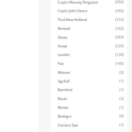
(954)
Części Massey Ferguson
(590)
Części John Deere
(374)
Ford New Holland
(182)
Renault
(283)
Deutz
(224)
Fendt
(128)
Landini
(140)
Fiat
(0)
Mauser
(1)
Agrifull
(1)
Bamford
(3)
Bautz
(1)
Benati
(0)
Bedogni
(1)
Carraro Spa