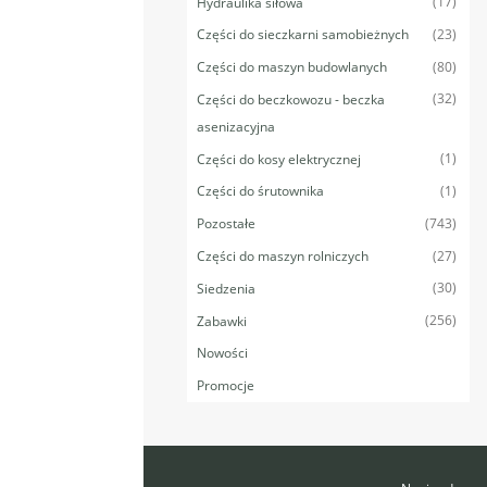
(17)
Hydraulika siłowa
(23)
Części do sieczkarni samobieżnych
(80)
Części do maszyn budowlanych
(32)
Części do beczkowozu - beczka
asenizacyjna
(1)
Części do kosy elektrycznej
(1)
Części do śrutownika
(743)
Pozostałe
(27)
Części do maszyn rolniczych
(30)
Siedzenia
(256)
Zabawki
Nowości
Promocje