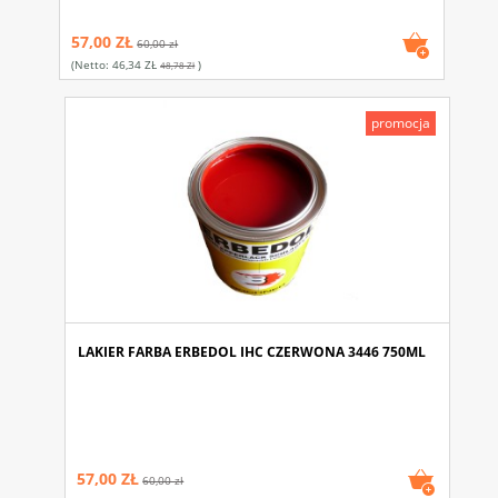
57,00 ZŁ
60,00 zł
(netto:
46,34 ZŁ
)
48,78 Zł
promocja
LAKIER FARBA ERBEDOL IHC CZERWONA 3446 750ML
57,00 ZŁ
60,00 zł