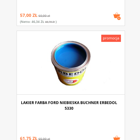
57,00 ZŁ
60,00 zł
(netto:
46,34 ZŁ
)
48,78 Zł
promocja
LAKIER FARBA FORD NIEBIESKA BUCHNER ERBEDOL
5330
61,75 ZŁ
65,00 zł