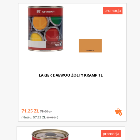
promocja
LAKIER DAEWOO ŻÓŁTY KRAMP 1L
71,25 ZŁ
75,00 zł
(netto:
57,93 ZŁ
)
60,98 Zł
promocja