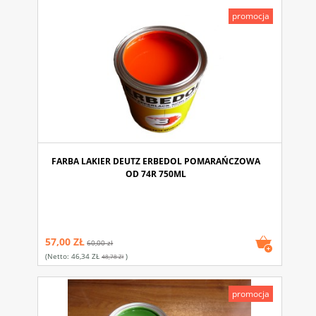
promocja
FARBA LAKIER DEUTZ ERBEDOL POMARAŃCZOWA
OD 74R 750ML
57,00 ZŁ
60,00 zł
(netto:
46,34 ZŁ
)
48,78 Zł
promocja