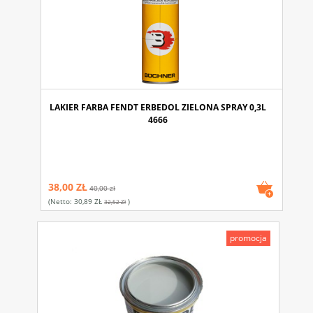
LAKIER FARBA FENDT ERBEDOL ZIELONA SPRAY 0,3L
4666
38,00 ZŁ
40,00 zł
(netto:
30,89 ZŁ
)
32,52 Zł
promocja