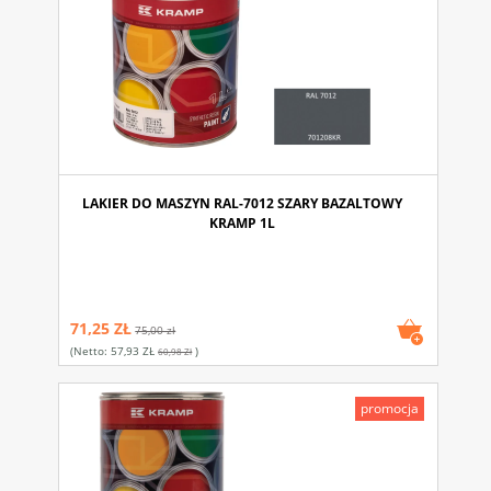
LAKIER DO MASZYN RAL-7012 SZARY BAZALTOWY
KRAMP 1L
71,25 ZŁ
75,00 zł
(netto:
57,93 ZŁ
)
60,98 Zł
promocja