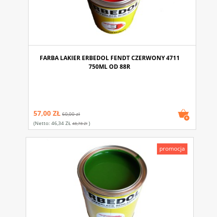
FARBA LAKIER ERBEDOL FENDT CZERWONY 4711
750ML OD 88R
57,00 ZŁ
60,00 zł
(netto:
46,34 ZŁ
)
48,78 Zł
promocja