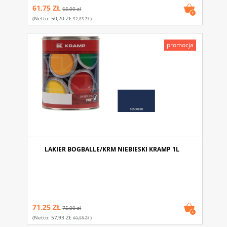
61,75 ZŁ
65,00 zł
(netto:
50,20 ZŁ
)
52,85 Zł
promocja
LAKIER BOGBALLE/KRM NIEBIESKI KRAMP 1L
71,25 ZŁ
75,00 zł
(netto:
57,93 ZŁ
)
60,98 Zł