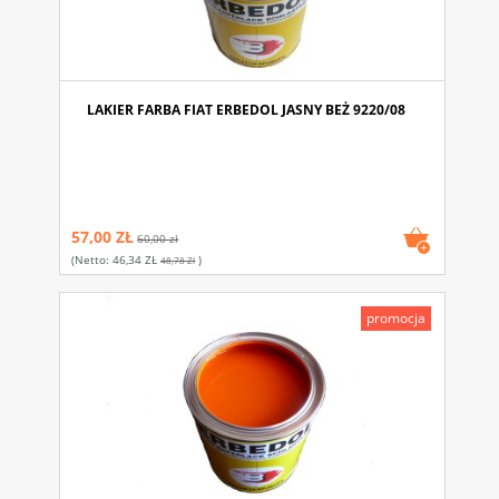
LAKIER FARBA FIAT ERBEDOL JASNY BEŻ 9220/08
57,00 ZŁ
60,00 zł
(netto:
46,34 ZŁ
)
48,78 Zł
promocja