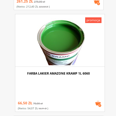
261,25 ZŁ
275,00 zł
(netto:
212,40 ZŁ
)
223,58 Zł
promocja
FARBA LAKIER AMAZONE KRAMP 1L 6060
66,50 ZŁ
70,00 zł
(netto:
54,07 ZŁ
)
56,91 Zł