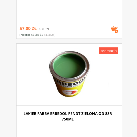
57,00 ZŁ
60,00 zł
(netto:
46,34 ZŁ
)
48,78 Zł
promocja
LAKIER FARBA ERBEDOL FENDT ZIELONA OD 88R
750ML