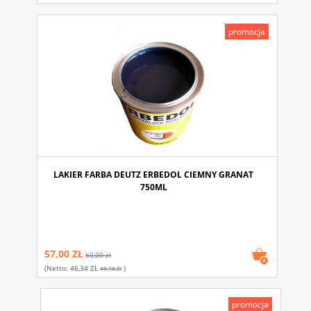
promocja
LAKIER FARBA DEUTZ ERBEDOL CIEMNY GRANAT
750ML
57,00 ZŁ
60,00 zł
(netto:
46,34 ZŁ
)
48,78 Zł
promocja