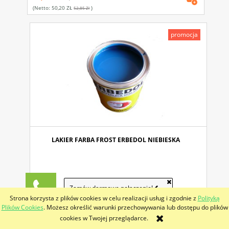
(netto:
50,20 ZŁ
)
52,85 Zł
promocja
LAKIER FARBA FROST ERBEDOL NIEBIESKA
Zamów darmowe połączenie!
57,00 ZŁ
Strona korzysta z plików cookies w celu realizacji usług i zgodnie z
Polityką
60,00 zł
Plików Cookies
. Możesz określić warunki przechowywania lub dostępu do plików
(netto:
46,34 ZŁ
)
48,78 Zł
cookies w Twojej przeglądarce.