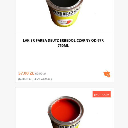
LAKIER FARBA DEUTZ ERBEDOL CZARNY OD 97R
750ML
57,00 ZŁ
60,00 zł
(netto:
46,34 ZŁ
)
48,78 Zł
promocja