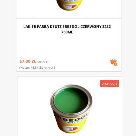
LAKIER FARBA DEUTZ ERBEDOL CZERWONY 3232
750ML
57,00 ZŁ
60,00 zł
(netto:
46,34 ZŁ
)
48,78 Zł
promocja