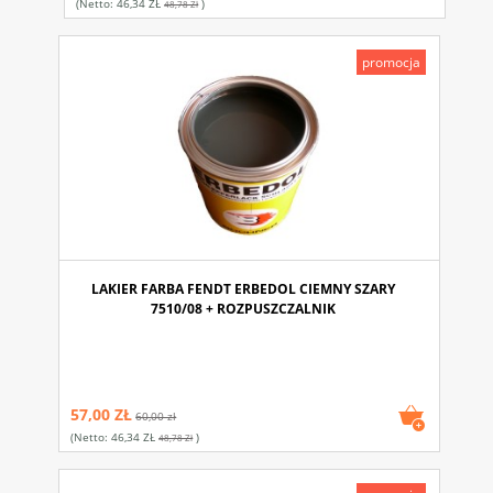
(netto:
46,34 ZŁ
)
48,78 Zł
promocja
LAKIER FARBA FENDT ERBEDOL CIEMNY SZARY
7510/08 + ROZPUSZCZALNIK
57,00 ZŁ
60,00 zł
(netto:
46,34 ZŁ
)
48,78 Zł