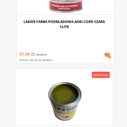
LAKIER FARBA PODKŁADOWA AGRI-CORR SZARA
1LITR
57,00 ZŁ
60,00 zł
(netto:
46,34 ZŁ
)
48,78 Zł
promocja