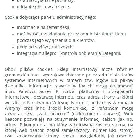
ostatnio oglądane produkty,
oddanie głosu w ankiecie.
Cookie dotyczące panelu administracyjnego:
informacje na temat sesji,
możliwość przeglądania przez administratora sklepu
podczas jego wyłączenia dla klientów,
podgląd stylów graficznych,
integracja z allegro - kontrola pobierania kategorii.
Obok plików cookies, Sklep Internetowy może również
gromadzić dane zwyczajowo zbierane przez administratorów
systemów internetowych w ramach tzw. logów lub plików
dziennika. Informacje zawarte
w logach mogą obejmować
m.in. Państwa adres IP, rodzaj platformy i przeglądarki
internetowej, dostawcę Internetu oraz adres strony, z której
weszliście Państwo na Witrynę. Niektóre podstrony w ramach
Witryny oraz inne środki komunikacji z Państwem mogą
zawierać tzw. „web beacons” (elektroniczne obrazki). Web
beacons pozwalają na otrzymanie informacji takich, jak np.
adres IP komputera, na który załadowana została strona, na
której web beacon został zamieszczony, numer URL strony,
czas załadowania strony, rodzaj przeglądarki, jak również