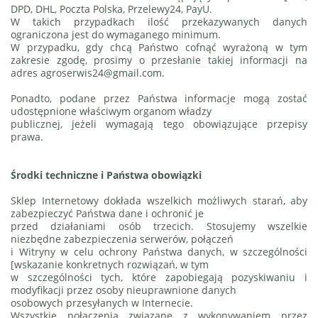
DPD, DHL, Poczta Polska, Przelewy24, PayU.
W takich przypadkach ilość przekazywanych danych
ograniczona jest do wymaganego minimum.
W przypadku, gdy chcą Państwo cofnąć wyrażoną w tym
zakresie zgodę, prosimy o przesłanie takiej informacji na
adres agroserwis24@gmail.com.
Ponadto, podane przez Państwa informacje mogą zostać
udostępnione właściwym organom władzy
publicznej, jeżeli wymagają tego obowiązujące przepisy
prawa.
Środki techniczne i Państwa obowiązki
Sklep Internetowy dokłada wszelkich możliwych starań, aby
zabezpieczyć Państwa dane i ochronić je
przed działaniami osób trzecich. Stosujemy wszelkie
niezbędne zabezpieczenia serwerów, połączeń
i Witryny w celu ochrony Państwa danych, w szczególności
[wskazanie konkretnych rozwiązań, w tym
w szczególności tych, które zapobiegają pozyskiwaniu i
modyfikacji przez osoby nieuprawnione danych
osobowych przesyłanych w Internecie.
Wszystkie połączenia związane z wykonywaniem przez