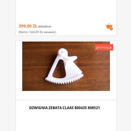
399,00 ZŁ
420,00 zł
(netto:
324,39 ZŁ
)
341,46 Zł
promocja
DZWIGNIA ZEBATA CLAAS 800435 808521