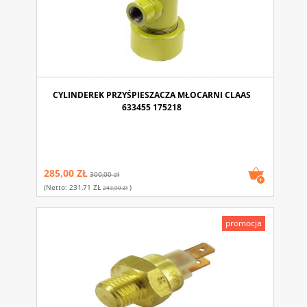
CYLINDEREK PRZYŚPIESZACZA MŁOCARNI CLAAS
633455 175218
285,00 ZŁ
300,00 zł
(netto:
231,71 ZŁ
)
243,90 Zł
promocja