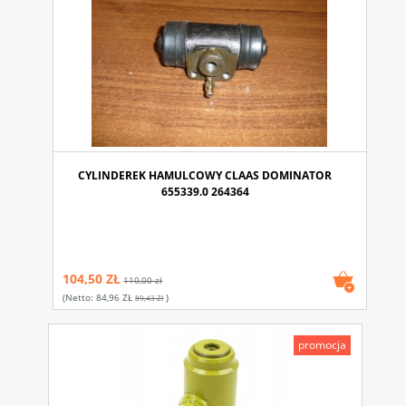
CYLINDEREK HAMULCOWY CLAAS DOMINATOR
655339.0 264364
104,50 ZŁ
110,00 zł
(netto:
84,96 ZŁ
)
89,43 Zł
promocja