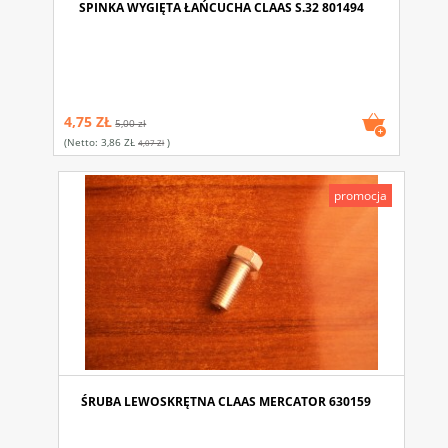
SPINKA WYGIĘTA ŁAŃCUCHA CLAAS S.32 801494
4,75 ZŁ
5,00 zł
(netto:
3,86 ZŁ
)
4,07 Zł
promocja
ŚRUBA LEWOSKRĘTNA CLAAS MERCATOR 630159