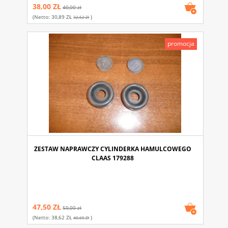
38,00 ZŁ
40,00 zł
(netto:
30,89 ZŁ
)
32,52 Zł
promocja
ZESTAW NAPRAWCZY CYLINDERKA HAMULCOWEGO
CLAAS 179288
47,50 ZŁ
50,00 zł
(netto:
38,62 ZŁ
)
40,65 Zł