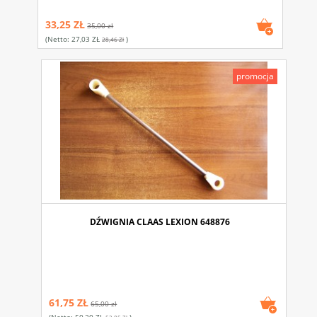
33,25 ZŁ
35,00 zł
(netto:
27,03 ZŁ
)
28,46 Zł
promocja
DŹWIGNIA CLAAS LEXION 648876
61,75 ZŁ
65,00 zł
(netto:
50,20 ZŁ
)