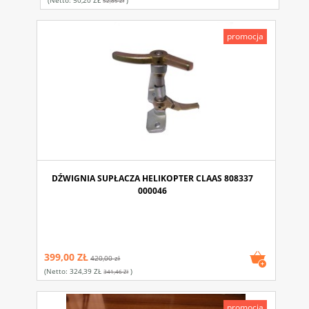
52,85 Zł
promocja
DŹWIGNIA SUPŁACZA HELIKOPTER CLAAS 808337
000046
399,00 ZŁ
420,00 zł
(netto:
324,39 ZŁ
)
341,46 Zł
promocja