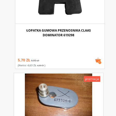
ŁOPATKA GUMOWA PRZENOSNIKA CLAAS
DOMINATOR 619298
5,70 ZŁ
6,00 zł
(netto:
4,63 ZŁ
)
4,88 Zł
promocja