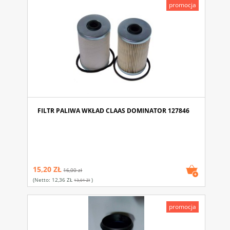
promocja
FILTR PALIWA WKŁAD CLAAS DOMINATOR 127846
15,20 ZŁ
16,00 zł
(netto:
12,36 ZŁ
)
13,01 Zł
promocja