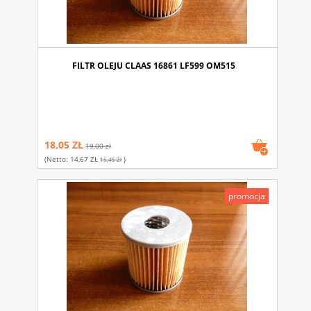
FILTR OLEJU CLAAS 16861 LF599 OM515
18,05 ZŁ
19,00 zł
(netto:
14,67 ZŁ
)
15,45 Zł
promocja