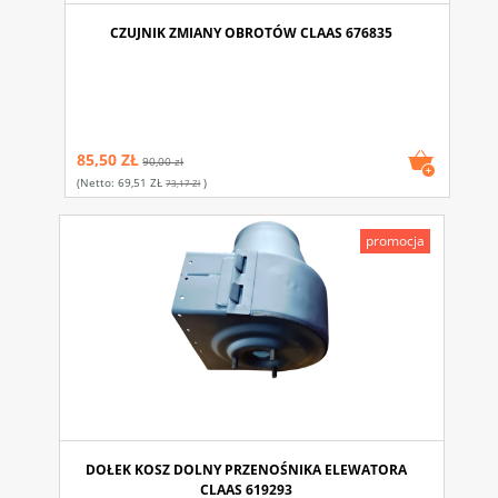
CZUJNIK ZMIANY OBROTÓW CLAAS 676835
85,50 ZŁ
90,00 zł
(netto:
69,51 ZŁ
)
73,17 Zł
promocja
DOŁEK KOSZ DOLNY PRZENOŚNIKA ELEWATORA
CLAAS 619293