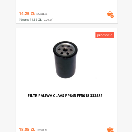
14,25 ZŁ
15,00 zł
(netto:
11,59 ZŁ
)
12,20 Zł
promocja
FILTR PALIWA CLAAS PP845 FF5018 33358E
18,05 ZŁ
19,00 zł