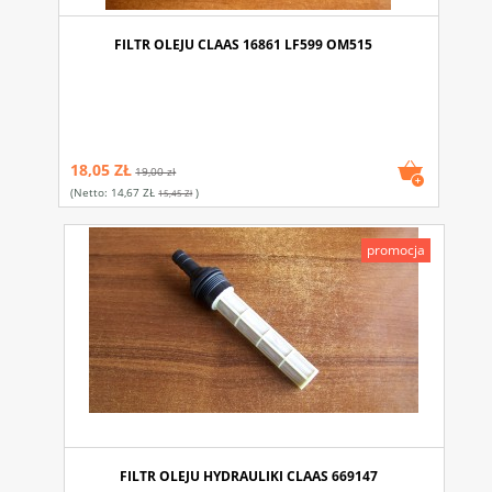
FILTR OLEJU CLAAS 16861 LF599 OM515
18,05 ZŁ
19,00 zł
(netto:
14,67 ZŁ
)
15,45 Zł
promocja
FILTR OLEJU HYDRAULIKI CLAAS 669147