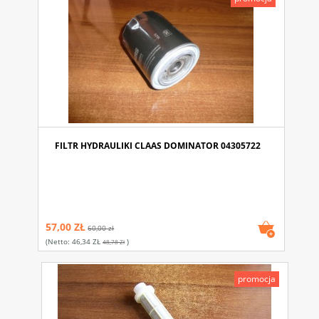
FILTR HYDRAULIKI CLAAS DOMINATOR 04305722
57,00 ZŁ
60,00 zł
(netto:
46,34 ZŁ
)
48,78 Zł
promocja