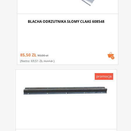
BLACHA ODRZUTNIKA SŁOMY CLAAS 608548
85,50 ZŁ
90,00 zł
(netto:
69,51 ZŁ
)
73,17 Zł
promocja