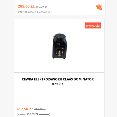
285,00 ZŁ
300,00 zł
(netto:
231,71 ZŁ
)
243,90 Zł
promocja
CEWKA ELEKTROZAWORU CLAAS DOMINATOR
079307
617,50 ZŁ
650,00 zł
(netto:
502,03 ZŁ
)
528,46 Zł