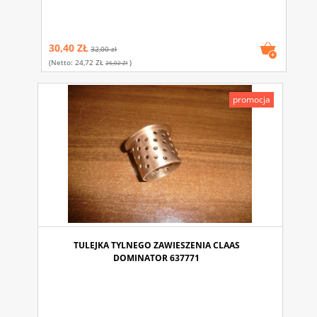
30,40 ZŁ
32,00 zł
(netto:
24,72 ZŁ
)
26,02 Zł
promocja
TULEJKA TYLNEGO ZAWIESZENIA CLAAS
DOMINATOR 637771