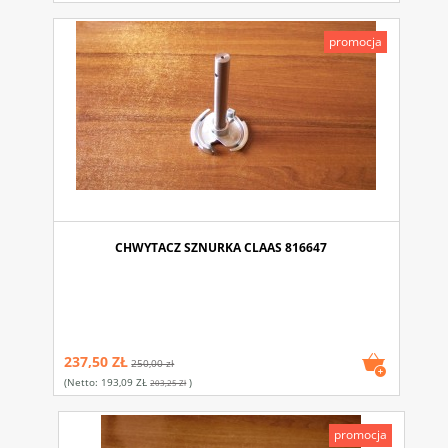
promocja
CHWYTACZ SZNURKA CLAAS 816647
237,50 ZŁ
250,00 zł
(netto:
193,09 ZŁ
)
203,25 Zł
promocja