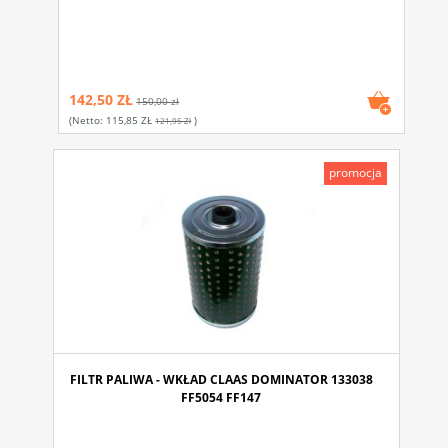
142,50 ZŁ
150,00 zł
(netto:
115,85 ZŁ
)
121,95 Zł
promocja
FILTR PALIWA - WKŁAD CLAAS DOMINATOR 133038
FF5054 FF147