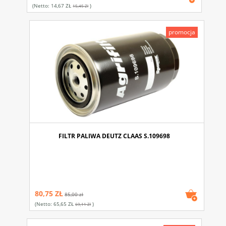
(netto:
14,67 ZŁ
)
15,45 Zł
promocja
FILTR PALIWA DEUTZ CLAAS S.109698
80,75 ZŁ
85,00 zł
(netto:
65,65 ZŁ
)
69,11 Zł