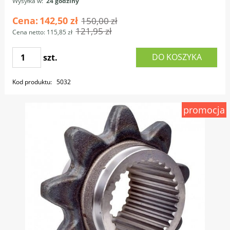
Wysyłka w:
24 godziny
Cena:
142,50 zł
150,00 zł
121,95 zł
Cena netto:
115,85 zł
DO KOSZYKA
szt.
Kod produktu:
5032
promocja