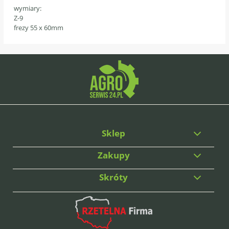
wymiary:
Z-9
frezy 55 x 60mm
Sklep
Zakupy
Skróty