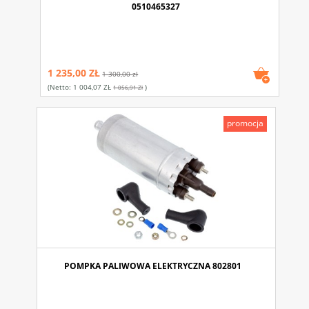
0510465327
1 235,00 ZŁ
1 300,00 zł
(netto:
1 004,07 ZŁ
)
1 056,91 Zł
promocja
POMPKA PALIWOWA ELEKTRYCZNA 802801