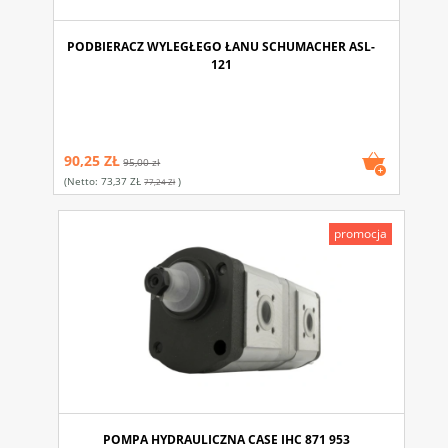
PODBIERACZ WYLEGŁEGO ŁANU SCHUMACHER ASL-
121
90,25 ZŁ
95,00 zł
(netto:
73,37 ZŁ
)
77,24 Zł
promocja
POMPA HYDRAULICZNA CASE IHC 871 953