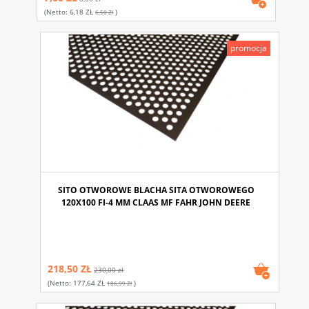
(netto:
6,18 ZŁ
)
6,50 Zł
promocja
SITO OTWOROWE BLACHA SITA OTWOROWEGO
120X100 FI-4 MM CLAAS MF FAHR JOHN DEERE
218,50 ZŁ
230,00 zł
(netto:
177,64 ZŁ
)
186,99 Zł