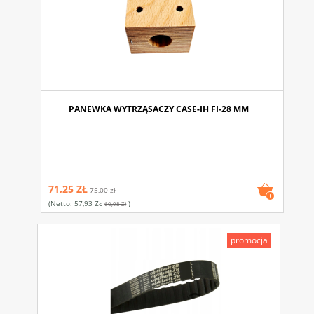
PANEWKA WYTRZĄSACZY CASE-IH FI-28 MM
71,25 ZŁ
75,00 zł
(netto:
57,93 ZŁ
)
60,98 Zł
promocja