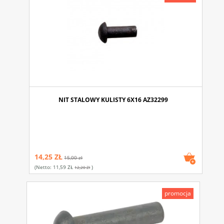
NIT STALOWY KULISTY 6X16 AZ32299
14,25 ZŁ
15,00 zł
(netto:
11,59 ZŁ
)
12,20 Zł
promocja