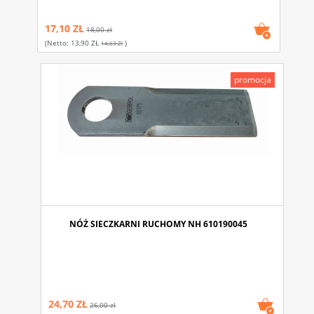
17,10 ZŁ
18,00 zł
(netto:
13,90 ZŁ
)
14,63 Zł
promocja
NÓŻ SIECZKARNI RUCHOMY NH 610190045
24,70 ZŁ
26,00 zł