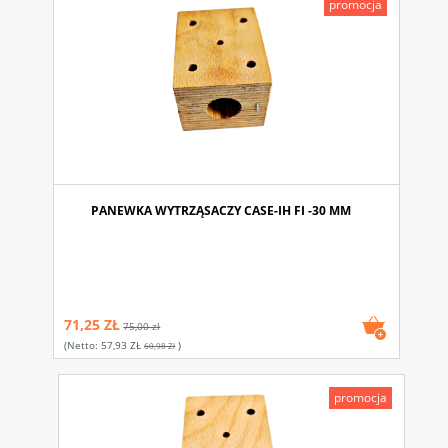
promocja
PANEWKA WYTRZĄSACZY CASE-IH FI -30 MM
71,25 ZŁ
75,00 zł
(netto:
57,93 ZŁ
)
60,98 Zł
promocja