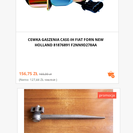
CEWKA GASZENIA CASE-IH FIAT FORN NEW
HOLLAND 81876891 F2NN9D278AA
156,75 ZŁ
165,00 zł
(netto:
127,44 ZŁ
)
134,15 Zł
promocja