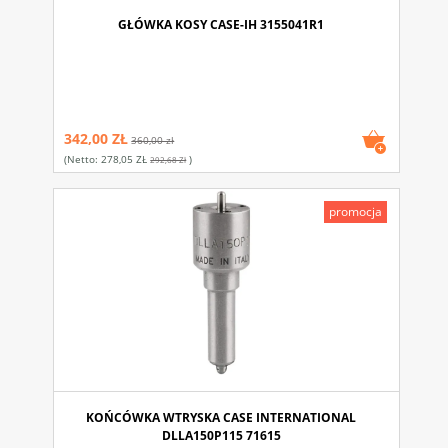
GŁÓWKA KOSY CASE-IH 3155041R1
342,00 ZŁ
360,00 zł
(netto:
278,05 ZŁ
)
292,68 Zł
promocja
KOŃCÓWKA WTRYSKA CASE INTERNATIONAL
DLLA150P115 71615