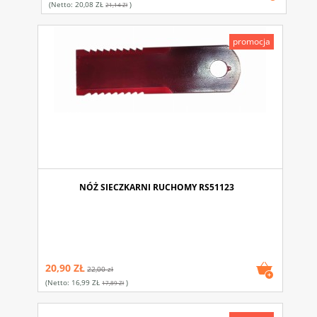
(netto:
20,08 ZŁ
)
21,14 Zł
promocja
NÓŻ SIECZKARNI RUCHOMY RS51123
20,90 ZŁ
22,00 zł
(netto:
16,99 ZŁ
)
17,89 Zł