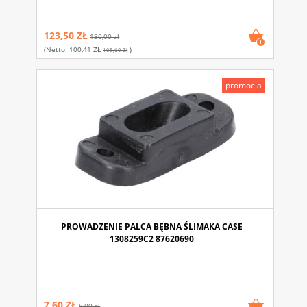
123,50 ZŁ
130,00 zł
(netto:
100,41 ZŁ
)
105,69 Zł
promocja
PROWADZENIE PALCA BĘBNA ŚLIMAKA CASE
1308259C2 87620690
7,60 ZŁ
8,00 zł