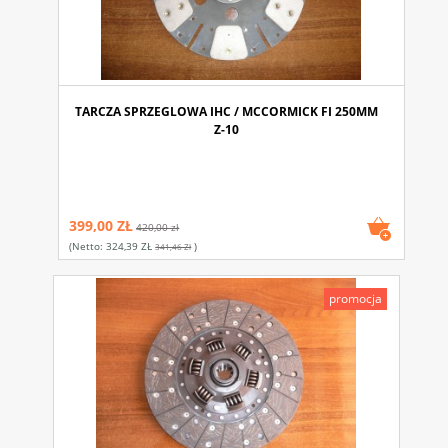
TARCZA SPRZEGLOWA IHC / MCCORMICK FI 250MM
Z-10
399,00 ZŁ
420,00 zł
(netto:
324,39 ZŁ
)
341,46 Zł
promocja