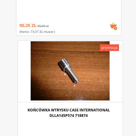
90,25 ZŁ
95,00 zł
(netto:
73,37 ZŁ
)
77,24 Zł
promocja
KOŃCÓWKA WTRYSKU CASE INTERNATIONAL
DLLA145P574 718874