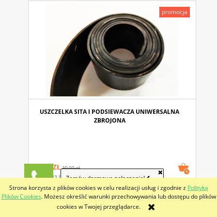
promocja
USZCZELKA SITA I PODSIEWACZA UNIWERSALNA
ZBROJONA
28,50 ZŁ
30,00 zł
(netto:
23,17 ZŁ
)
Zamów darmowe połączenie!
24,39 Zł
Strona korzysta z plików cookies w celu realizacji usług i zgodnie z
Polityką
Plików Cookies
. Możesz określić warunki przechowywania lub dostępu do plików
promocja
cookies w Twojej przeglądarce.