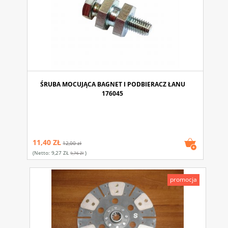
ŚRUBA MOCUJĄCA BAGNET I PODBIERACZ ŁANU
176045
11,40 ZŁ
12,00 zł
(netto:
9,27 ZŁ
)
9,76 Zł
promocja