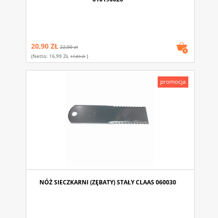
20,90 ZŁ
22,00 zł
(netto:
16,99 ZŁ
)
17,89 Zł
promocja
NÓŻ SIECZKARNI (ZĘBATY) STAŁY CLAAS 060030