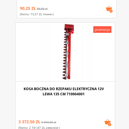
90,25 ZŁ
95,00 zł
(netto:
73,37 ZŁ
)
77,24 Zł
promocja
KOSA BOCZNA DO RZEPAKU ELEKTRYCZNA 12V
LEWA 135 CM 710004001
3 372,50 ZŁ
3 550,00 zł
(netto:
2 741,87 ZŁ
)
2 886,18 Zł