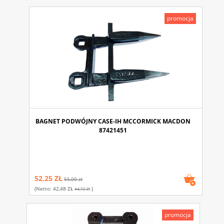
promocja
BAGNET PODWÓJNY CASE-IH MCCORMICK MACDON
87421451
52,25 ZŁ
55,00 zł
(netto:
42,48 ZŁ
)
44,72 Zł
promocja