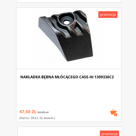
promocja
NAKŁADKA BĘBNA MŁÓCĄCEGO CASE-IH 1309336C2
47,50 ZŁ
50,00 zł
(netto:
38,62 ZŁ
)
40,65 Zł
promocja