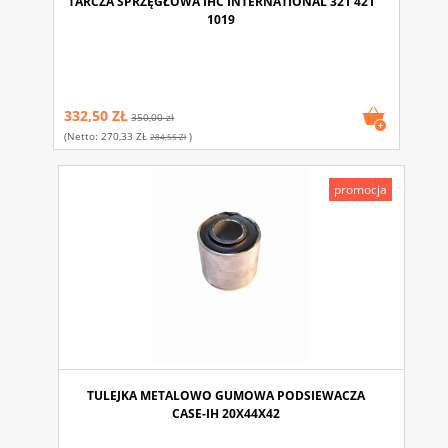
TARCZA SPRZĘGŁOWA IHC INTERNATIONAL 321 421
1019
332,50 ZŁ
350,00 zł
(netto:
270,33 ZŁ
)
284,55 Zł
promocja
TULEJKA METALOWO GUMOWA PODSIEWACZA
CASE-IH 20X44X42