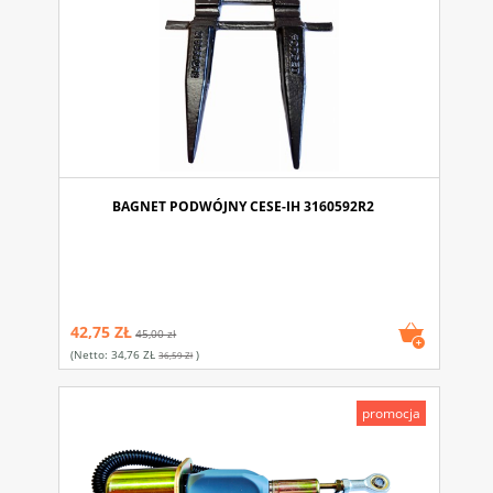
BAGNET PODWÓJNY CESE-IH 3160592R2
42,75 ZŁ
45,00 zł
(netto:
34,76 ZŁ
)
36,59 Zł
promocja