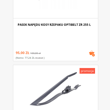
PASEK NAPĘDU KOSY RZEPAKU OPTIBELT ZR 255 L
95,00 ZŁ
100,00 zł
(netto:
77,24 ZŁ
)
81,30 Zł
promocja