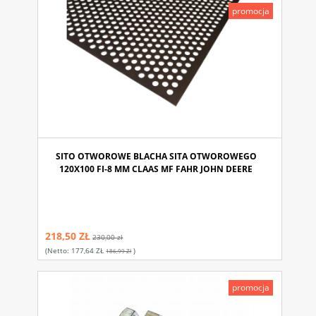
promocja
SITO OTWOROWE BLACHA SITA OTWOROWEGO
120X100 FI-8 MM CLAAS MF FAHR JOHN DEERE
218,50 ZŁ
230,00 zł
(netto:
177,64 ZŁ
)
186,99 Zł
promocja