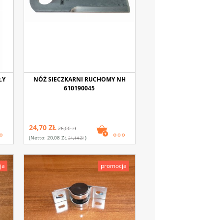
ŁY
NÓŻ SIECZKARNI RUCHOMY NH
610190045
24,70 ZŁ
26,00 zł
(netto:
20,08 ZŁ
)
21,14 Zł
ja
promocja