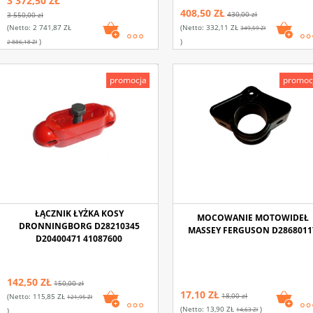
3 372,50 ZŁ
408,50 ZŁ
430,00 zł
3 550,00 zł
(netto:
2 741,87 ZŁ
(netto:
332,11 ZŁ
349,59 Zł
)
)
2 886,18 Zł
promocja
promoc
ŁĄCZNIK ŁYŻKA KOSY
MOCOWANIE MOTOWIDEŁ
DRONNINGBORG D28210345
MASSEY FERGUSON D2868011
D20400471 41087600
142,50 ZŁ
150,00 zł
17,10 ZŁ
(netto:
115,85 ZŁ
18,00 zł
121,95 Zł
(netto:
13,90 ZŁ
)
)
14,63 Zł