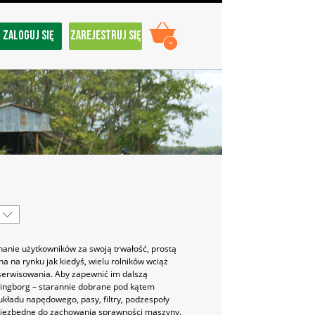
ZALOGUJ SIĘ
ZAREJESTRUJ SIĘ
-
nanie użytkowników za swoją trwałość, prostą
a na rynku jak kiedyś, wielu rolników wciąż
 serwisowania. Aby zapewnić im dalszą
ingborg – starannie dobrane pod kątem
układu napędowego, pasy, filtry, podzespoły
y niezbędne do zachowania sprawności maszyny.