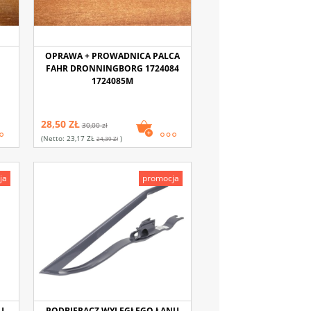
OPRAWA + PROWADNICA PALCA
FAHR DRONNINGBORG 1724084
1724085M
28,50 ZŁ
30,00 zł
(netto:
23,17 ZŁ
)
24,39 Zł
ja
promocja
U
PODBIERACZ WYLEGŁEGO ŁANU