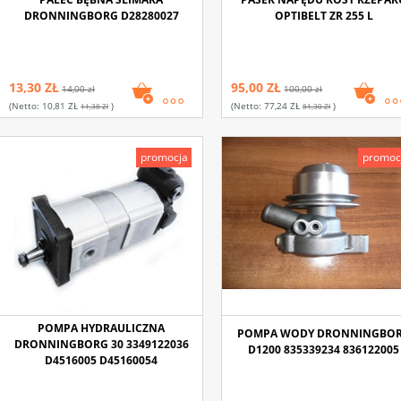
DRONNINGBORG D28280027
OPTIBELT ZR 255 L
13,30 ZŁ
95,00 ZŁ
14,00 zł
100,00 zł
(netto:
10,81 ZŁ
)
(netto:
77,24 ZŁ
)
11,38 Zł
81,30 Zł
promocja
promoc
POMPA HYDRAULICZNA
POMPA WODY DRONNINGBO
DRONNINGBORG 30 3349122036
D1200 835339234 836122005
D4516005 D45160054