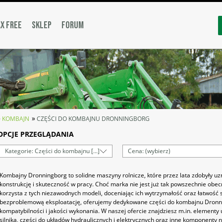
X FREE
SKLEP
FORUM
»
»
KOMBAJN
CZĘŚCI DO KOMBAJNU DRONNINGBORG
OPCJE PRZEGLĄDANIA
Kategorie: Części do kombajnu [...]
Cena: (wybierz)
Kombajny Dronningborg to solidne maszyny rolnicze, które przez lata zdobyły uz
konstrukcję i skuteczność w pracy. Choć marka nie jest już tak powszechnie obecn
korzysta z tych niezawodnych modeli, doceniając ich wytrzymałość oraz łatwość
bezproblemową eksploatację, oferujemy dedykowane części do kombajnu Dronn
kompatybilności i jakości wykonania. W naszej ofercie znajdziesz m.in. elementy 
silnika, części do układów hydraulicznych i elektrycznych oraz inne komponent