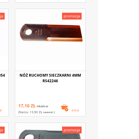
ja
promocja
054
NÓŻ RUCHOMY SIECZKARNI 4MM
RS42246
17,10 ZŁ
18,00 zł
(netto:
13,90 ZŁ
)
14,63 Zł
ja
promocja