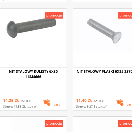
promocja
promoc
NIT STALOWY KULISTY 6X30
NIT STALOWY PŁASKI 6X25 237
16M4666
14,25 ZŁ
11,40 ZŁ
15,00 zł
12,00 zł
(netto:
11,59 ZŁ
)
(netto:
9,27 ZŁ
)
12,20 Zł
9,76 Zł
promocja
promoc