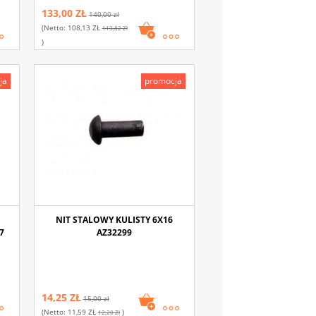
133,00 ZŁ
140,00 zł
(netto:
108,13 ZŁ
113,82 Zł
)
ja
promocja
NIT STALOWY KULISTY 6X16
7
AZ32299
14,25 ZŁ
15,00 zł
(netto:
11,59 ZŁ
)
12,20 Zł