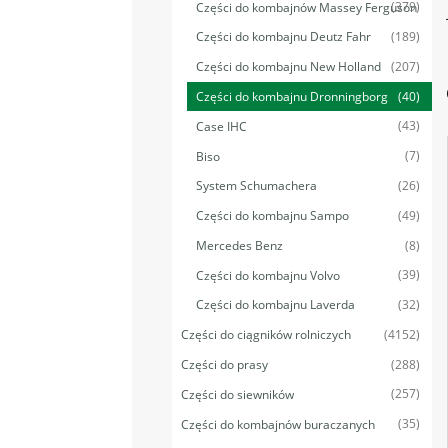
(379)
Części do kombajnów Massey Ferguson
(189)
Części do kombajnu Deutz Fahr
(207)
Części do kombajnu New Holland
(40)
Części do kombajnu Dronningborg
(43)
Case IHC
(7)
Biso
(26)
System Schumachera
(49)
Części do kombajnu Sampo
(8)
Mercedes Benz
(39)
Części do kombajnu Volvo
(32)
Części do kombajnu Laverda
(4152)
Części do ciągników rolniczych
(288)
Części do prasy
(257)
Części do siewników
(35)
Części do kombajnów buraczanych