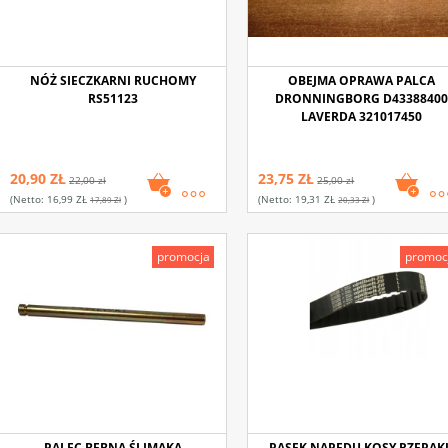
NÓŻ SIECZKARNI RUCHOMY
OBEJMA OPRAWA PALCA
RS51123
DRONNINGBORG D43388400
LAVERDA 321017450
20,90 ZŁ
23,75 ZŁ
22,00 zł
25,00 zł
(netto:
16,99 ZŁ
)
(netto:
19,31 ZŁ
)
17,89 Zł
20,33 Zł
promocja
promoc
PALEC BĘBNA ŚLIMAKA
PASEK NAPĘDU KOSY RZEPAK