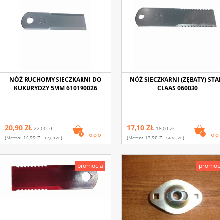
NÓŻ RUCHOMY SIECZKARNI DO
NÓŻ SIECZKARNI (ZĘBATY) STA
KUKURYDZY 5MM 610190026
CLAAS 060030
20,90 ZŁ
17,10 ZŁ
22,00 zł
18,00 zł
(netto:
16,99 ZŁ
)
(netto:
13,90 ZŁ
)
17,89 Zł
14,63 Zł
promocja
promoc