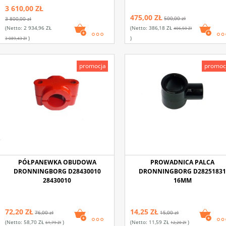
3 610,00 ZŁ
475,00 ZŁ
500,00 zł
3 800,00 zł
(netto:
2 934,96 ZŁ
(netto:
386,18 ZŁ
406,50 Zł
)
)
3 089,43 Zł
promocja
promoc
PÓŁPANEWKA OBUDOWA
PROWADNICA PALCA
DRONNINGBORG D28430010
DRONNINGBORG D28251831
28430010
16MM
72,20 ZŁ
14,25 ZŁ
76,00 zł
15,00 zł
(netto:
58,70 ZŁ
)
(netto:
11,59 ZŁ
)
61,79 Zł
12,20 Zł