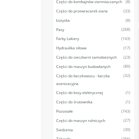
(8)
Części do kombajnów ziemniaczanych
(33)
Części do przewracarek siana
(8)
Łożyska
(268)
Pasy
(143)
Farby Lakiery
(17)
Hydraulika siłowa
(23)
Części do sieczkarni samobieżnych
(80)
Części do maszyn budowlanych
(32)
Części do beczkowozu - beczka
asenizacyjna
(1)
Części do kosy elektrycznej
(1)
Części do śrutownika
(743)
Pozostałe
(27)
Części do maszyn rolniczych
(30)
Siedzenia
(256)
Zabawki