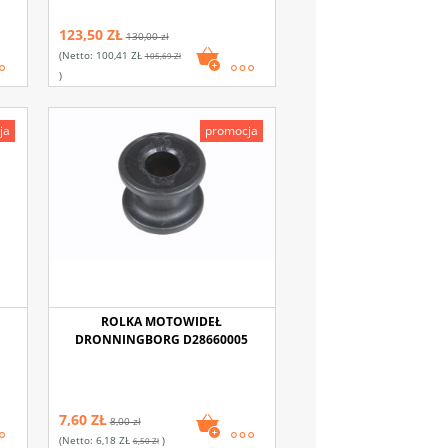
123,50 ZŁ
130,00 zł
(netto:
100,41 ZŁ
105,69 Zł
)
ja
promocja
ROLKA MOTOWIDEŁ
DRONNINGBORG D28660005
7,60 ZŁ
8,00 zł
(netto:
6,18 ZŁ
)
6,50 Zł