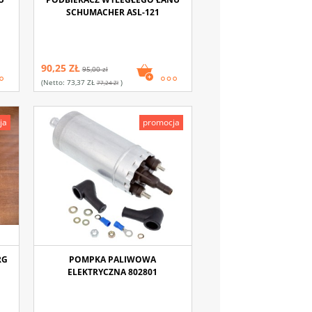
SCHUMACHER ASL-121
90,25 ZŁ
95,00 zł
(netto:
73,37 ZŁ
)
77,24 Zł
ja
promocja
RG
POMPKA PALIWOWA
ELEKTRYCZNA 802801