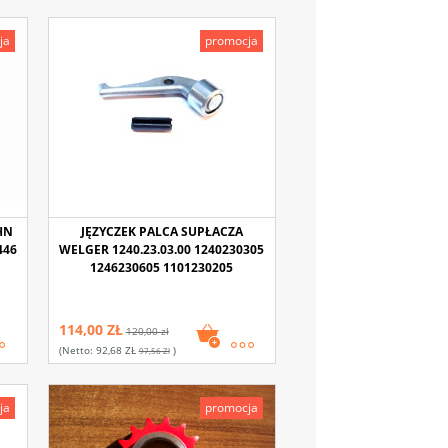
ja
promocja
HN
JĘZYCZEK PALCA SUPŁACZA
446
WELGER 1240.23.03.00 1240230305
1246230605 1101230205
114,00 ZŁ
120,00 zł
(netto:
92,68 ZŁ
)
97,56 Zł
ja
promocja