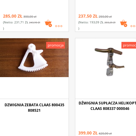
285,00 ZŁ
237,50 ZŁ
300,00 zł
250,00 zł
(netto:
231,71 ZŁ
(netto:
193,09 ZŁ
243,90 Zł
203,25 Zł
)
)
promocja
promoc
DŹWIGNIA SUPŁACZA HELIKOP
DZWIGNIA ZEBATA CLAAS 800435
CLAAS 808337 000046
808521
399,00 ZŁ
420,00 zł