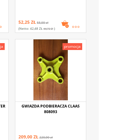
52,25 ZŁ
55,00 zł
(netto:
42,48 ZŁ
)
44,72 Zł
ja
promocja
TER
GWIAZDA PODBIERACZA CLAAS
808093
209,00 ZŁ
220,00 zł