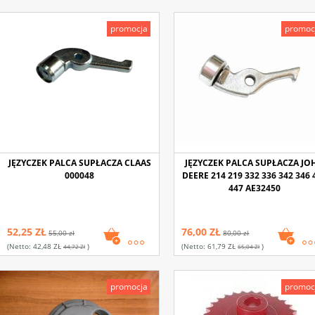
promocja
promoc
JĘZYCZEK PALCA SUPŁACZA CLAAS
JĘZYCZEK PALCA SUPŁACZA JO
000048
DEERE 214 219 332 336 342 346 
447 AE32450
52,25 ZŁ
76,00 ZŁ
55,00 zł
80,00 zł
(netto:
42,48 ZŁ
)
(netto:
61,79 ZŁ
)
44,72 Zł
65,04 Zł
promocja
promoc