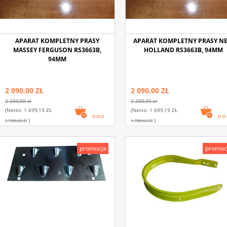
APARAT KOMPLETNY PRASY
APARAT KOMPLETNY PRASY N
MASSEY FERGUSON RS3663B,
HOLLAND RS3663B, 94MM
94MM
2 090,00 ZŁ
2 090,00 ZŁ
2 200,00 zł
2 200,00 zł
(netto:
1 699,19 ZŁ
(netto:
1 699,19 ZŁ
)
)
1 788,62 Zł
1 788,62 Zł
promocja
promoc