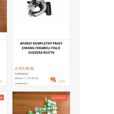
APARAT KOMPLETNY PRASY
EIWANG FERABOLI ITALO
SVIZZERA RS3770
2 137,50 ZŁ
2 250,00 zł
(netto:
1 737,80 ZŁ
)
1 829,27 Zł
ja
promocja