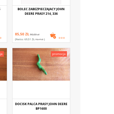
S
BOLEC ZABEZPIECZAJACY JOHN
DEERE PRASY 214, 336
85,50 ZŁ
90,00 zł
(netto:
69,51 ZŁ
)
73,17 Zł
ja
promocja
DOCISK PALCA PRASY JOHN DEERE
BP1600