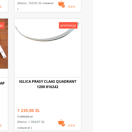
(netto:
169,92 ZŁ
178,86 Zł
)
ja
promocja
IGLICA PRASY CLAAS QUADRANT
 AP
1200 816242
1 235,00 ZŁ
1 300,00 zł
(netto:
1 004,07 ZŁ
)
1 056,91 Zł