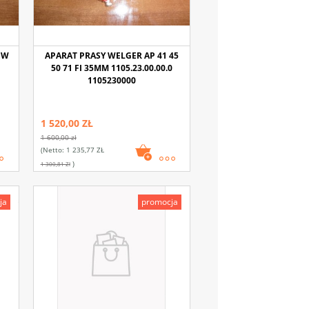
EW
APARAT PRASY WELGER AP 41 45
50 71 FI 35MM 1105.23.00.00.0
1105230000
1 520,00 ZŁ
1 600,00 zł
(netto:
1 235,77 ZŁ
)
1 300,81 Zł
ja
promocja