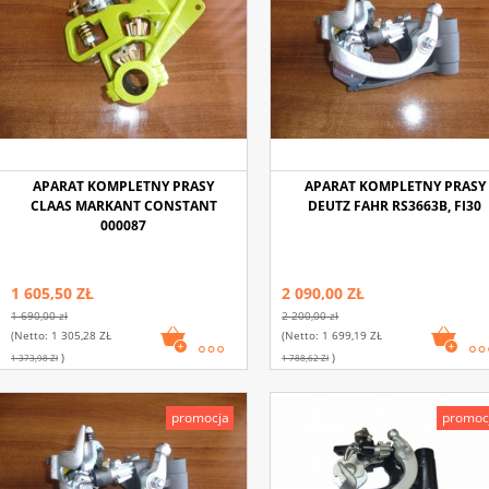
APARAT KOMPLETNY PRASY
APARAT KOMPLETNY PRASY
CLAAS MARKANT CONSTANT
DEUTZ FAHR RS3663B, FI30
000087
1 605,50 ZŁ
2 090,00 ZŁ
1 690,00 zł
2 200,00 zł
(netto:
1 305,28 ZŁ
(netto:
1 699,19 ZŁ
)
)
1 373,98 Zł
1 788,62 Zł
promocja
promoc