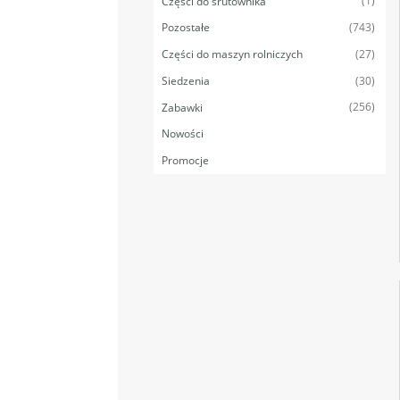
(1)
Części do śrutownika
(743)
Pozostałe
(27)
Części do maszyn rolniczych
(30)
Siedzenia
(256)
Zabawki
Nowości
Promocje