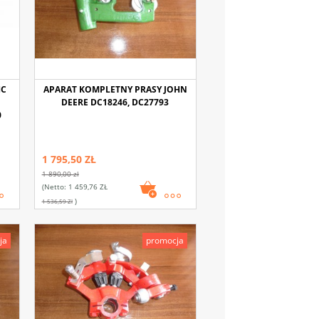
HC
APARAT KOMPLETNY PRASY JOHN
DEERE DC18246, DC27793
0
1 795,50 ZŁ
1 890,00 zł
(netto:
1 459,76 ZŁ
)
1 536,59 Zł
ja
promocja