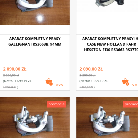
APARAT KOMPLETNY PRASY
APARAT KOMPLETNY PRASY I
GALLIGNANI RS3663B, 94MM
CASE NEW HOLLAND FAHR
HESSTON FI30 RS3663 RS377
2 090,00 ZŁ
2 090,00 ZŁ
2 200,00 zł
2 200,00 zł
(netto:
1 699,19 ZŁ
(netto:
1 699,19 ZŁ
)
)
1 788,62 Zł
1 788,62 Zł
promocja
promoc