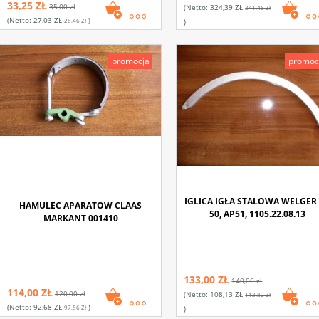
33,25 ZŁ
35,00 zł
(netto:
324,39 ZŁ
341,46 Zł
(netto:
27,03 ZŁ
)
28,46 Zł
)
promocja
promoc
IGLICA IGŁA STALOWA WELGER
HAMULEC APARATOW CLAAS
50, AP51, 1105.22.08.13
MARKANT 001410
133,00 ZŁ
140,00 zł
114,00 ZŁ
120,00 zł
(netto:
108,13 ZŁ
113,82 Zł
(netto:
92,68 ZŁ
)
97,56 Zł
)