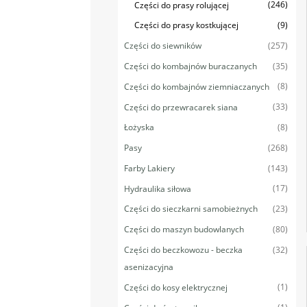
(246)
Części do prasy rolującej
(9)
Części do prasy kostkującej
(257)
Części do siewników
(35)
Części do kombajnów buraczanych
(8)
Części do kombajnów ziemniaczanych
(33)
Części do przewracarek siana
(8)
Łożyska
(268)
Pasy
(143)
Farby Lakiery
(17)
Hydraulika siłowa
(23)
Części do sieczkarni samobieżnych
(80)
Części do maszyn budowlanych
(32)
Części do beczkowozu - beczka
asenizacyjna
(1)
Części do kosy elektrycznej