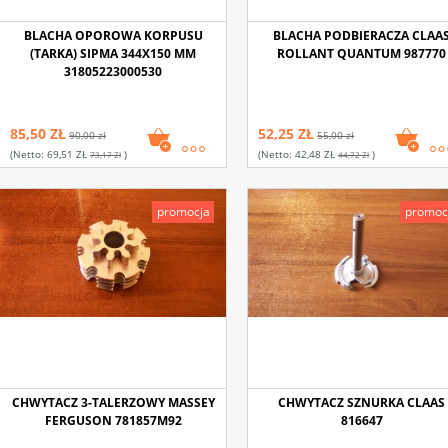
BLACHA OPOROWA KORPUSU
BLACHA PODBIERACZA CLAA
(TARKA) SIPMA 344X150 MM
ROLLANT QUANTUM 987770
31805223000530
85,50 ZŁ
52,25 ZŁ
90,00 zł
55,00 zł
(netto:
69,51 ZŁ
)
(netto:
42,48 ZŁ
)
73,17 Zł
44,72 Zł
promocja
promoc
CHWYTACZ 3-TALERZOWY MASSEY
CHWYTACZ SZNURKA CLAAS
FERGUSON 781857M92
816647