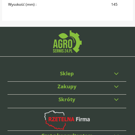
Wysokość (mm) :
145
Sklep
Zakupy
Skróty