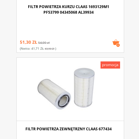
FILTR POWIETRZA KURZU CLAAS 1693129M1
PF53799 04345068 AL39934
51,30 ZŁ
54,00 zł
(netto:
41,71 ZŁ
)
43,90 Zł
promocja
FILTR POWIETRZA ZEWNĘTRZNY CLAAS 677434