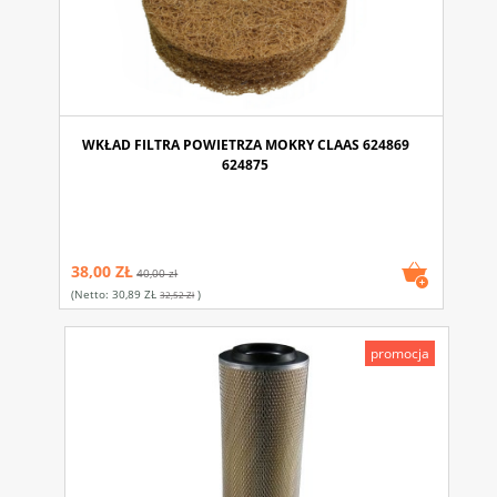
WKŁAD FILTRA POWIETRZA MOKRY CLAAS 624869
624875
38,00 ZŁ
40,00 zł
(netto:
30,89 ZŁ
)
32,52 Zł
promocja