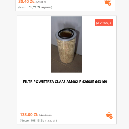
30,40 ZŁ
32,00 zł
(netto:
24,72 ZŁ
)
26,02 Zł
promocja
FILTR POWIETRZA CLAAS AM402-F 42608E 643169
133,00 ZŁ
140,00 zł
(netto:
108,13 ZŁ
)
113,82 Zł