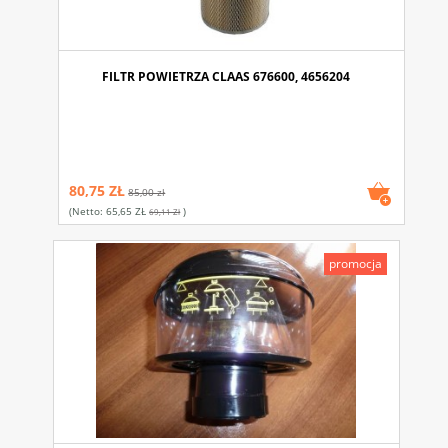
FILTR POWIETRZA CLAAS 676600, 4656204
80,75 ZŁ
85,00 zł
(netto:
65,65 ZŁ
)
69,11 Zł
promocja