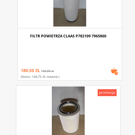
FILTR POWIETRZA CLAAS P782109 7965860
180,50 ZŁ
190,00 zł
(netto:
146,75 ZŁ
)
154,47 Zł
promocja