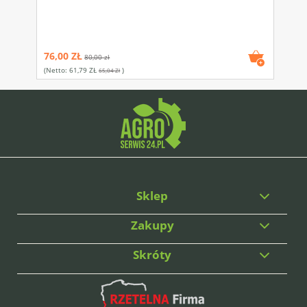
76,00 ZŁ
80,00 zł
(netto:
61,79 ZŁ
)
65,04 Zł
Sklep
Zakupy
Skróty