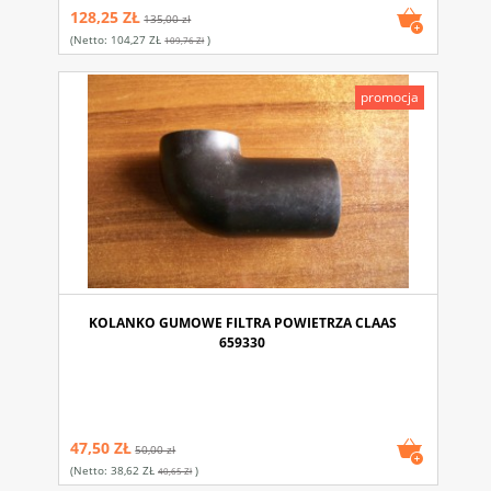
128,25 ZŁ
135,00 zł
(netto:
104,27 ZŁ
)
109,76 Zł
promocja
KOLANKO GUMOWE FILTRA POWIETRZA CLAAS
659330
47,50 ZŁ
50,00 zł
(netto:
38,62 ZŁ
)
40,65 Zł