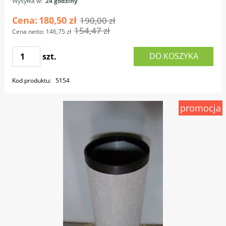
Wysyłka w:
24 godziny
Cena:
180,50 zł
190,00 zł
154,47 zł
Cena netto:
146,75 zł
DO KOSZYKA
szt.
Kod produktu:
5154
promocja