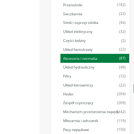
(182)
Przenośniki
(32)
Sieczkarnia
(94)
Silnik i osprzęt silnika
(32)
Układ elektryczny
(2)
Części kabiny
(22)
Układ hamulcowy
(87)
Akcesoria i normalia
(49)
Układ hydrauliczny
(72)
Filtry
(22)
Układ kierowniczy
(204)
Heder
(209)
Zespół czyszczący
(142)
Mechanizm przeniesienia napędu
(119)
Młocarnia i odrzutnik
(150)
Pasy napędowe