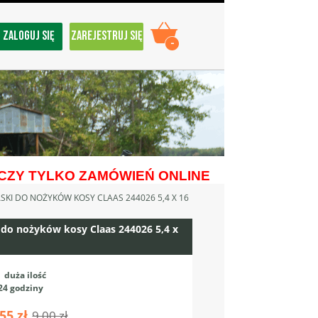
ZALOGUJ SIĘ
ZAREJESTRUJ SIĘ
-
ZY TYLKO ZAMÓWIEŃ ONLINE
ASKI DO NOŻYKÓW KOSY CLAAS 244026 5,4 X 16
i do nożyków kosy Claas 244026 5,4 x
:
duża ilość
24 godziny
55 zł
9,00 zł