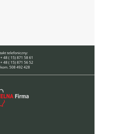
akt telefoniczny:
 + 48 ( 15) 871 58 61
 + 48 ( 15) 871 56 52
. kom. 508 492 428