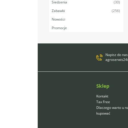
(30)
Siedzenia
(256)
Zabawki
Nowości
Promocje
Napisz do nas
agroserwis2
Sklep
Kontakt
Tax Free
Dlaczego warto u n
kupować