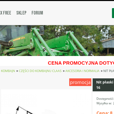
X FREE
SKLEP
FORUM
CENA PROMOCYJNA DOTYC
»
»
»
»
KOMBAJN
CZĘŚCI DO KOMBAJNU CLAAS
AKCESORIA I NORMALIA
NIT PŁ
promocja
Nit płask
16
Dostępność
Wysyłka w:
Cena:
8,