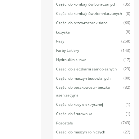
(35)
Części do kombajnów buraczanych
(8)
Części do kombajnów ziemniaczanych
(33)
Części do przewracarek siana
(8)
Łożyska
(268)
Pasy
(143)
Farby Lakiery
(17)
Hydraulika siłowa
(23)
Części do sieczkarni samobieżnych
(80)
Części do maszyn budowlanych
(32)
Części do beczkowozu - beczka
asenizacyjna
(1)
Części do kosy elektrycznej
(1)
Części do śrutownika
(743)
Pozostałe
(27)
Części do maszyn rolniczych