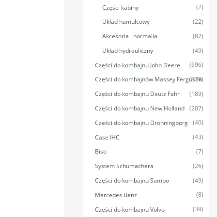
(2)
Części kabiny
(22)
Układ hamulcowy
(87)
Akcesoria i normalia
(49)
Układ hydrauliczny
(696)
Części do kombajnu John Deere
(379)
Części do kombajnów Massey Ferguson
(189)
Części do kombajnu Deutz Fahr
(207)
Części do kombajnu New Holland
(40)
Części do kombajnu Dronningborg
(43)
Case IHC
(7)
Biso
(26)
System Schumachera
(49)
Części do kombajnu Sampo
(8)
Mercedes Benz
(39)
Części do kombajnu Volvo