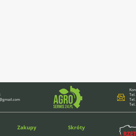
Kont
:
Tel.
4@gmail.com
Tel.
Tel
Zakupy
Skróty