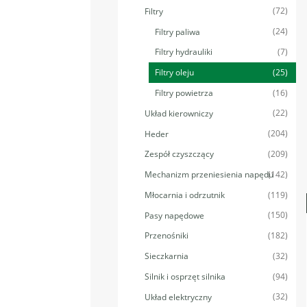
(72)
Filtry
(24)
Filtry paliwa
(7)
Filtry hydrauliki
(25)
Filtry oleju
(16)
Filtry powietrza
(22)
Układ kierowniczy
(204)
Heder
(209)
Zespół czyszczący
(142)
Mechanizm przeniesienia napędu
(119)
Młocarnia i odrzutnik
(150)
Pasy napędowe
(182)
Przenośniki
(32)
Sieczkarnia
(94)
Silnik i osprzęt silnika
(32)
Układ elektryczny