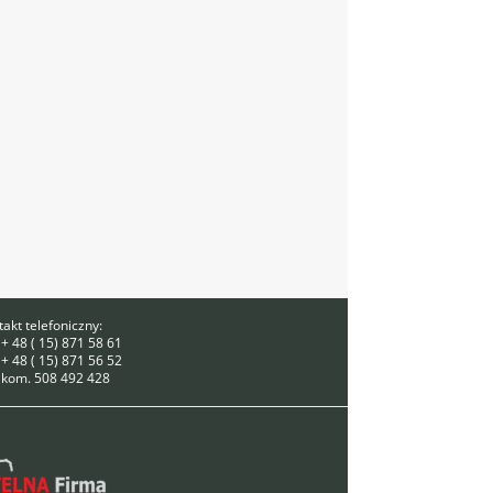
akt telefoniczny:
 + 48 ( 15) 871 58 61
 + 48 ( 15) 871 56 52
. kom. 508 492 428