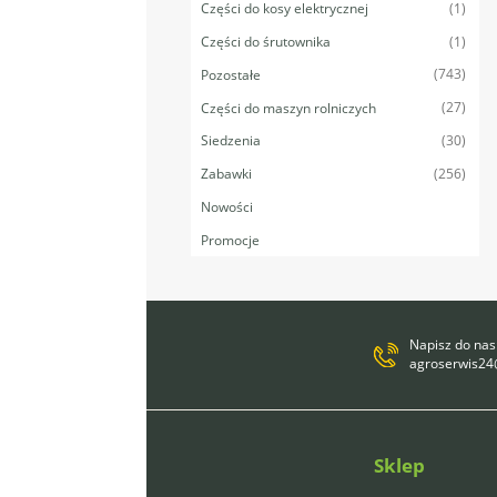
(1)
Części do kosy elektrycznej
(1)
Części do śrutownika
(743)
Pozostałe
(27)
Części do maszyn rolniczych
(30)
Siedzenia
(256)
Zabawki
Nowości
Promocje
Napisz do nas
agroserwis2
Sklep