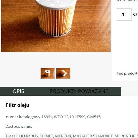
sz
Kod produkt
OPIS
PRODUKTY POWIĄZANE
Filtr oleju
numer katalogowy 16861, WFO-23,10 LF599, OM515,
60-0001-J,
Zastosowanie:
Claas
COLUMBUS, COMET, MERCUR, MATADOR STANDART, MERCATOR 5