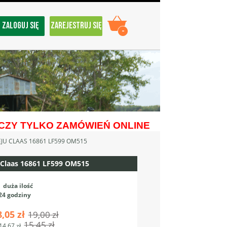
ZALOGUJ SIĘ
ZAREJESTRUJ SIĘ
-
ZY TYLKO ZAMÓWIEŃ ONLINE
EJU CLAAS 16861 LF599 OM515
ju Claas 16861 LF599 OM515
:
duża ilość
24 godziny
8,05 zł
19,00 zł
15,45 zł
14,67 zł