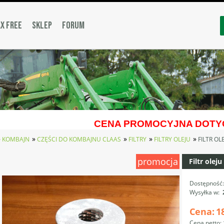
X FREE
SKLEP
FORUM
CENA PROMOCYJNA DOTYC
»
»
»
»
»
KOMBAJN
CZĘŚCI DO KOMBAJNU CLAAS
FILTRY
FILTRY OLEJU
FILTR OL
promocja
Filtr ole
Dostępność
Wysyłka w:
Cena:
1
Cena netto: