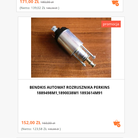
171,00 ZŁ
180,00 zł
(netto:
139,02 ZŁ
)
146,34 Zł
promocja
BENDKIS AUTOMAT ROZRUSZNIKA PERKINS
1889498M1,1890038M1 1893614M91
152,00 ZŁ
160,00 zł
(netto:
123,58 ZŁ
)
130,08 Zł