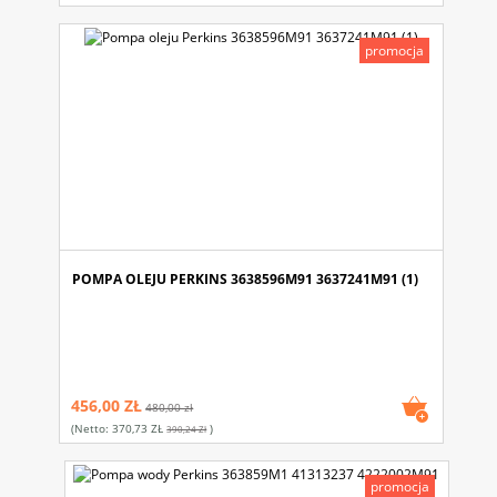
promocja
POMPA OLEJU PERKINS 3638596M91 3637241M91 (1)
456,00 ZŁ
480,00 zł
(netto:
370,73 ZŁ
)
390,24 Zł
promocja