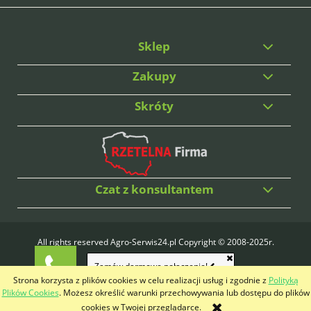
Sklep
Zakupy
Skróty
Czat z konsultantem
All rights reserved Agro-Serwis24.pl Copyright © 2008-2025r.
Wykonanie:
PrimeBit Studio
Zamów darmowe połączenie!
Strona korzysta z plików cookies w celu realizacji usług i zgodnie z
Polityką
pokaż pełną wersję strony
Plików Cookies
. Możesz określić warunki przechowywania lub dostępu do plików
cookies w Twojej przeglądarce.