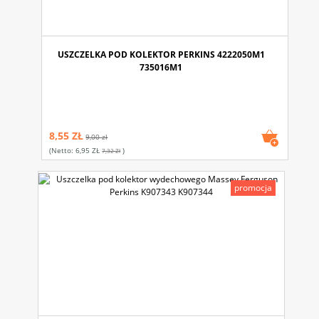
USZCZELKA POD KOLEKTOR PERKINS 4222050M1
735016M1
8,55 ZŁ
9,00 zł
(netto:
6,95 ZŁ
)
7,32 Zł
promocja