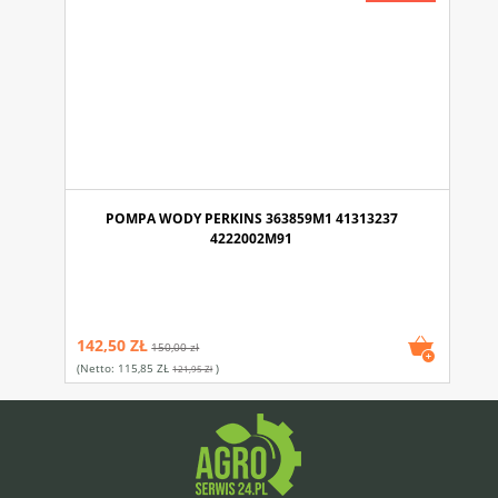
POMPA WODY PERKINS 363859M1 41313237
4222002M91
142,50 ZŁ
150,00 zł
(netto:
115,85 ZŁ
)
121,95 Zł