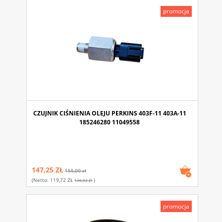
promocja
CZUJNIK CIŚNIENIA OLEJU PERKINS 403F-11 403A-11
185246280 11049558
147,25 ZŁ
155,00 zł
(netto:
119,72 ZŁ
)
126,02 Zł
promocja