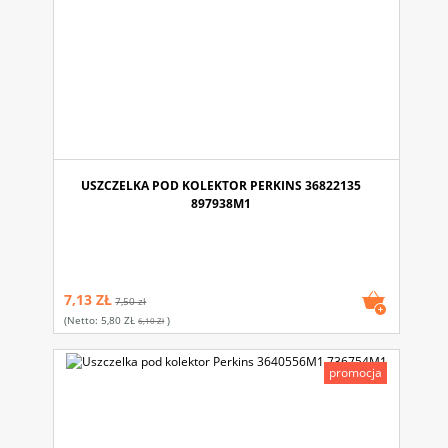
USZCZELKA POD KOLEKTOR PERKINS 36822135
897938M1
7,13 ZŁ
7,50 zł
(netto:
5,80 ZŁ
)
6,10 Zł
promocja