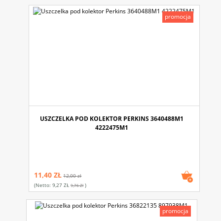
promocja
USZCZELKA POD KOLEKTOR PERKINS 3640488M1
4222475M1
11,40 ZŁ
12,00 zł
(netto:
9,27 ZŁ
)
9,76 Zł
promocja