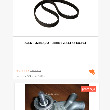
PASEK ROZRZĄDU PERKINS Z-143 K614CF03
95,00 ZŁ
100,00 zł
(netto:
77,24 ZŁ
)
81,30 Zł
promocja