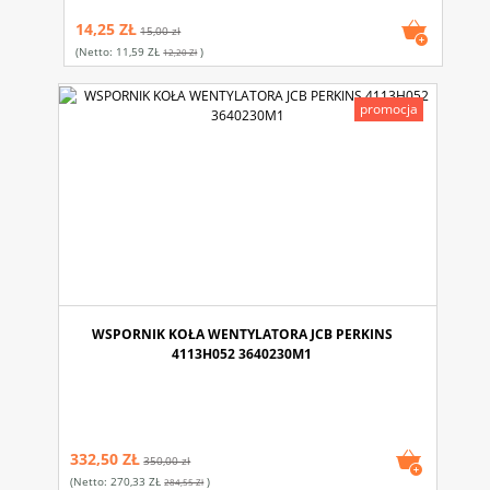
14,25 ZŁ
15,00 zł
(netto:
11,59 ZŁ
)
12,20 Zł
promocja
WSPORNIK KOŁA WENTYLATORA JCB PERKINS
4113H052 3640230M1
332,50 ZŁ
350,00 zł
(netto:
270,33 ZŁ
)
284,55 Zł