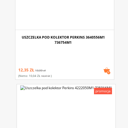
USZCZELKA POD KOLEKTOR PERKINS 3640556M1
736754M1
12,35 ZŁ
13,00 zł
(netto:
10,04 ZŁ
)
10,57 Zł
promocja