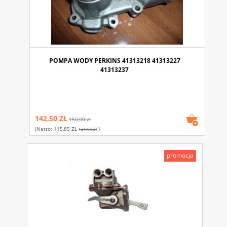
POMPA WODY PERKINS 41313218 41313227
41313237
142,50 ZŁ
150,00 zł
(netto:
115,85 ZŁ
)
121,95 Zł
promocja