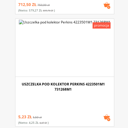
712,50 ZŁ
750,00 zł
(netto:
579,27 ZŁ
)
609,76 Zł
promocja
USZCZELKA POD KOLEKTOR PERKINS 4223501M1
731268M1
5,23 ZŁ
5,50 zł
(netto:
4,25 ZŁ
)
4,47 Zł