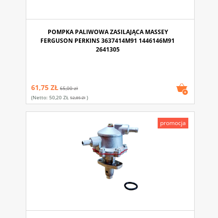
POMPKA PALIWOWA ZASILAJĄCA MASSEY
FERGUSON PERKINS 3637414M91 1446146M91
2641305
61,75 ZŁ
65,00 zł
(netto:
50,20 ZŁ
)
52,85 Zł
promocja