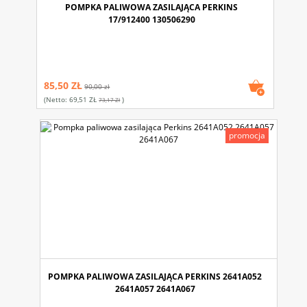
POMPKA PALIWOWA ZASILAJĄCA PERKINS
17/912400 130506290
85,50 ZŁ
90,00 zł
(netto:
69,51 ZŁ
)
73,17 Zł
promocja
POMPKA PALIWOWA ZASILAJĄCA PERKINS 2641A052
2641A057 2641A067