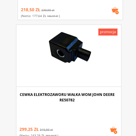
218,50 ZŁ
230,00 zł
(netto:
177,64 ZŁ
)
186,99 Zł
promocja
CEWKA ELEKTROZAWORU WAŁKA WOM JOHN DEERE
RE50782
299,25 ZŁ
315,00 zł
(netto:
243,29 ZŁ
)
256,10 Zł