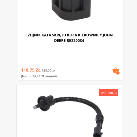
CZUJNIK KĄTA SKRĘTU KOŁA KIEROWNICY JOHN
DEERE RE220034
118,75 ZŁ
125,00 zł
(netto:
96,54 ZŁ
)
101,63 Zł
promocja