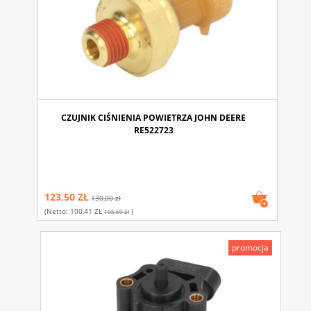
CZUJNIK CIŚNIENIA POWIETRZA JOHN DEERE
RE522723
123,50 ZŁ
130,00 zł
(netto:
100,41 ZŁ
)
105,69 Zł
promocja