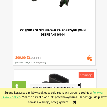
CZUJNIK POŁOŻENIA WAŁKA ROZRZĄDU JOHN
DEERE AH116104
209,00 ZŁ
220,00 zł
(netto:
169,92 ZŁ
)
178,86 Zł
promocja
Zamów darmowe połączenie!
Strona korzysta z plików cookies w celu realizacji usług i zgodnie z
Polityką
Plików Cookies
. Możesz określić warunki przechowywania lub dostępu do plików
cookies w Twojej przeglądarce.