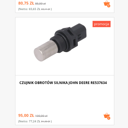
80,75 ZŁ
85,00 zł
(netto:
65,65 ZŁ
)
69,11 Zł
promocja
CZUJNIK OBROTÓW SILNIKA JOHN DEERE RE537634
95,00 ZŁ
100,00 zł
(netto:
77,24 ZŁ
)
81,30 Zł