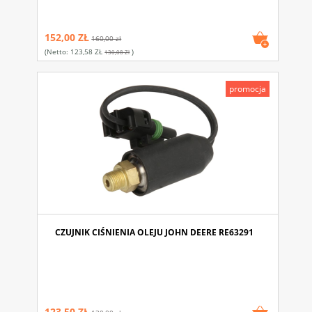
152,00 ZŁ
160,00 zł
(netto:
123,58 ZŁ
)
130,08 Zł
promocja
CZUJNIK CIŚNIENIA OLEJU JOHN DEERE RE63291
123,50 ZŁ