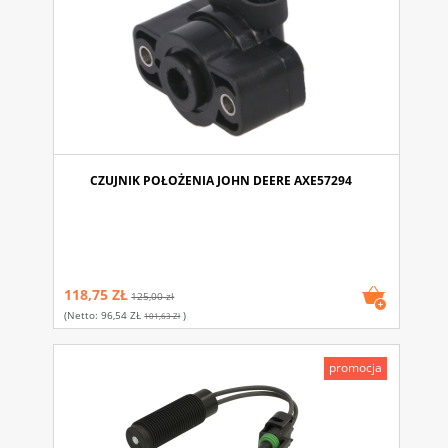
CZUJNIK POŁOŻENIA JOHN DEERE AXE57294
118,75 ZŁ
125,00 zł
(netto:
96,54 ZŁ
)
101,63 Zł
promocja