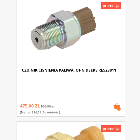
promocja
CZUJNIK CIŚNIENIA PALIWA JOHN DEERE RE523811
475,00 ZŁ
500,00 zł
(netto:
386,18 ZŁ
)
406,50 Zł
promocja