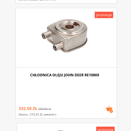
promocja
CHŁODNICA OLEJU JOHN DEER RE10869
332,50 ZŁ
350,00 zł
(netto:
270,33 ZŁ
)
284,55 Zł
promocja