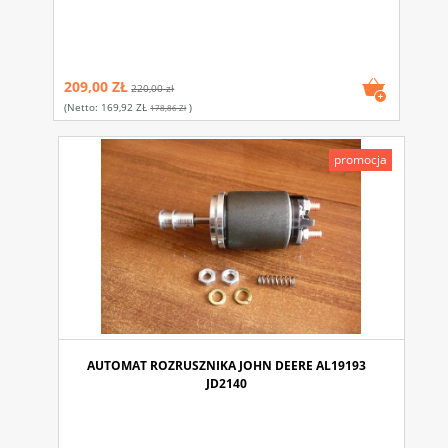
209,00 ZŁ
220,00 zł
(netto:
169,92 ZŁ
)
178,86 Zł
promocja
AUTOMAT ROZRUSZNIKA JOHN DEERE AL19193
JD2140