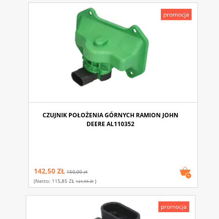
promocja
CZUJNIK POŁOŻENIA GÓRNYCH RAMION JOHN
DEERE AL110352
142,50 ZŁ
150,00 zł
(netto:
115,85 ZŁ
)
121,95 Zł
promocja