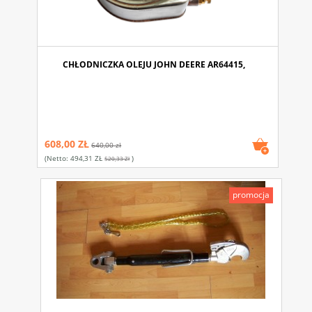
CHŁODNICZKA OLEJU JOHN DEERE AR64415,
608,00 ZŁ
640,00 zł
(netto:
494,31 ZŁ
)
520,33 Zł
promocja