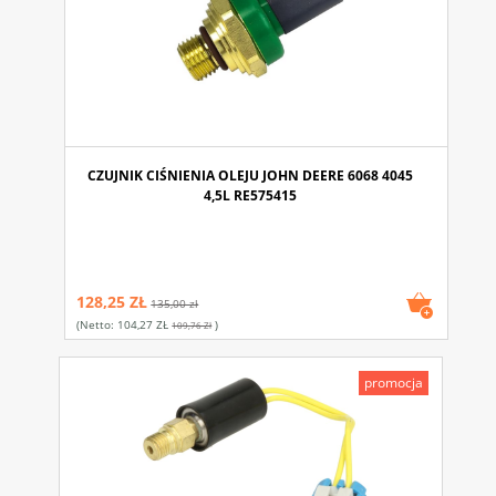
CZUJNIK CIŚNIENIA OLEJU JOHN DEERE 6068 4045
4,5L RE575415
128,25 ZŁ
135,00 zł
(netto:
104,27 ZŁ
)
109,76 Zł
promocja