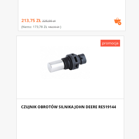
213,75 ZŁ
225,00 zł
(netto:
173,78 ZŁ
)
182,93 Zł
promocja
CZUJNIK OBROTÓW SILNIKA JOHN DEERE RE519144