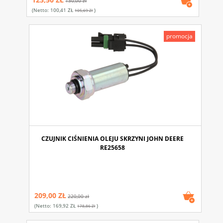
130,00 zł
(netto:
100,41 ZŁ
)
105,69 Zł
promocja
CZUJNIK CIŚNIENIA OLEJU SKRZYNI JOHN DEERE
RE25658
209,00 ZŁ
220,00 zł
(netto:
169,92 ZŁ
)
178,86 Zł