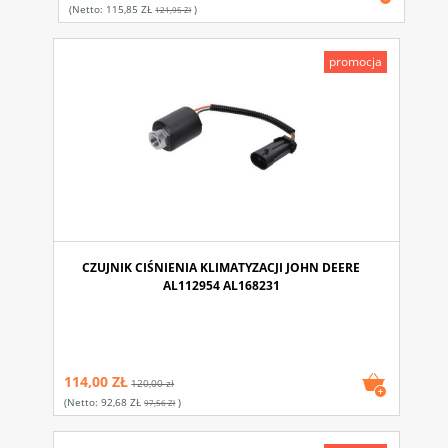
(netto:
115,85 ZŁ
)
121,95 Zł
promocja
CZUJNIK CIŚNIENIA KLIMATYZACJI JOHN DEERE
AL112954 AL168231
114,00 ZŁ
120,00 zł
(netto:
92,68 ZŁ
)
97,56 Zł