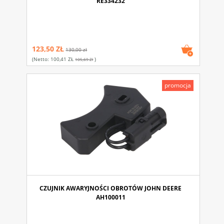
RE334232
123,50 ZŁ
130,00 zł
(netto:
100,41 ZŁ
)
105,69 Zł
promocja
CZUJNIK AWARYJNOŚCI OBROTÓW JOHN DEERE
AH100011