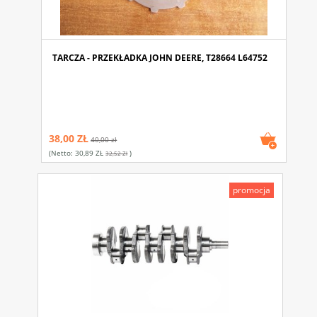
TARCZA - PRZEKŁADKA JOHN DEERE, T28664 L64752
38,00 ZŁ
40,00 zł
(netto:
30,89 ZŁ
)
32,52 Zł
promocja