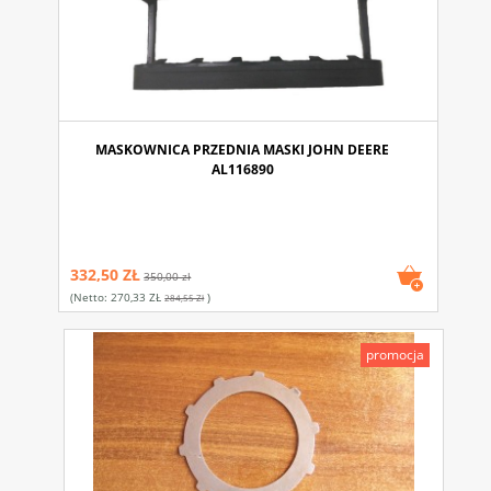
MASKOWNICA PRZEDNIA MASKI JOHN DEERE
AL116890
332,50 ZŁ
350,00 zł
(netto:
270,33 ZŁ
)
284,55 Zł
promocja