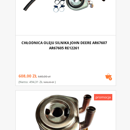
CHŁODNICA OLEJU SILNIKA JOHN DEERE AR67607
AR67605 RE12261
608,00 ZŁ
640,00 zł
(netto:
494,31 ZŁ
)
520,33 Zł
promocja