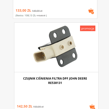
133,00 ZŁ
140,00 zł
(netto:
108,13 ZŁ
)
113,82 Zł
promocja
CZUJNIK CIŚNIENIA FILTRA DPF JOHN DEERE
RE538131
142,50 ZŁ
150,00 zł