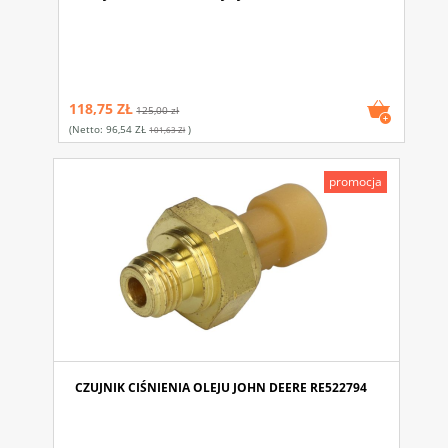
118,75 ZŁ
125,00 zł
(netto:
96,54 ZŁ
)
101,63 Zł
promocja
CZUJNIK CIŚNIENIA OLEJU JOHN DEERE RE522794