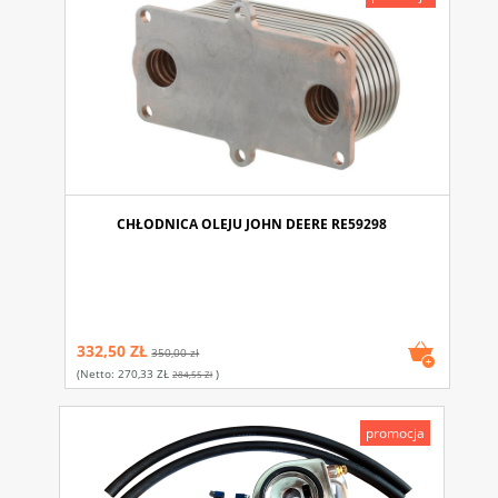
CHŁODNICA OLEJU JOHN DEERE RE59298
332,50 ZŁ
350,00 zł
(netto:
270,33 ZŁ
)
284,55 Zł
promocja