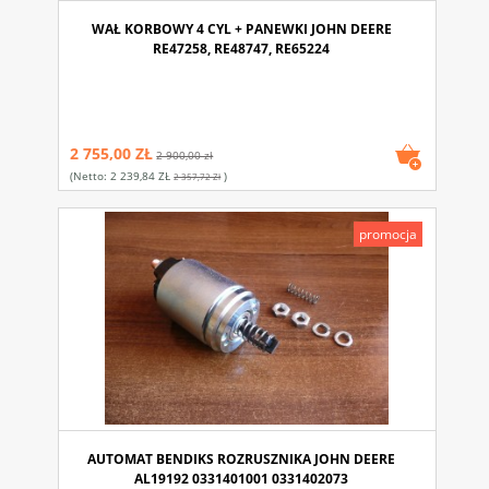
WAŁ KORBOWY 4 CYL + PANEWKI JOHN DEERE
RE47258, RE48747, RE65224
2 755,00 ZŁ
2 900,00 zł
(netto:
2 239,84 ZŁ
)
2 357,72 Zł
promocja
AUTOMAT BENDIKS ROZRUSZNIKA JOHN DEERE
AL19192 0331401001 0331402073