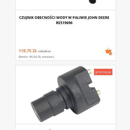
CZUJNIK OBECNOŚCI WODY W PALIWIE JOHN DEERE
RE519696
118,75 ZŁ
125,00 zł
(netto:
96,54 ZŁ
)
101,63 Zł
promocja