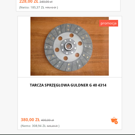
228,00 ZŁ
240,00 zł
(netto:
185,37 ZŁ
)
195,12 Zł
promocja
TARCZA SPRZĘGŁOWA GULDNER G 40 4314
380,00 ZŁ
400,00 zł
(netto:
308,94 ZŁ
)
325,20 Zł