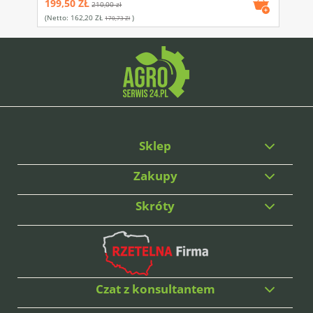
199,50 ZŁ
210,00 zł
(netto:
162,20 ZŁ
)
170,73 Zł
Sklep
Zakupy
Skróty
Czat z konsultantem