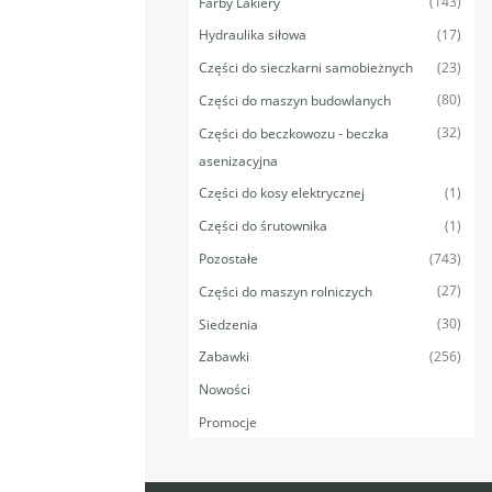
(143)
Farby Lakiery
(17)
Hydraulika siłowa
(23)
Części do sieczkarni samobieżnych
(80)
Części do maszyn budowlanych
(32)
Części do beczkowozu - beczka
asenizacyjna
(1)
Części do kosy elektrycznej
(1)
Części do śrutownika
(743)
Pozostałe
(27)
Części do maszyn rolniczych
(30)
Siedzenia
(256)
Zabawki
Nowości
Promocje