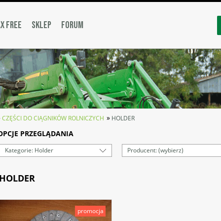
X FREE
SKLEP
FORUM
»
»
CZĘŚCI DO CIĄGNIKÓW ROLNICZYCH
HOLDER
OPCJE PRZEGLĄDANIA
Kategorie: Holder
Producent: (wybierz)
HOLDER
promocja