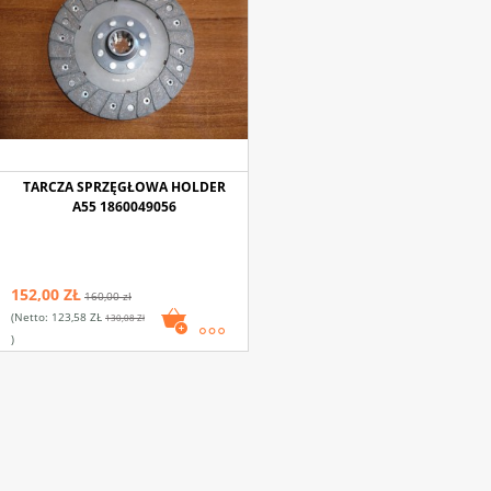
TARCZA SPRZĘGŁOWA HOLDER
A55 1860049056
152,00 ZŁ
160,00 zł
(netto:
123,58 ZŁ
130,08 Zł
)