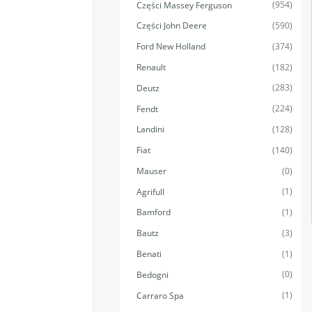
(954)
Części Massey Ferguson
(590)
Części John Deere
(374)
Ford New Holland
(182)
Renault
(283)
Deutz
(224)
Fendt
(128)
Landini
(140)
Fiat
(0)
Mauser
(1)
Agrifull
(1)
Bamford
(3)
Bautz
(1)
Benati
(0)
Bedogni
(1)
Carraro Spa