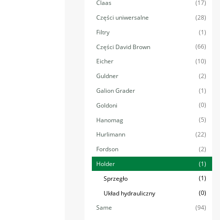
(17)
Claas
(28)
Części uniwersalne
(1)
Filtry
(66)
Części David Brown
(10)
Eicher
(2)
Guldner
(1)
Galion Grader
(0)
Goldoni
(5)
Hanomag
(22)
Hurlimann
(2)
Fordson
(1)
Holder
(1)
Sprzegło
(0)
Układ hydrauliczny
(94)
Same