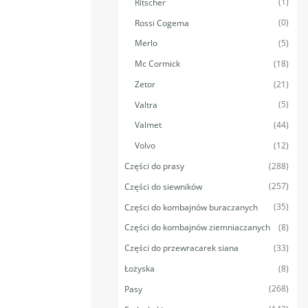
(1)
Ritscher
(0)
Rossi Cogema
(5)
Merlo
(18)
Mc Cormick
(21)
Zetor
(5)
Valtra
(44)
Valmet
(12)
Volvo
(288)
Części do prasy
(257)
Części do siewników
(35)
Części do kombajnów buraczanych
(8)
Części do kombajnów ziemniaczanych
(33)
Części do przewracarek siana
(8)
Łożyska
(268)
Pasy