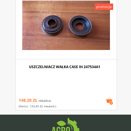
promocja
USZCZELNIACZ WAŁKA CASE IH 247534A1
148,20 ZŁ
156,00 zł
(netto:
120,49 ZŁ
)
126,83 Zł