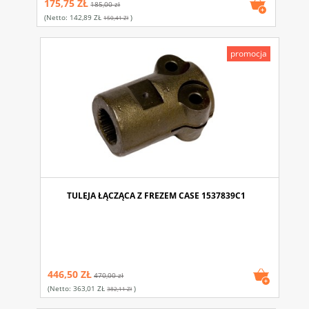
175,75 ZŁ
185,00 zł
(netto:
142,89 ZŁ
)
150,41 Zł
promocja
TULEJA ŁĄCZĄCA Z FREZEM CASE 1537839C1
446,50 ZŁ
470,00 zł
(netto:
363,01 ZŁ
)
382,11 Zł