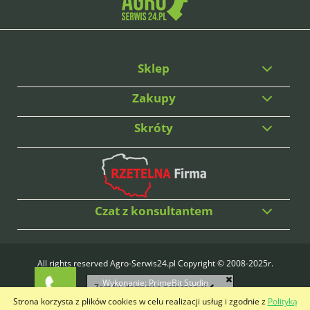
Sklep
Zakupy
Skróty
Czat z konsultantem
All rights reserved Agro-Serwis24.pl Copyright © 2008-2025r.
Wykonanie:
PrimeBit Studio
Zamów darmowe połączenie!
Strona korzysta z plików cookies w celu realizacji usług i zgodnie z
Polityką