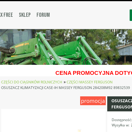
X FREE
SKLEP
FORUM
CENA PROMOCYJNA DOTYC
»
»
CZĘŚCI DO CIĄGNIKÓW ROLNICZYCH
CZĘŚCI MASSEY FERGUSON
»
OSUSZACZ KLIMATYZACJI CASE-IH MASSEY FERGUSON 284208M92 89832539
promocja
OSUSZACZ
FERGUSON
Dostępność
Wysyłka w: