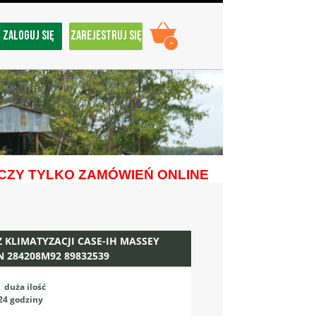
ZALOGUJ SIĘ
ZAREJESTRUJ SIĘ
-
ZY TYLKO ZAMÓWIEŃ ONLINE
 KLIMATYZACJI CASE-IH MASSEY
 284208M92 89832539
:
duża ilość
24 godziny