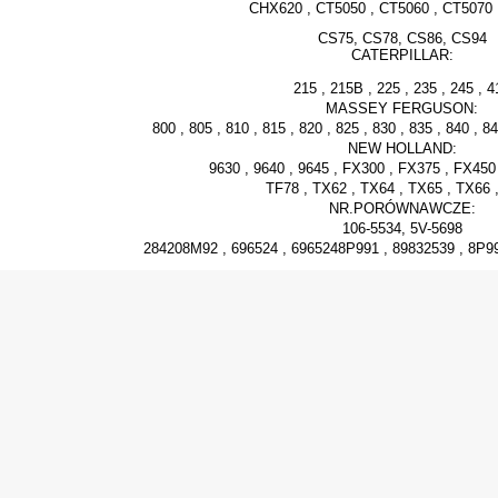
CHX620 , CT5050 , CT5060 , CT5070 
CS75, CS78, CS86, CS94
CATERPILLAR:
215 , 215B , 225 , 235 , 245 , 4
MASSEY FERGUSON:
800 , 805 , 810 , 815 , 820 , 825 , 830 , 835 , 840 , 84
NEW HOLLAND:
9630 , 9640 , 9645 , FX300 , FX375 , FX45
TF78 , TX62 , TX64 , TX65 , TX66 
NR.PORÓWNAWCZE:
106-5534, 5V-5698
284208M92 , 696524 , 6965248P991 , 89832539 , 8P99