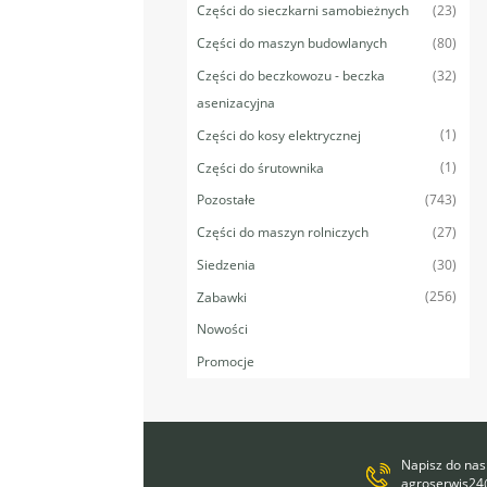
(23)
Części do sieczkarni samobieżnych
(80)
Części do maszyn budowlanych
(32)
Części do beczkowozu - beczka
asenizacyjna
(1)
Części do kosy elektrycznej
(1)
Części do śrutownika
(743)
Pozostałe
(27)
Części do maszyn rolniczych
(30)
Siedzenia
(256)
Zabawki
Nowości
Promocje
Napisz do nas
agroserwis2