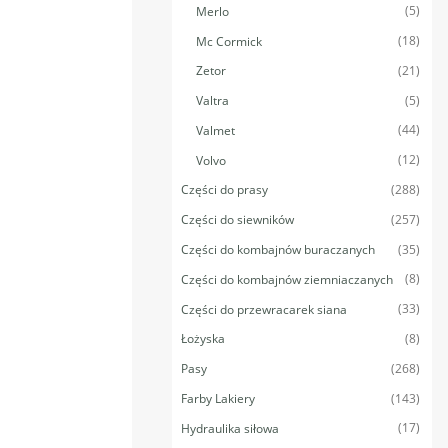
(5)
Merlo
(18)
Mc Cormick
(21)
Zetor
(5)
Valtra
(44)
Valmet
(12)
Volvo
(288)
Części do prasy
(257)
Części do siewników
(35)
Części do kombajnów buraczanych
(8)
Części do kombajnów ziemniaczanych
(33)
Części do przewracarek siana
(8)
Łożyska
(268)
Pasy
(143)
Farby Lakiery
(17)
Hydraulika siłowa