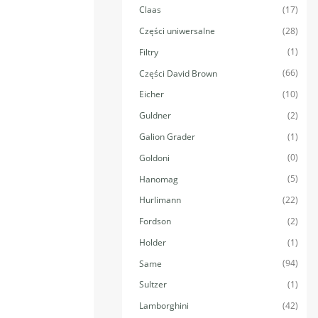
(17)
Claas
(28)
Części uniwersalne
(1)
Filtry
(66)
Części David Brown
(10)
Eicher
(2)
Guldner
(1)
Galion Grader
(0)
Goldoni
(5)
Hanomag
(22)
Hurlimann
(2)
Fordson
(1)
Holder
(94)
Same
(1)
Sultzer
(42)
Lamborghini