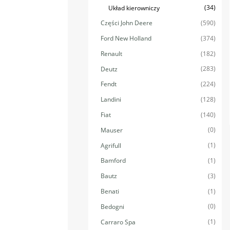
(34)
Układ kierowniczy
(590)
Części John Deere
(374)
Ford New Holland
(182)
Renault
(283)
Deutz
(224)
Fendt
(128)
Landini
(140)
Fiat
(0)
Mauser
(1)
Agrifull
(1)
Bamford
(3)
Bautz
(1)
Benati
(0)
Bedogni
(1)
Carraro Spa