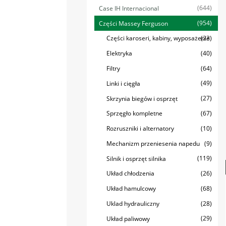
(644)
Case IH Internacional
(954)
Części Massey Ferguson
(23)
Części karoseri, kabiny, wyposażenie
(40)
Elektryka
(64)
Filtry
(49)
Linki i cięgła
(27)
Skrzynia biegów i osprzęt
(67)
Sprzęgło kompletne
(10)
Rozruszniki i alternatory
(9)
Mechanizm przeniesenia napedu
(119)
Silnik i osprzęt silnika
(26)
Układ chłodzenia
(68)
Układ hamulcowy
(28)
Uklad hydrauliczny
(29)
Układ paliwowy