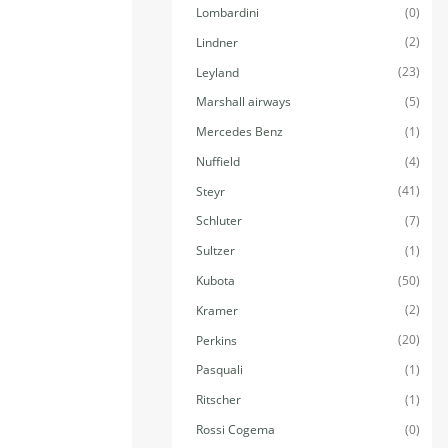
(0)
Lombardini
(2)
Lindner
(23)
Leyland
(5)
Marshall airways
(1)
Mercedes Benz
(4)
Nuffield
(41)
Steyr
(7)
Schluter
(1)
Sultzer
(50)
Kubota
(2)
Kramer
(20)
Perkins
(1)
Pasquali
(1)
Ritscher
(0)
Rossi Cogema