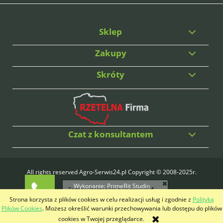
Sklep
Zakupy
Skróty
Czat z konsultantem
All rights reserved Agro-Serwis24.pl Copyright © 2008-2025r.
Wykonanie:
PrimeBit Studio
Zamów darmowe połączenie!
Strona korzysta z plików cookies w celu realizacji usług i zgodnie z
Polityką
pokaż pełną wersję strony
Plików Cookies
. Możesz określić warunki przechowywania lub dostępu do plików
cookies w Twojej przeglądarce.
Sklep internetowy Shoper.pl