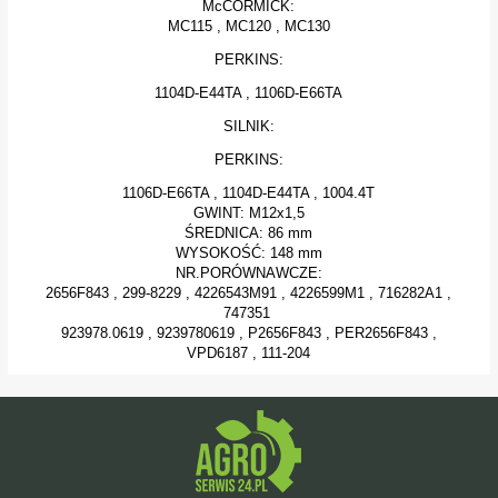
McCORMICK:
MC115 , MC120 , MC130
PERKINS:
1104D-E44TA , 1106D-E66TA
SILNIK:
PERKINS:
1106D-E66TA , 1104D-E44TA , 1004.4T
GWINT: M12x1,5
ŚREDNICA: 86 mm
WYSOKOŚĆ: 148 mm
NR.PORÓWNAWCZE:
2656F843 , 299-8229 , 4226543M91 , 4226599M1 , 716282A1 ,
747351
923978.0619 , 9239780619 , P2656F843 , PER2656F843 ,
VPD6187 , 111-204