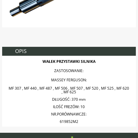
OPIS
WAŁEK PRZYSTAWKI SILNIKA
ZASTOSOWANIE:
MASSEY FERGUSON:
MF 307 , MF 440 , MF 487 , MF 506 , MF 507 , MF 520 , MF 525 , MF 620
, MF 625
DŁUGOŚĆ: 370 mm
ILOŚĆ FREZÓW: 10
NR.PORÓWNAWCZE:
619852M2