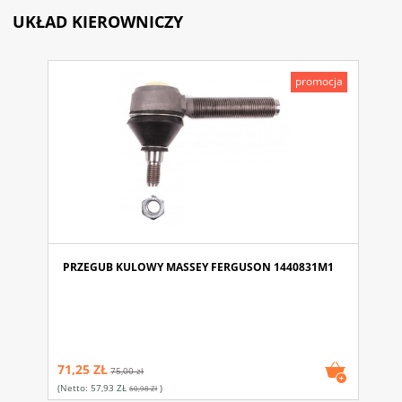
UKŁAD KIEROWNICZY
promocja
PRZEGUB KULOWY MASSEY FERGUSON 1440831M1
71,25 ZŁ
75,00 zł
(netto:
57,93 ZŁ
)
60,98 Zł