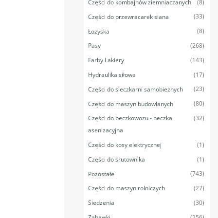
(8)
Części do kombajnów ziemniaczanych
(33)
Części do przewracarek siana
(8)
Łożyska
(268)
Pasy
(143)
Farby Lakiery
(17)
Hydraulika siłowa
(23)
Części do sieczkarni samobieżnych
(80)
Części do maszyn budowlanych
(32)
Części do beczkowozu - beczka
asenizacyjna
(1)
Części do kosy elektrycznej
(1)
Części do śrutownika
(743)
Pozostałe
(27)
Części do maszyn rolniczych
(30)
Siedzenia
(256)
Zabawki