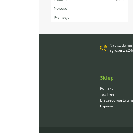
Nowości
Promocje
Napisz do nas
agroserwis2
Sklep
Kontakt
Tax Free
Dlaczego warto u n
kupować