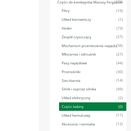
(379)
Części do kombajnów Massey Ferguson
(19)
Filtry
(1)
Układ kierowniczy
(73)
Heder
(27)
Zespół czyszczący
(56)
Mechanizm przeniesienia napędu
(27)
Młocarnia i odrzutnik
(44)
Pasy napędowe
(30)
Przenośniki
(14)
Sieczkarnia
(49)
Silnik i osprzęt silnika
(2)
Układ elektryczny
(0)
Części kabiny
(11)
Układ hamulcowy
(12)
Akcesoria i normalia