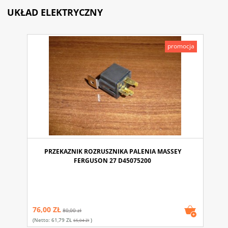
UKŁAD ELEKTRYCZNY
promocja
PRZEKAZNIK ROZRUSZNIKA PALENIA MASSEY
FERGUSON 27 D45075200
76,00 ZŁ
80,00 zł
(netto:
61,79 ZŁ
)
65,04 Zł