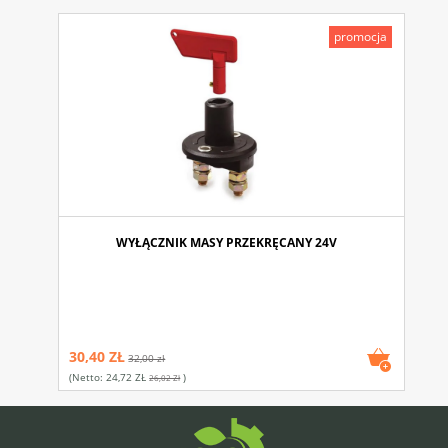
promocja
WYŁĄCZNIK MASY PRZEKRĘCANY 24V
30,40 ZŁ
32,00 zł
(netto:
24,72 ZŁ
)
26,02 Zł