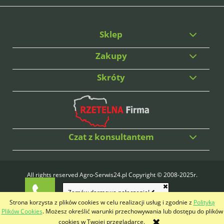
Sklep
Zakupy
Skróty
Czat z konsultantem
All rights reserved Agro-Serwis24.pl Copyright © 2008-2025r.
Wykonanie:
PrimeBit Studio
Zamów darmowe połączenie!
Strona korzysta z plików cookies w celu realizacji usług i zgodnie z
Polityką
pokaż pełną wersję strony
Plików Cookies
. Możesz określić warunki przechowywania lub dostępu do plików
cookies w Twojej przeglądarce.