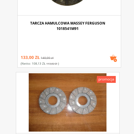
TARCZA HAMULCOWA MASSEY FERGUSON
1018541M91
133,00 ZŁ
140,00 zł
(netto:
108,13 ZŁ
)
113,82 Zł
promocja