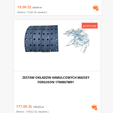
19,00 ZŁ
20,00 zł
(netto:
15,45 ZŁ
)
16,26 Zł
promocja
ZESTAW OKŁADZIN HAMULCOWYCH MASSEY
FERGUSON 1700867M91
171,00 ZŁ
180,00 zł
(netto:
139,02 ZŁ
)
146,34 Zł