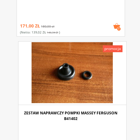
171,00 ZŁ
180,00 zł
(netto:
139,02 ZŁ
)
146,34 Zł
promocja
ZESTAW NAPRAWCZY POMPKI MASSEY FERGUSON
B41402