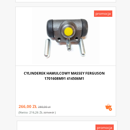
promocja
CYLINDEREK HAMULCOWY MASSEY FERGUSON
1701608M91 414506M1
266,00 ZŁ
280,00 zł
(netto:
216,26 ZŁ
)
227,64 Zł
promocja