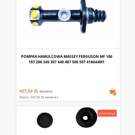
POMPKA HAMULCOWA MASSEY FERGUSON MF 186
187 206 240 307 440 487 506 507 418644M1
427,50 ZŁ
450,00 zł
(netto:
347,56 ZŁ
)
365,85 Zł
promocja