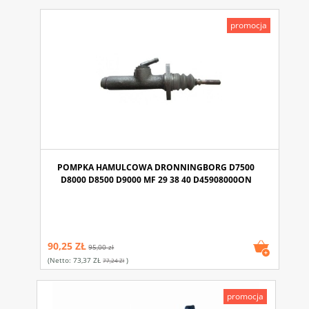
promocja
POMPKA HAMULCOWA DRONNINGBORG D7500
D8000 D8500 D9000 MF 29 38 40 D45908000ON
90,25 ZŁ
95,00 zł
(netto:
73,37 ZŁ
)
77,24 Zł
promocja