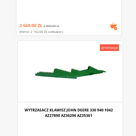
2 660,00 ZŁ
2 800,00 zł
(netto:
2 162,60 ZŁ
)
2 276,42 Zł
promocja
WYTRZASACZ KLAWISZ JOHN DEERE 330 940 1042
AZ27890 AZ36296 AZ35361