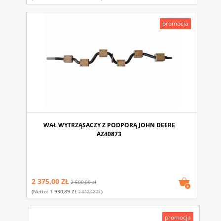
promocja
WAŁ WYTRZĄSACZY Z PODPORĄ JOHN DEERE
AZ40873
2 375,00 ZŁ
2 500,00 zł
(netto:
1 930,89 ZŁ
)
2 032,52 Zł
promocja