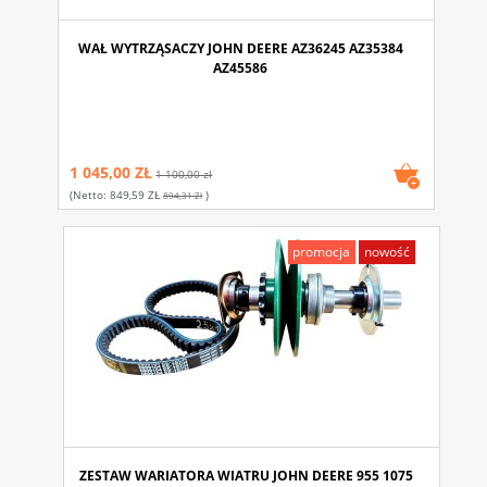
WAŁ WYTRZĄSACZY JOHN DEERE AZ36245 AZ35384
AZ45586
1 045,00 ZŁ
1 100,00 zł
(netto:
849,59 ZŁ
)
894,31 Zł
promocja
nowość
ZESTAW WARIATORA WIATRU JOHN DEERE 955 1075