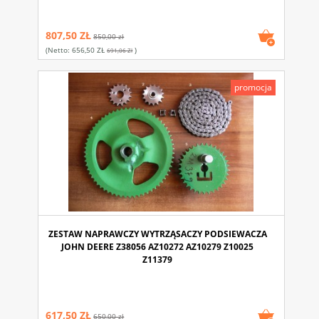
807,50 ZŁ
850,00 zł
(netto:
656,50 ZŁ
)
691,06 Zł
promocja
ZESTAW NAPRAWCZY WYTRZĄSACZY PODSIEWACZA
JOHN DEERE Z38056 AZ10272 AZ10279 Z10025
Z11379
617,50 ZŁ
650,00 zł