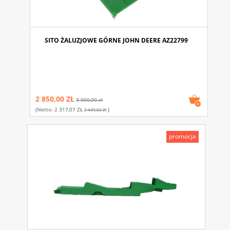
SITO ŻALUZJOWE GÓRNE JOHN DEERE AZ22799
2 850,00 ZŁ
3 000,00 zł
(netto:
2 317,07 ZŁ
)
2 439,02 Zł
promocja