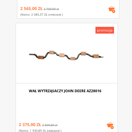
2 565,00 ZŁ
2 700,00 zł
(netto:
2 085,37 ZŁ
)
2 195,12 Zł
promocja
WAŁ WYTRZĄSACZY JOHN DEERE AZ28016
2 375,00 ZŁ
2 500,00 zł
(netto:
1 930,89 ZŁ
)
2 032,52 Zł