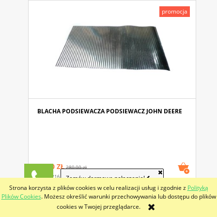
promocja
BLACHA PODSIEWACZA PODSIEWACZ JOHN DEERE
266,00 ZŁ
280,00 zł
(netto:
216,26 ZŁ
)
227,64 Zł
Zamów darmowe połączenie!
Strona korzysta z plików cookies w celu realizacji usług i zgodnie z
Polityką
Plików Cookies
. Możesz określić warunki przechowywania lub dostępu do plików
promocja
cookies w Twojej przeglądarce.