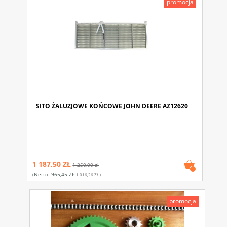
promocja
SITO ŻALUZJOWE KOŃCOWE JOHN DEERE AZ12620
1 187,50 ZŁ
1 250,00 zł
(netto:
965,45 ZŁ
)
1 016,26 Zł
promocja