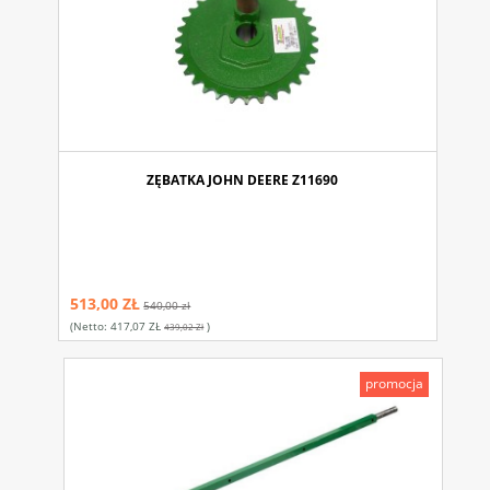
ZĘBATKA JOHN DEERE Z11690
513,00 ZŁ
540,00 zł
(netto:
417,07 ZŁ
)
439,02 Zł
promocja