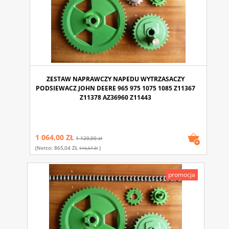
ZESTAW NAPRAWCZY NAPEDU WYTRZASACZY
PODSIEWACZ JOHN DEERE 965 975 1075 1085 Z11367
Z11378 AZ36960 Z11443
1 064,00 ZŁ
1 120,00 zł
(netto:
865,04 ZŁ
)
910,57 Zł
promocja