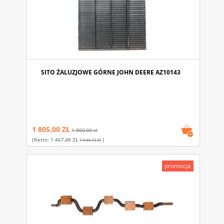
SITO ŻALUZJOWE GÓRNE JOHN DEERE AZ10143
1 805,00 ZŁ
1 900,00 zł
(netto:
1 467,48 ZŁ
)
1 544,72 Zł
promocja