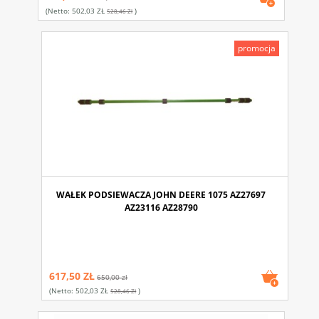
(netto:
502,03 ZŁ
)
528,46 Zł
promocja
WAŁEK PODSIEWACZA JOHN DEERE 1075 AZ27697
AZ23116 AZ28790
617,50 ZŁ
650,00 zł
(netto:
502,03 ZŁ
)
528,46 Zł