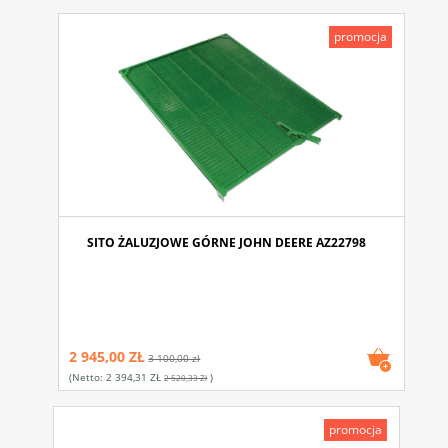
promocja
SITO ŻALUZJOWE GÓRNE JOHN DEERE AZ22798
2 945,00 ZŁ
3 100,00 zł
(netto:
2 394,31 ZŁ
)
2 520,33 Zł
promocja