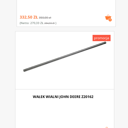
332,50 ZŁ
350,00 zł
(netto:
270,33 ZŁ
)
284,55 Zł
promocja
WAŁEK WIALNI JOHN DEERE Z20162