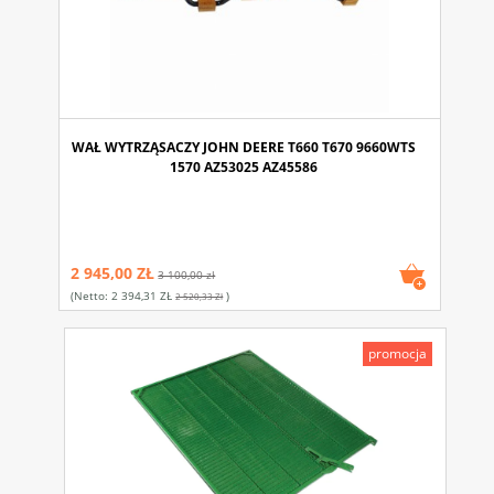
WAŁ WYTRZĄSACZY JOHN DEERE T660 T670 9660WTS
1570 AZ53025 AZ45586
2 945,00 ZŁ
3 100,00 zł
(netto:
2 394,31 ZŁ
)
2 520,33 Zł
promocja