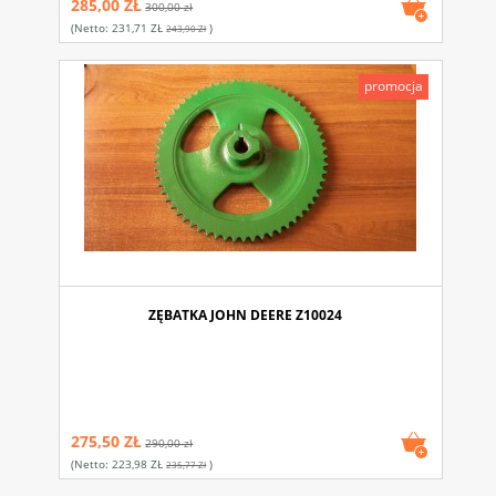
285,00 ZŁ
300,00 zł
(netto:
231,71 ZŁ
)
243,90 Zł
promocja
ZĘBATKA JOHN DEERE Z10024
275,50 ZŁ
290,00 zł
(netto:
223,98 ZŁ
)
235,77 Zł