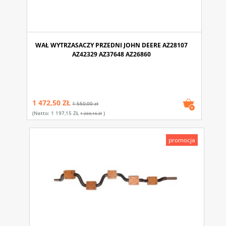
WAŁ WYTRZASACZY PRZEDNI JOHN DEERE AZ28107
AZ42329 AZ37648 AZ26860
1 472,50 ZŁ
1 550,00 zł
(netto:
1 197,15 ZŁ
)
1 260,16 Zł
promocja