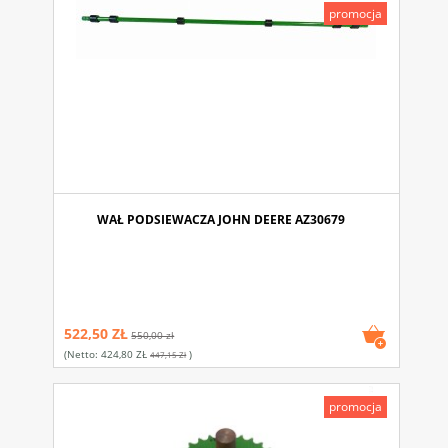
promocja
WAŁ PODSIEWACZA JOHN DEERE AZ30679
522,50 ZŁ
550,00 zł
(netto:
424,80 ZŁ
)
447,15 Zł
promocja