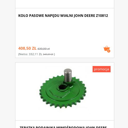
KOŁO PASOWE NAPĘDU WIALNI JOHN DEERE Z10812
408,50 ZŁ
430,00 zł
(netto:
332,11 ZŁ
)
349,59 Zł
promocja
ZEBATKA PODAJNIKA MIMOŚRODOWA JOHN DEERE