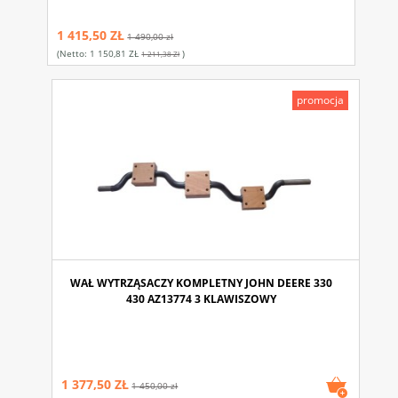
1 415,50 ZŁ
1 490,00 zł
(netto:
1 150,81 ZŁ
)
1 211,38 Zł
promocja
WAŁ WYTRZĄSACZY KOMPLETNY JOHN DEERE 330
430 AZ13774 3 KLAWISZOWY
1 377,50 ZŁ
1 450,00 zł