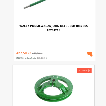
WAŁEK PODSIEWACZA JOHN DEERE 950 1065 965
AZ20121B
427,50 ZŁ
450,00 zł
(netto:
347,56 ZŁ
)
365,85 Zł
promocja