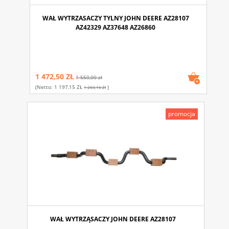
WAŁ WYTRZASACZY TYLNY JOHN DEERE AZ28107
AZ42329 AZ37648 AZ26860
1 472,50 ZŁ
1 550,00 zł
(netto:
1 197,15 ZŁ
)
1 260,16 Zł
promocja
WAŁ WYTRZĄSACZY JOHN DEERE AZ28107