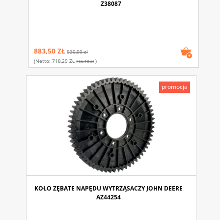
Z38087
883,50 ZŁ
930,00 zł
(netto:
718,29 ZŁ
)
756,10 Zł
promocja
KOŁO ZĘBATE NAPĘDU WYTRZĄSACZY JOHN DEERE
AZ44254