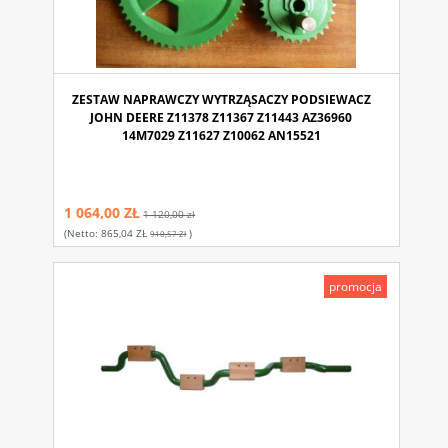
ZESTAW NAPRAWCZY WYTRZĄSACZY PODSIEWACZ
JOHN DEERE Z11378 Z11367 Z11443 AZ36960
14M7029 Z11627 Z10062 AN15521
1 064,00 ZŁ
1 120,00 zł
(netto:
865,04 ZŁ
)
910,57 Zł
promocja