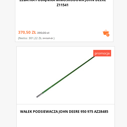
Z11541
370,50 ZŁ
390,00 zł
(netto:
301,22 ZŁ
)
317,07 Zł
promocja
WAŁEK PODSIEWACZA JOHN DEERE 950 975 AZ28485