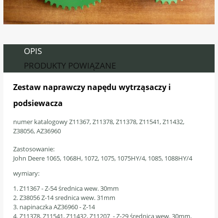
OPIS
PRODUKTY POWIĄZANE
Zestaw naprawczy napędu wytrząsaczy i
podsiewacza
numer katalogowy Z11367, Z11378, Z11378, Z11541, Z11432,
Z38056, AZ36960
Zastosowanie:
John Deere 1065, 1068H, 1072, 1075, 1075HY/4, 1085, 1088HY/4
wymiary:
1. Z11367 - Z-54 średnica wew. 30mm
2. Z38056 Z-14 srednica wew. 31mm
3. napinaczka AZ36960 - Z-14
4. Z11378, Z11541, Z11432, Z11207 - Z-29 średnica wew. 30mm,