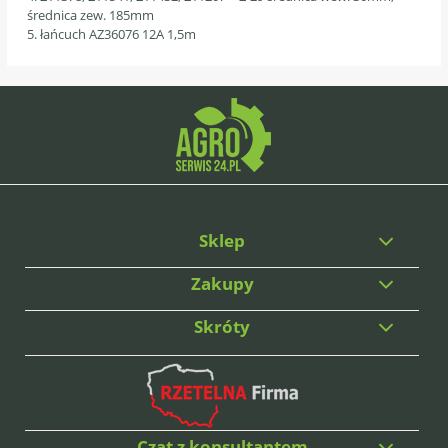
średnica zew. 185mm
5. łańcuch AZ36076 12A 1,5m
Sklep
Zakupy
Skróty
Czat z konsultantem