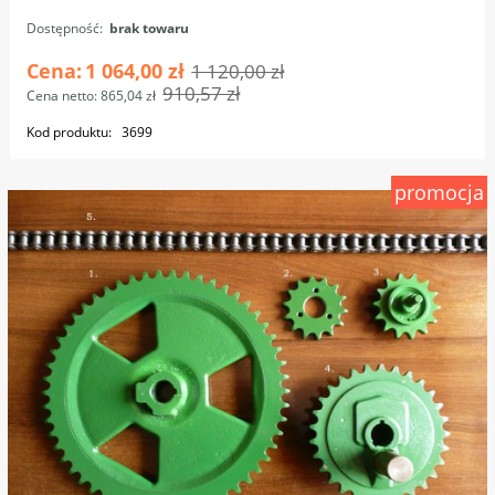
Dostępność:
brak towaru
Cena:
1 064,00 zł
1 120,00 zł
910,57 zł
Cena netto:
865,04 zł
Kod produktu:
3699
promocja