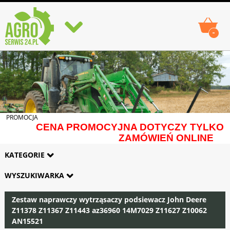
-
PROMOCJA
CENA PROMOCYJNA DOTYCZY TYLKO
ZAMÓWIEŃ ONLINE
KATEGORIE
WYSZUKIWARKA
Zestaw naprawczy wytrząsaczy podsiewacz John Deere
Z11378 Z11367 Z11443 az36960 14M7029 Z11627 Z10062
AN15521