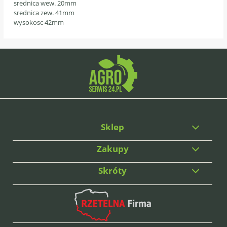
srednica wew. 20mm
srednica zew. 41mm
wysokosc 42mm
Sklep
Zakupy
Skróty