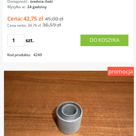
Dostępność:
średnia ilość
Wysyłka w:
24 godziny
Cena:
42,75 zł
45,00 zł
36,59 zł
Cena netto:
34,76 zł
DO KOSZYKA
szt.
Kod produktu:
4249
promocja