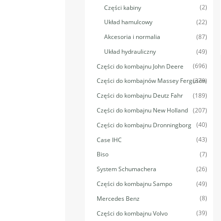
(2)
Części kabiny
(22)
Układ hamulcowy
(87)
Akcesoria i normalia
(49)
Układ hydrauliczny
(696)
Części do kombajnu John Deere
(379)
Części do kombajnów Massey Ferguson
(189)
Części do kombajnu Deutz Fahr
(207)
Części do kombajnu New Holland
(40)
Części do kombajnu Dronningborg
(43)
Case IHC
(7)
Biso
(26)
System Schumachera
(49)
Części do kombajnu Sampo
(8)
Mercedes Benz
(39)
Części do kombajnu Volvo