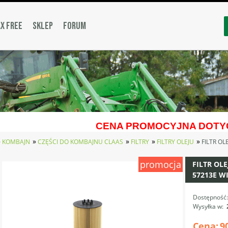
X FREE
SKLEP
FORUM
CENA PROMOCYJNA DOTYC
»
»
»
»
»
KOMBAJN
CZĘŚCI DO KOMBAJNU CLAAS
FILTRY
FILTRY OLEJU
FILTR OL
promocja
FILTR OL
57213E W
Dostępność
Wysyłka w:
Cena:
9