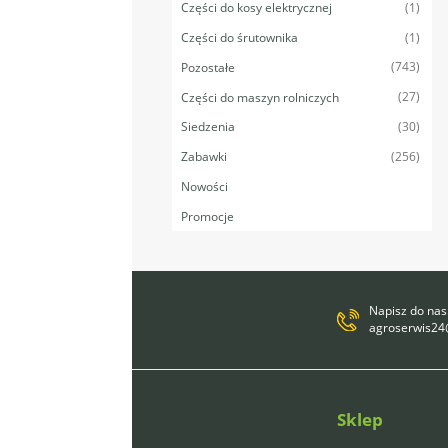
(1)
Części do kosy elektrycznej
(1)
Części do śrutownika
(743)
Pozostałe
(27)
Części do maszyn rolniczych
(30)
Siedzenia
(256)
Zabawki
Nowości
Promocje
Napisz do nas
agroserwis2
Sklep