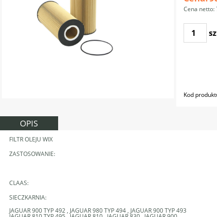
Cena netto:
sz
Kod produkt
OPIS
FILTR OLEJU WIX
ZASTOSOWANIE:
CLAAS:
SIECZKARNIA:
JAGUAR 900 TYP 492 , JAGUAR 980 TYP 494 , JAGUAR 900 TYP 493
JAGUAR 810 TYP 495 , JAGUAR 810 , JAGUAR 830 , JAGUAR 900 ,