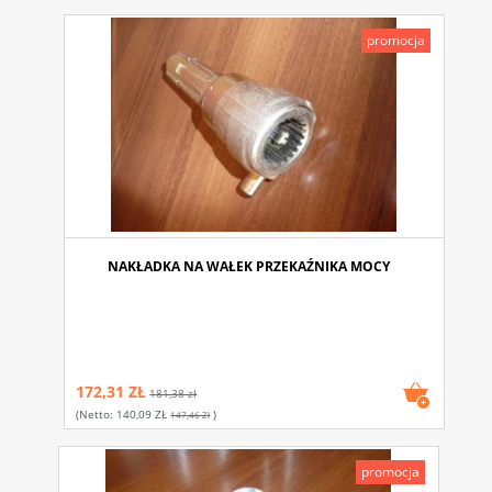
promocja
NAKŁADKA NA WAŁEK PRZEKAŹNIKA MOCY
172,31 ZŁ
181,38 zł
(netto:
140,09 ZŁ
)
147,46 Zł
promocja