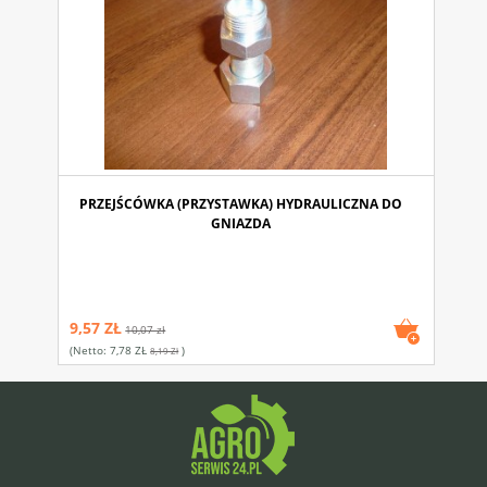
PRZEJŚCÓWKA (PRZYSTAWKA) HYDRAULICZNA DO
GNIAZDA
9,57 ZŁ
10,07 zł
(netto:
7,78 ZŁ
)
8,19 Zł