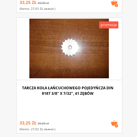
33,25 ZŁ
35,00 zł
(netto:
27,03 ZŁ
)
28,46 Zł
promocja
TARCZA KOŁA ŁAŃCUCHOWEGO POJEDYŃCZA DIN
8187 3/8" X 7/32", 41 ZĘBÓW
33,25 ZŁ
35,00 zł
(netto:
27,03 ZŁ
)
28,46 Zł