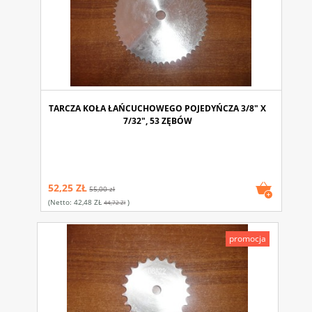
TARCZA KOŁA ŁAŃCUCHOWEGO POJEDYŃCZA 3/8" X
7/32", 53 ZĘBÓW
52,25 ZŁ
55,00 zł
(netto:
42,48 ZŁ
)
44,72 Zł
promocja