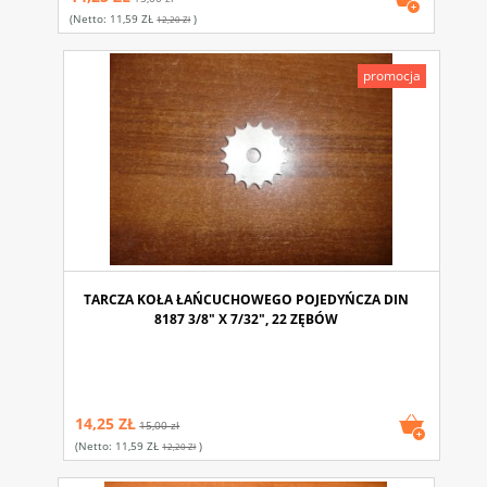
(netto:
11,59 ZŁ
)
12,20 Zł
promocja
TARCZA KOŁA ŁAŃCUCHOWEGO POJEDYŃCZA DIN
8187 3/8" X 7/32", 22 ZĘBÓW
14,25 ZŁ
15,00 zł
(netto:
11,59 ZŁ
)
12,20 Zł