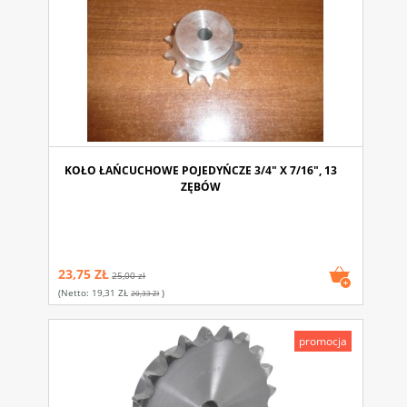
KOŁO ŁAŃCUCHOWE POJEDYŃCZE 3/4" X 7/16", 13
ZĘBÓW
23,75 ZŁ
25,00 zł
(netto:
19,31 ZŁ
)
20,33 Zł
promocja