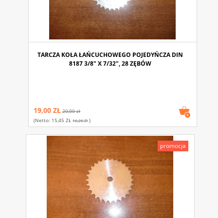
TARCZA KOŁA ŁAŃCUCHOWEGO POJEDYŃCZA DIN
8187 3/8" X 7/32", 28 ZĘBÓW
19,00 ZŁ
20,00 zł
(netto:
15,45 ZŁ
)
16,26 Zł
promocja