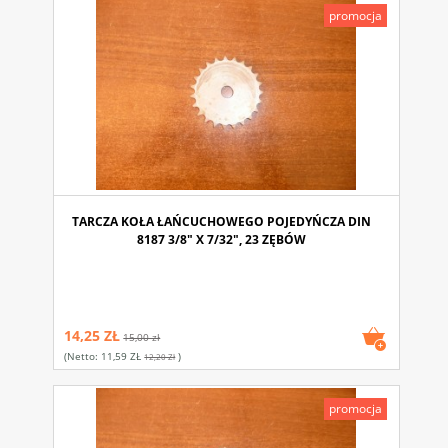
promocja
TARCZA KOŁA ŁAŃCUCHOWEGO POJEDYŃCZA DIN
8187 3/8" X 7/32", 23 ZĘBÓW
14,25 ZŁ
15,00 zł
(netto:
11,59 ZŁ
)
12,20 Zł
promocja