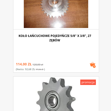
KOŁO ŁAŃCUCHOWE POJEDYŃCZE 5/8" X 3/8", 27
ZĘBÓW
114,00 ZŁ
120,00 zł
(netto:
92,68 ZŁ
)
97,56 Zł
promocja