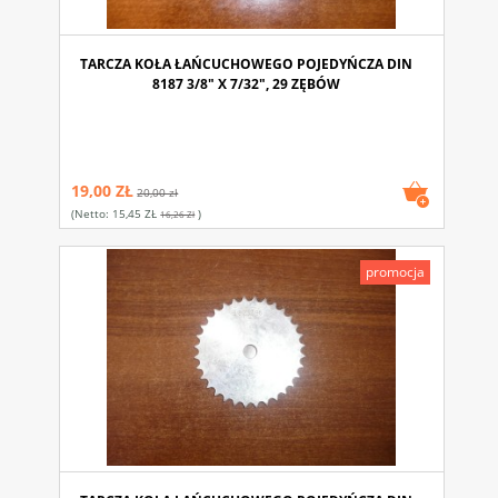
TARCZA KOŁA ŁAŃCUCHOWEGO POJEDYŃCZA DIN
8187 3/8" X 7/32", 29 ZĘBÓW
19,00 ZŁ
20,00 zł
(netto:
15,45 ZŁ
)
16,26 Zł
promocja