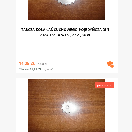
TARCZA KOŁA ŁAŃCUCHOWEGO POJEDYŃCZA DIN
8187 1/2" X 5/16", 22 ZĘBÓW
14,25 ZŁ
15,00 zł
(netto:
11,59 ZŁ
)
12,20 Zł
promocja