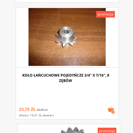
promocja
KOŁO ŁAŃCUCHOWE POJEDYŃCZE 3/4" X 7/16", 8
ZĘBÓW
23,75 ZŁ
25,00 zł
(netto:
19,31 ZŁ
)
20,33 Zł
promocja