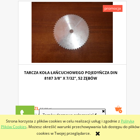
promocja
TARCZA KOŁA ŁAŃCUCHOWEGO POJEDYŃCZA DIN
8187 3/8" X 7/32", 52 ZĘBÓW
52,25 ZŁ
55,00 zł
Zamów darmowe połączenie!
(netto:
42,48 ZŁ
)
44,72 Zł
Strona korzysta z plików cookies w celu realizacji usług i zgodnie z
Polityką
Plików Cookies
. Możesz określić warunki przechowywania lub dostępu do plików
promocja
cookies w Twojej przeglądarce.