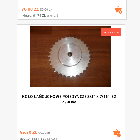
76,00 ZŁ
80,00 zł
(netto:
61,79 ZŁ
)
65,04 Zł
promocja
KOŁO ŁAŃCUCHOWE POJEDYŃCZE 3/4" X 7/16", 32
ZĘBÓW
85,50 ZŁ
90,00 zł
(netto:
69,51 ZŁ
)
73,17 Zł