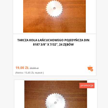
TARCZA KOŁA ŁAŃCUCHOWEGO POJEDYŃCZA DIN
8187 3/8" X 7/32", 24 ZĘBÓW
19,00 ZŁ
20,00 zł
(netto:
15,45 ZŁ
)
16,26 Zł
promocja