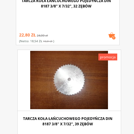
TARCZA KOŁA ŁAŃCUCHOWEGO POJEDYŃCZA DIN
8187 3/8" X 7/32", 32 ZĘBÓW
22,80 ZŁ
24,00 zł
(netto:
18,54 ZŁ
)
19,51 Zł
promocja
TARCZA KOŁA ŁAŃCUCHOWEGO POJEDYŃCZA DIN
8187 3/8" X 7/32", 39 ZĘBÓW