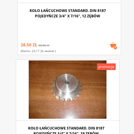
KOŁO ŁAŃCUCHOWE STANDARD. DIN 8187
POJEDYŃCZE 3/4" X 7/16", 12 ZĘBÓW
28,50 ZŁ
30,00 zł
(netto:
23,17 ZŁ
)
24,39 Zł
promocja
KOŁO ŁAŃCUCHOWE STANDARD. DIN 8187
POJEDYŃCZE 3/4" X 7/16", 19 ZĘBÓW