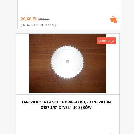
26,60 ZŁ
28,00 zł
(netto:
21,63 ZŁ
)
22,76 Zł
promocja
TARCZA KOŁA ŁAŃCUCHOWEGO POJEDYŃCZA DIN
8187 3/8" X 7/32", 40 ZĘBÓW