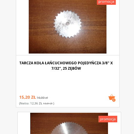
promocja
TARCZA KOŁA ŁAŃCUCHOWEGO POJEDYŃCZA 3/8" X
7/32", 25 ZĘBÓW
15,20 ZŁ
16,00 zł
(netto:
12,36 ZŁ
)
13,01 Zł
promocja