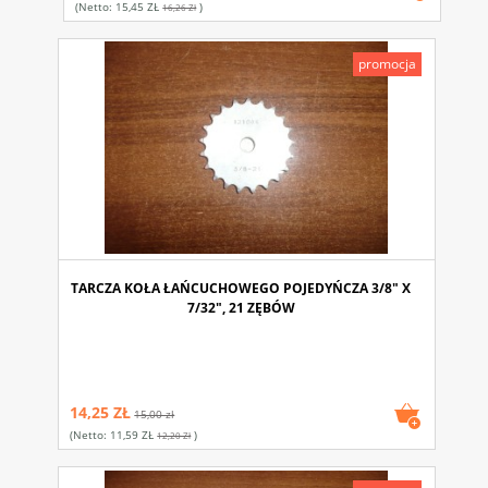
(netto:
15,45 ZŁ
)
16,26 Zł
promocja
TARCZA KOŁA ŁAŃCUCHOWEGO POJEDYŃCZA 3/8" X
7/32", 21 ZĘBÓW
14,25 ZŁ
15,00 zł
(netto:
11,59 ZŁ
)
12,20 Zł