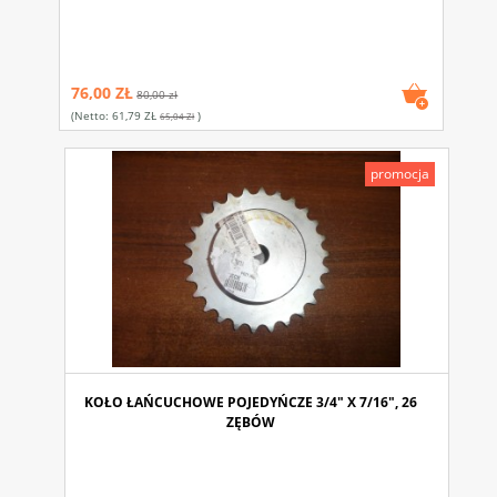
76,00 ZŁ
80,00 zł
(netto:
61,79 ZŁ
)
65,04 Zł
promocja
KOŁO ŁAŃCUCHOWE POJEDYŃCZE 3/4" X 7/16", 26
ZĘBÓW