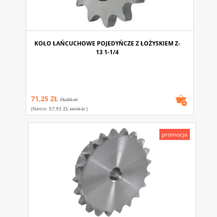
KOŁO ŁAŃCUCHOWE POJEDYŃCZE Z ŁOŻYSKIEM Z-
13 1-1/4
71,25 ZŁ
75,00 zł
(netto:
57,93 ZŁ
)
60,98 Zł
promocja