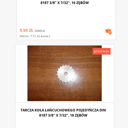
8187 3/8" X 7/32", 16 ZĘBÓW
9,50 ZŁ
10,00 zł
(netto:
7,72 ZŁ
)
8,13 Zł
promocja
TARCZA KOŁA ŁAŃCUCHOWEGO POJEDYŃCZA DIN
8187 3/8" X 7/32", 18 ZĘBÓW