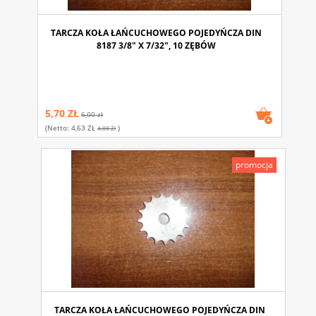
TARCZA KOŁA ŁAŃCUCHOWEGO POJEDYŃCZA DIN
8187 3/8" X 7/32", 10 ZĘBÓW
5,70 ZŁ
6,00 zł
(netto:
4,63 ZŁ
)
4,88 Zł
promocja
TARCZA KOŁA ŁAŃCUCHOWEGO POJEDYŃCZA DIN