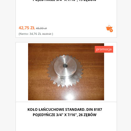
42,75 ZŁ
45,00 zł
(netto:
34,76 ZŁ
)
36,59 Zł
promocja
KOŁO ŁAŃCUCHOWE STANDARD. DIN 8187
POJEDYŃCZE 3/4" X 7/16", 26 ZĘBÓW