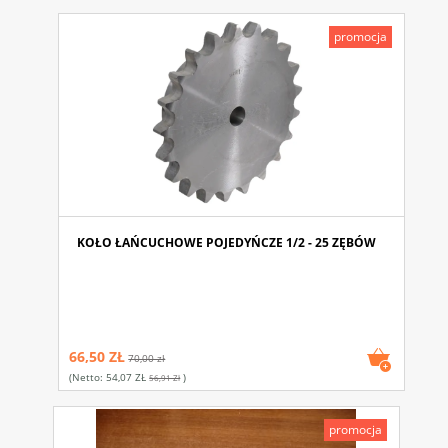
promocja
KOŁO ŁAŃCUCHOWE POJEDYŃCZE 1/2 - 25 ZĘBÓW
66,50 ZŁ
70,00 zł
(netto:
54,07 ZŁ
)
56,91 Zł
promocja