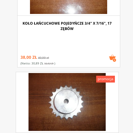
KOŁO ŁAŃCUCHOWE POJEDYŃCZE 3/4" X 7/16", 17
ZĘBÓW
38,00 ZŁ
40,00 zł
(netto:
30,89 ZŁ
)
32,52 Zł
promocja