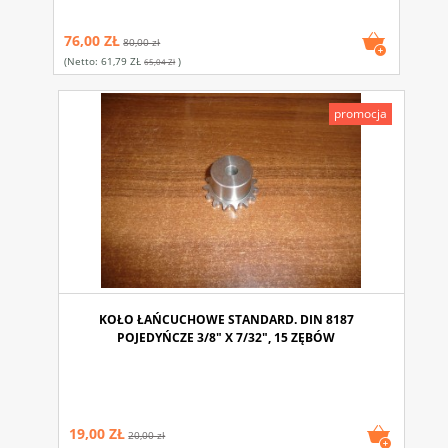
76,00 ZŁ
80,00 zł
(netto:
61,79 ZŁ
)
65,04 Zł
promocja
KOŁO ŁAŃCUCHOWE STANDARD. DIN 8187
POJEDYŃCZE 3/8" X 7/32", 15 ZĘBÓW
19,00 ZŁ
20,00 zł