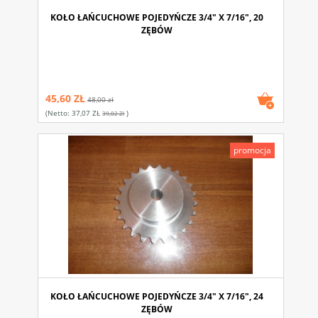
KOŁO ŁAŃCUCHOWE POJEDYŃCZE 3/4" X 7/16", 20
ZĘBÓW
45,60 ZŁ
48,00 zł
(netto:
37,07 ZŁ
)
39,02 Zł
promocja
KOŁO ŁAŃCUCHOWE POJEDYŃCZE 3/4" X 7/16", 24
ZĘBÓW