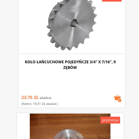
KOŁO ŁAŃCUCHOWE POJEDYŃCZE 3/4" X 7/16", 9
ZĘBÓW
23,75 ZŁ
25,00 zł
(netto:
19,31 ZŁ
)
20,33 Zł
promocja