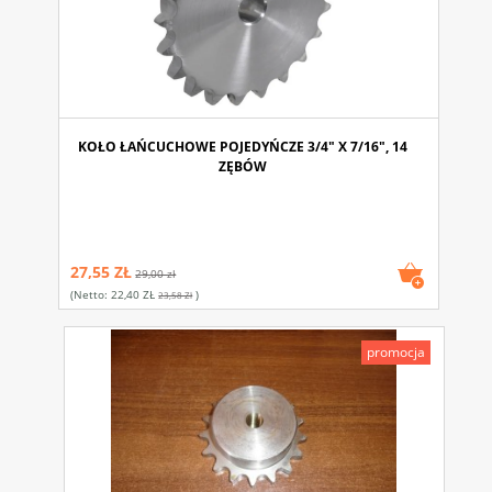
KOŁO ŁAŃCUCHOWE POJEDYŃCZE 3/4" X 7/16", 14
ZĘBÓW
27,55 ZŁ
29,00 zł
(netto:
22,40 ZŁ
)
23,58 Zł
promocja