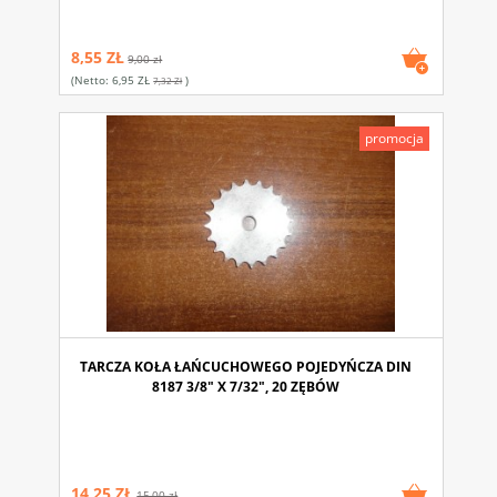
8,55 ZŁ
9,00 zł
(netto:
6,95 ZŁ
)
7,32 Zł
promocja
TARCZA KOŁA ŁAŃCUCHOWEGO POJEDYŃCZA DIN
8187 3/8" X 7/32", 20 ZĘBÓW
14,25 ZŁ
15,00 zł