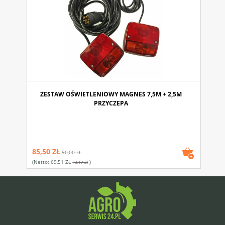
ZESTAW OŚWIETLENIOWY MAGNES 7,5M + 2,5M
PRZYCZEPA
85,50 ZŁ
90,00 zł
(netto:
69,51 ZŁ
)
73,17 Zł