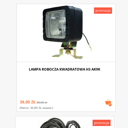
promocja
LAMPA ROBOCZA KWADRATOWA H3 AK9K
38,00 ZŁ
40,00 zł
(netto:
30,89 ZŁ
)
32,52 Zł
promocja