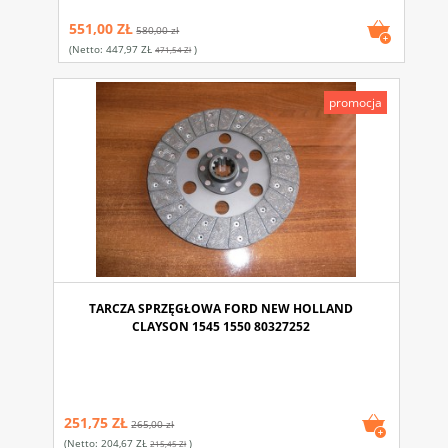
551,00 ZŁ
580,00 zł
(netto:
447,97 ZŁ
)
471,54 Zł
promocja
TARCZA SPRZĘGŁOWA FORD NEW HOLLAND
CLAYSON 1545 1550 80327252
251,75 ZŁ
265,00 zł
(netto:
204,67 ZŁ
)
215,45 Zł