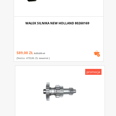
WAŁEK SILNIKA NEW HOLLAND 80260169
589,00 ZŁ
620,00 zł
(netto:
478,86 ZŁ
)
504,07 Zł
promocja