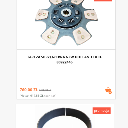
TARCZA SPRZĘGŁOWA NEW HOLLAND TX TF
80922446
760,00 ZŁ
800,00 zł
(netto:
617,89 ZŁ
)
650,41 Zł
promocja