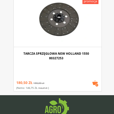
promocja
TARCZA SPRZĘGŁOWA NEW HOLLAND 1550
80327253
180,50 ZŁ
190,00 zł
(netto:
146,75 ZŁ
)
154,47 Zł