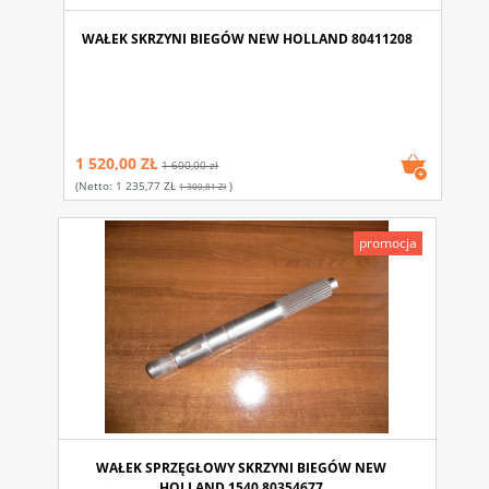
WAŁEK SKRZYNI BIEGÓW NEW HOLLAND 80411208
1 520,00 ZŁ
1 600,00 zł
(netto:
1 235,77 ZŁ
)
1 300,81 Zł
promocja
WAŁEK SPRZĘGŁOWY SKRZYNI BIEGÓW NEW
HOLLAND 1540 80354677