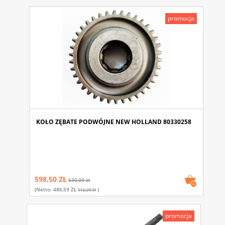
promocja
KOŁO ZĘBATE PODWÓJNE NEW HOLLAND 80330258
598,50 ZŁ
630,00 zł
(netto:
486,59 ZŁ
)
512,20 Zł
promocja