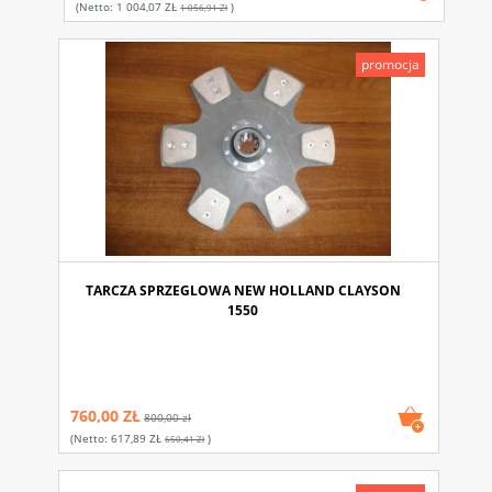
(netto:
1 004,07 ZŁ
)
1 056,91 Zł
promocja
TARCZA SPRZEGLOWA NEW HOLLAND CLAYSON
1550
760,00 ZŁ
800,00 zł
(netto:
617,89 ZŁ
)
650,41 Zł