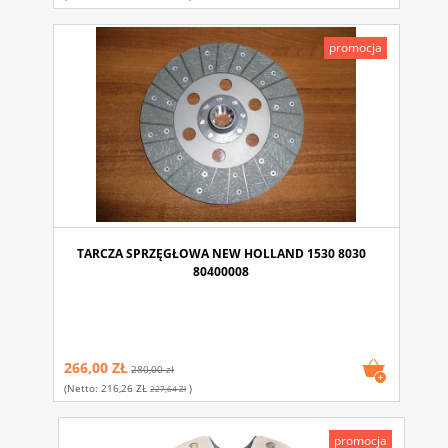
promocja
TARCZA SPRZĘGŁOWA NEW HOLLAND 1530 8030
80400008
266,00 ZŁ
280,00 zł
(netto:
216,26 ZŁ
)
227,64 Zł
promocja