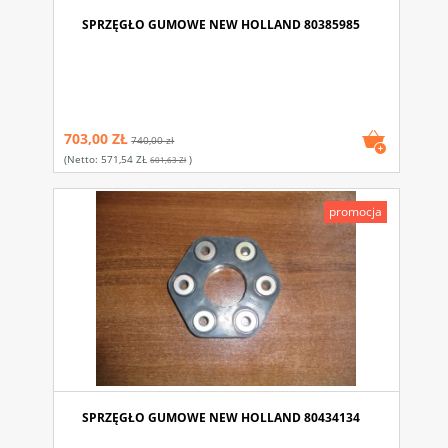
SPRZĘGŁO GUMOWE NEW HOLLAND 80385985
703,00 ZŁ
740,00 zł
(netto:
571,54 ZŁ
)
601,63 Zł
promocja
SPRZĘGŁO GUMOWE NEW HOLLAND 80434134