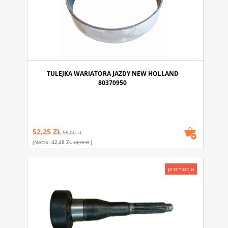
TULEJKA WARIATORA JAZDY NEW HOLLAND
80370950
52,25 ZŁ
55,00 zł
(netto:
42,48 ZŁ
)
44,72 Zł
promocja