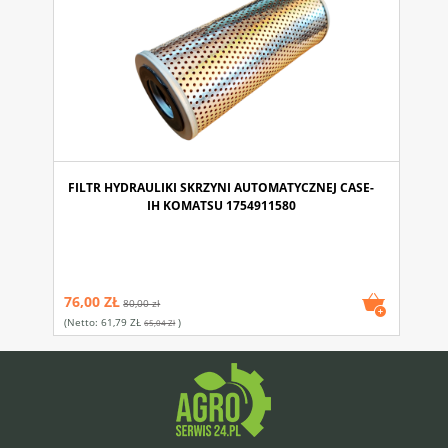
FILTR HYDRAULIKI SKRZYNI AUTOMATYCZNEJ CASE-
IH KOMATSU 1754911580
76,00 ZŁ
80,00 zł
(netto:
61,79 ZŁ
)
65,04 Zł