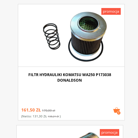
promocja
FILTR HYDRAULIKI KOMATSU WA250 P173038
DONALDSON
161,50 ZŁ
170,00 zł
(netto:
131,30 ZŁ
)
138,21 Zł
promocja