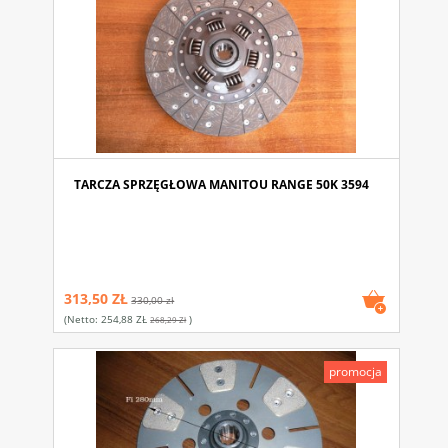
TARCZA SPRZĘGŁOWA MANITOU RANGE 50K 3594
313,50 ZŁ
330,00 zł
(netto:
254,88 ZŁ
)
268,29 Zł
promocja