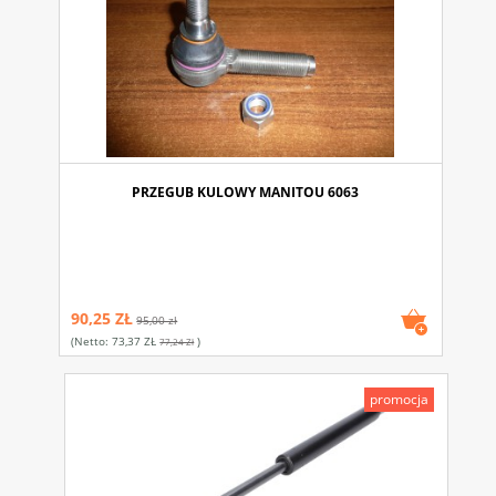
PRZEGUB KULOWY MANITOU 6063
90,25 ZŁ
95,00 zł
(netto:
73,37 ZŁ
)
77,24 Zł
promocja