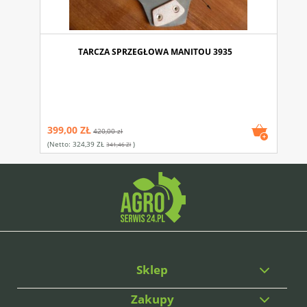
TARCZA SPRZEGŁOWA MANITOU 3935
399,00 ZŁ
420,00 zł
(netto:
324,39 ZŁ
)
341,46 Zł
Sklep
Zakupy