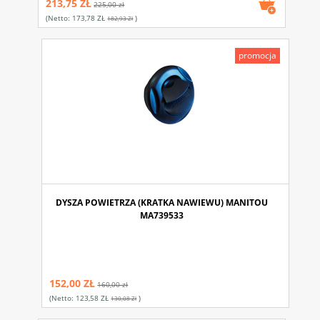
213,75 ZŁ
225,00 zł
(netto:
173,78 ZŁ
)
182,93 Zł
promocja
DYSZA POWIETRZA (KRATKA NAWIEWU) MANITOU
MA739533
152,00 ZŁ
160,00 zł
(netto:
123,58 ZŁ
)
130,08 Zł