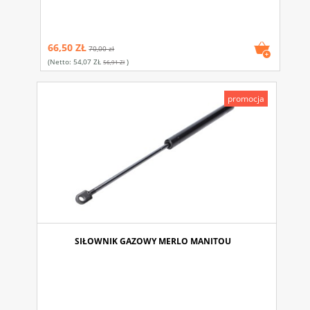
66,50 ZŁ
70,00 zł
(netto:
54,07 ZŁ
)
56,91 Zł
promocja
SIŁOWNIK GAZOWY MERLO MANITOU