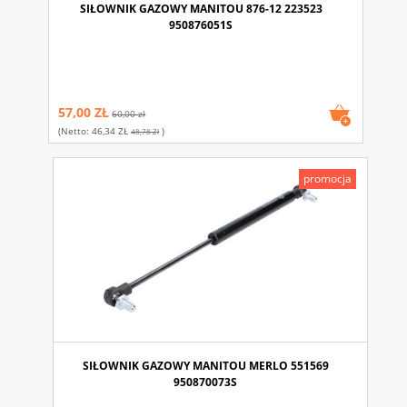
SIŁOWNIK GAZOWY MANITOU 876-12 223523
950876051S
57,00 ZŁ
60,00 zł
(netto:
46,34 ZŁ
)
48,78 Zł
promocja
SIŁOWNIK GAZOWY MANITOU MERLO 551569
950870073S