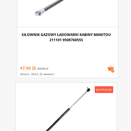
SIŁOWNIK GAZOWY ŁADOWARKI KABINY MANITOU
211101 950876055S
47,50 ZŁ
50,00 zł
(netto:
38,62 ZŁ
)
40,65 Zł
promocja