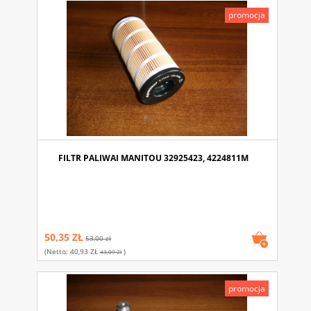
promocja
FILTR PALIWAI MANITOU 32925423, 4224811M
50,35 ZŁ
53,00 zł
(netto:
40,93 ZŁ
)
43,09 Zł
promocja