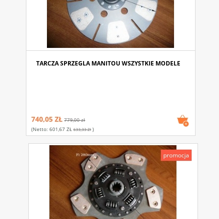
TARCZA SPRZEGLA MANITOU WSZYSTKIE MODELE
740,05 ZŁ
779,00 zł
(netto:
601,67 ZŁ
)
633,33 Zł
promocja