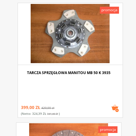
promocja
TARCZA SPRZĘGŁOWA MANITOU MB 50 K 3935
399,00 ZŁ
420,00 zł
(netto:
324,39 ZŁ
)
341,46 Zł
promocja