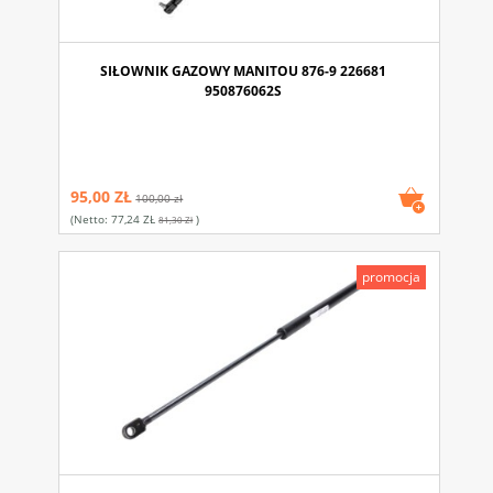
SIŁOWNIK GAZOWY MANITOU 876-9 226681
950876062S
95,00 ZŁ
100,00 zł
(netto:
77,24 ZŁ
)
81,30 Zł
promocja