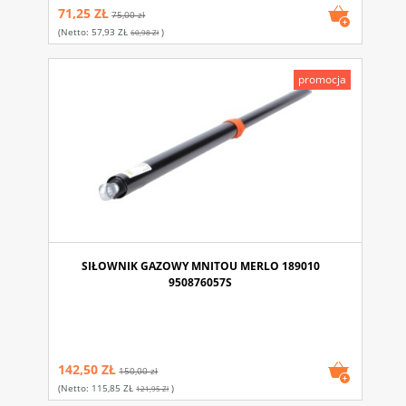
71,25 ZŁ
75,00 zł
(netto:
57,93 ZŁ
)
60,98 Zł
promocja
SIŁOWNIK GAZOWY MNITOU MERLO 189010
950876057S
142,50 ZŁ
150,00 zł
(netto:
115,85 ZŁ
)
121,95 Zł