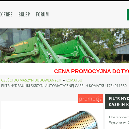
X FREE
SKLEP
FORUM
CENA PROMOCYJNA DOTYC
»
»
CZĘŚCI DO MASZYN BUDOWLANYCH
KOMATSU
»
FILTR HYDRAULIKI SKRZYNI AUTOMATYCZNEJ CASE-IH KOMATSU 1754911580
promocja
FILTR HY
CASE-IH 
Dostępność
Wysyłka w: