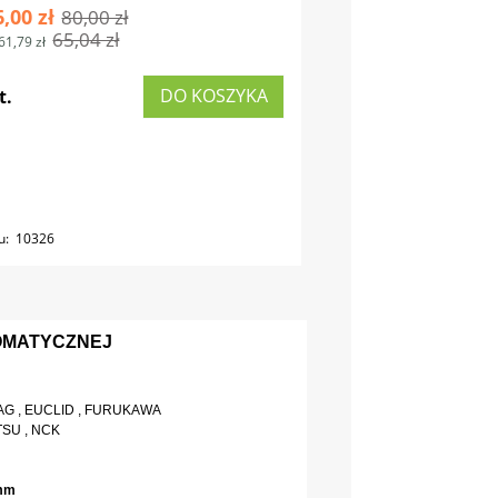
6,00 zł
80,00 zł
65,04 zł
61,79 zł
DO KOSZYKA
t.
u:
10326
TOMATYCZNEJ
MAG , EUCLID , FURUKAWA
SU , NCK
mm