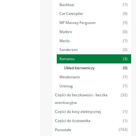
(1)
Backhoe
(8)
Cat Caterpilar
(5)
MF Massey Ferguson
(0)
Matbro
(1)
Merlo
(0)
Sanderson
(3)
Komatsu
(0)
Układ kierowniczy
(1)
Weidemann
(1)
Unimog
(32)
Części do beczkowozu - beczka
asenizacyjna
(1)
Części do kosy elektrycznej
(1)
Części do śrutownika
(743)
Pozostałe