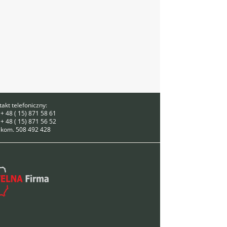
akt telefoniczny:
 + 48 ( 15) 871 58 61
 + 48 ( 15) 871 56 52
. kom. 508 492 428