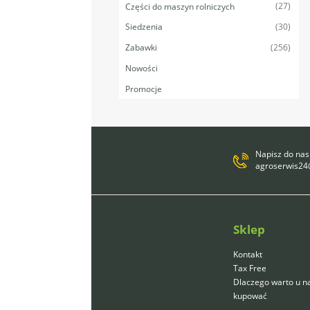
(27)
Części do maszyn rolniczych
(30)
Siedzenia
(256)
Zabawki
Nowości
Promocje
Napisz do nas
agroserwis2
Sklep
Kontakt
Tax Free
Dlaczego warto u n
kupować