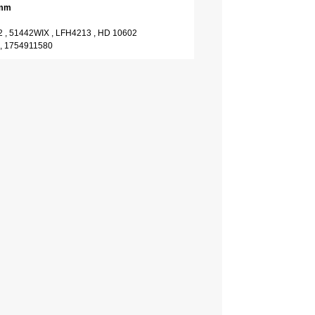
 mm
2 , 51442WIX , LFH4213 , HD 10602
 , 1754911580