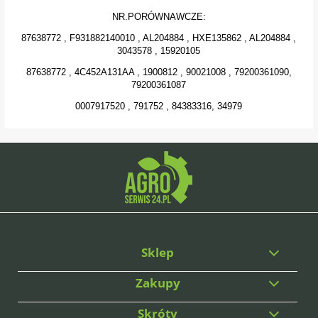
NR.PORÓWNAWCZE:
87638772 , F931882140010 , AL204884 , HXE135862 , AL204884 ,
3043578 , 15920105
87638772 , 4C452A131AA , 1900812 , 90021008 , 79200361090,
79200361087
0007917520 , 791752 , 84383316, 34979
Sklep
Zakupy
Skróty