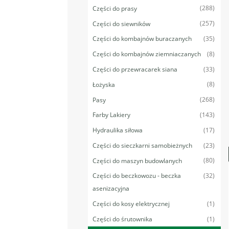
(288)
Części do prasy
(257)
Części do siewników
(35)
Części do kombajnów buraczanych
(8)
Części do kombajnów ziemniaczanych
(33)
Części do przewracarek siana
(8)
Łożyska
(268)
Pasy
(143)
Farby Lakiery
(17)
Hydraulika siłowa
(23)
Części do sieczkarni samobieżnych
(80)
Części do maszyn budowlanych
(32)
Części do beczkowozu - beczka
asenizacyjna
(1)
Części do kosy elektrycznej
(1)
Części do śrutownika