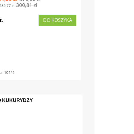
300,81 zł
285,77 zł
DO KOSZYKA
t.
u:
10445
O KUKURYDZY