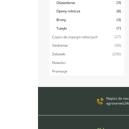
(3)
Oświetlenie
(8)
Opony rolnicze
(3)
Brony
(1)
Tulejki
(27)
Części do maszyn rolniczych
(30)
Siedzenia
(256)
Zabawki
Nowości
Promocje
Napisz do nas
agroserwis2