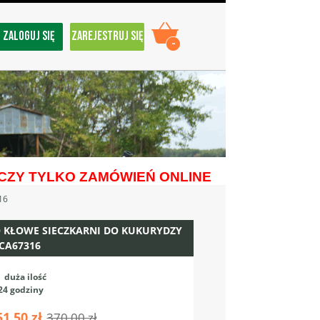
ZALOGUJ SIĘ
ZAREJESTRUJ SIĘ
-
ZY TYLKO ZAMÓWIEŃ ONLINE
16
 KŁOWE SIECZKARNI DO KUKURYDZY
CA67316
:
duża ilość
24 godziny
51,50 zł
370,00 zł