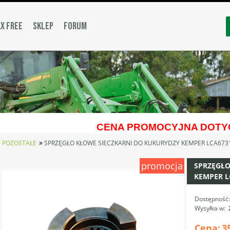
X FREE
SKLEP
FORUM
CENA PROMOCYJNA DOTYC
»
»
POZOSTAŁE
SPRZĘGŁO KŁOWE SIECZKARNI DO KUKURYDZY KEMPER LCA673
promocja
SPRZĘGŁO
KEMPER L
Dostępność
Wysyłka w:
Cena:
3