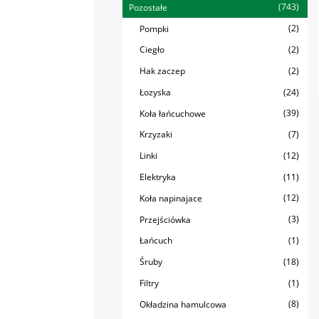
(743)
Pozostałe
(2)
Pompki
(2)
Ciegło
(2)
Hak zaczep
(24)
Łozyska
(39)
Koła łańcuchowe
(7)
Krzyzaki
(12)
Linki
(11)
Elektryka
(12)
Koła napinajace
(3)
Przejściówka
(1)
Łańcuch
(18)
Śruby
(1)
Filtry
(8)
Okładzina hamulcowa