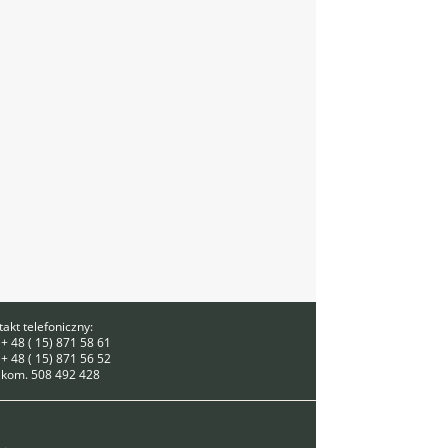
akt telefoniczny:
 + 48 ( 15) 871 58 61
 + 48 ( 15) 871 56 52
. kom. 508 492 428