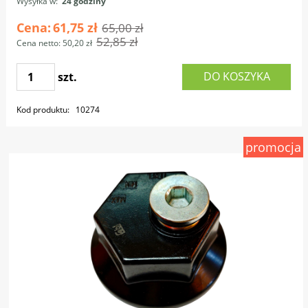
Wysyłka w:
24 godziny
Cena:
61,75 zł
65,00 zł
52,85 zł
Cena netto:
50,20 zł
DO KOSZYKA
szt.
Kod produktu:
10274
promocja