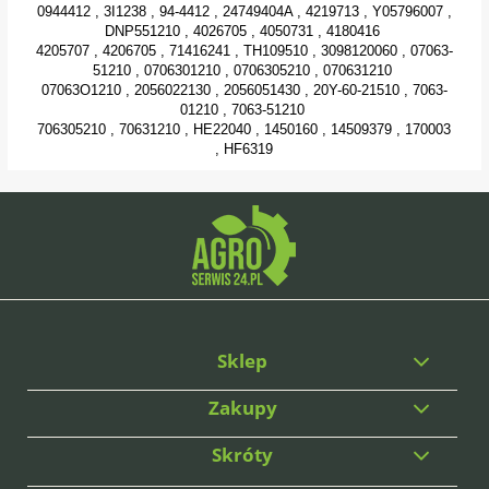
0944412 , 3I1238 , 94-4412 , 24749404A , 4219713 , Y05796007 ,
DNP551210 , 4026705 , 4050731 , 4180416
4205707 , 4206705 , 71416241 , TH109510 , 3098120060 , 07063-
51210 , 0706301210 , 0706305210 , 070631210
07063O1210 , 2056022130 , 2056051430 , 20Y-60-21510 , 7063-
01210 , 7063-51210
706305210 , 70631210 , HE22040 , 1450160 , 14509379 , 170003
, HF6319
Sklep
Zakupy
Skróty