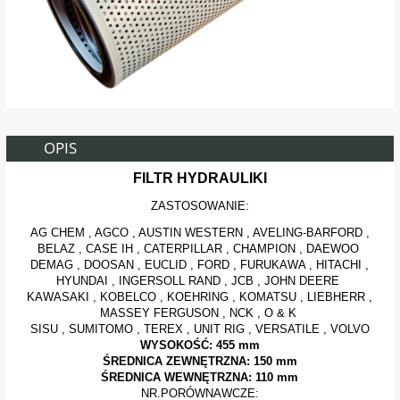
OPIS
FILTR HYDRAULIKI
ZASTOSOWANIE:
AG CHEM , AGCO , AUSTIN WESTERN , AVELING-BARFORD ,
BELAZ , CASE IH , CATERPILLAR , CHAMPION , DAEWOO
DEMAG , DOOSAN , EUCLID , FORD , FURUKAWA , HITACHI ,
HYUNDAI , INGERSOLL RAND , JCB , JOHN DEERE
KAWASAKI , KOBELCO , KOEHRING , KOMATSU , LIEBHERR ,
MASSEY FERGUSON , NCK , O & K
SISU , SUMITOMO , TEREX , UNIT RIG , VERSATILE , VOLVO
WYSOKOŚĆ: 455 mm
ŚREDNICA ZEWNĘTRZNA: 150 mm
ŚREDNICA WEWNĘTRZNA: 110 mm
NR.PORÓWNAWCZE: