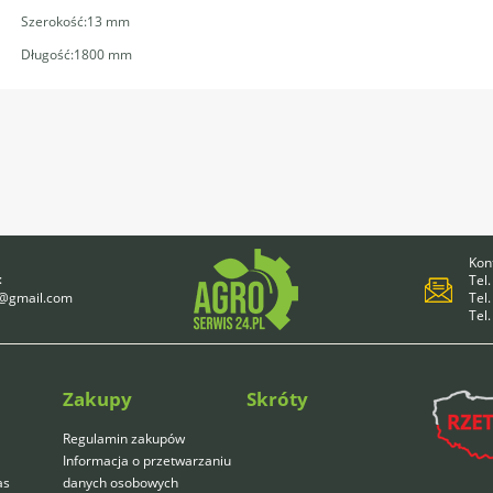
Szerokość:13 mm
Długość:1800 mm
Kont
:
Tel.
4@gmail.com
Tel.
Tel
Zakupy
Skróty
Regulamin zakupów
Informacja o przetwarzaniu
as
danych osobowych