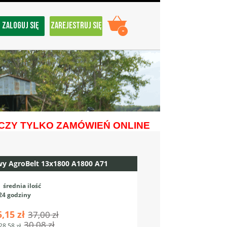
ZALOGUJ SIĘ
ZAREJESTRUJ SIĘ
-
ZY TYLKO ZAMÓWIEŃ ONLINE
wy AgroBelt 13x1800 A1800 A71
:
średnia ilość
24 godziny
5,15 zł
37,00 zł
30,08 zł
28,58 zł