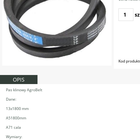
sz
Kod produkt
OPIS
Pas klinowy AgroBelt
Dane:
13x1800 mm
A51800mm
A71 cala
Wymiary: