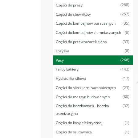
(288)
Części do prasy
(257)
Części do siewników
(35)
Części do kombajnów buraczanych
(8)
Części do kombajnów ziemniaczanych
(33)
Części do przewracarek siana
(8)
Łożyska
(268)
Pasy
(143)
Farby Lakiery
(17)
Hydraulika siłowa
(23)
Części do sieczkarni samobieżnych
(80)
Części do maszyn budowlanych
(32)
Części do beczkowozu - beczka
asenizacyjna
(1)
Części do kosy elektrycznej
(1)
Części do śrutownika