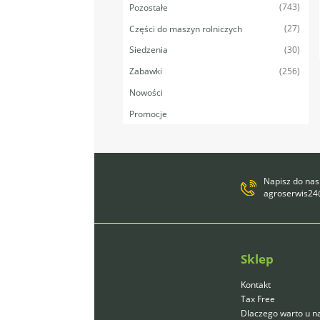
(743)
Pozostałe
(27)
Części do maszyn rolniczych
(30)
Siedzenia
(256)
Zabawki
Nowości
Promocje
Napisz do nas
agroserwis2
Sklep
Kontakt
Tax Free
Dlaczego warto u n