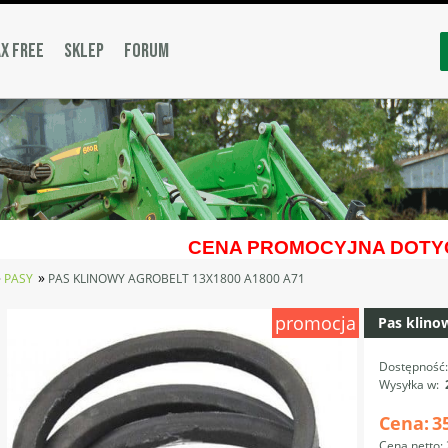
X FREE
SKLEP
FORUM
CENA PROMOCYJNA DOTYC
»
»
PASY
PAS KLINOWY AGROBELT 13X1800 A1800 A71
promocja
Pas klino
Dostępność
Wysyłka w:
Cena:
3
Cena netto: