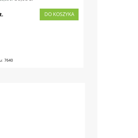
DO KOSZYKA
t.
u:
7640