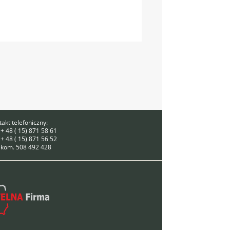
akt telefoniczny:
 + 48 ( 15) 871 58 61
 + 48 ( 15) 871 56 52
. kom. 508 492 428