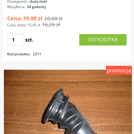
Dostępność:
duża ilość
Wysyłka w:
24 godziny
Cena:
19,00 zł
20,00 zł
16,26 zł
Cena netto:
15,45 zł
DO KOSZYKA
szt.
Kod produktu:
2311
promocja