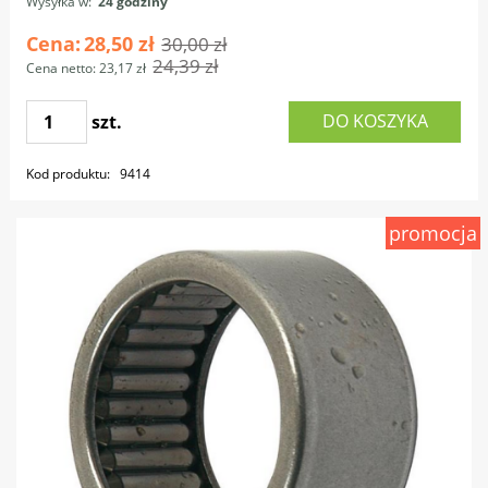
Wysyłka w:
24 godziny
Cena:
28,50 zł
30,00 zł
24,39 zł
Cena netto:
23,17 zł
DO KOSZYKA
szt.
Kod produktu:
9414
promocja