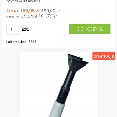
Wysyłka w:
24 godziny
Cena:
189,05 zł
199,00 zł
161,79 zł
Cena netto:
153,70 zł
DO KOSZYKA
szt.
Kod produktu:
8804
promocja