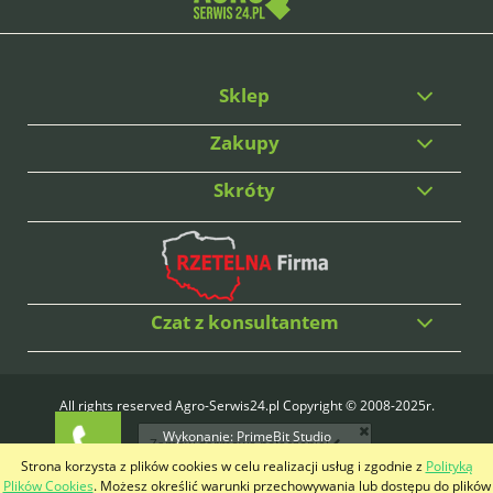
Sklep
Zakupy
Skróty
Czat z konsultantem
All rights reserved Agro-Serwis24.pl Copyright © 2008-2025r.
Wykonanie:
PrimeBit Studio
Zamów darmowe połączenie!
Strona korzysta z plików cookies w celu realizacji usług i zgodnie z
Polityką
pokaż pełną wersję strony
Plików Cookies
. Możesz określić warunki przechowywania lub dostępu do plików