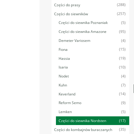
(288)
Części do prasy
(257)
Części do siewników
(5)
Części do siewnika Poznaniak
(95)
Części do siewnika Amazone
(4)
Demeter Variosem
(15)
Fiona
(19)
Hassia
(10)
Isaria
(4)
Nodet
(7)
Kuhn
(14)
Keverland
(9)
Reform Semo
(5)
Lemken
(17)
Części do siewnika Nordsten
(35)
Części do kombajnów buraczanych