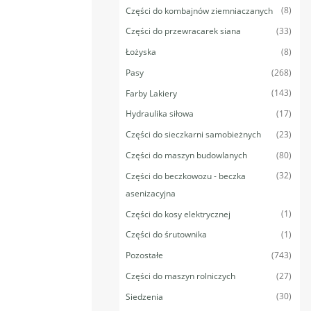
(8)
Części do kombajnów ziemniaczanych
(33)
Części do przewracarek siana
(8)
Łożyska
(268)
Pasy
(143)
Farby Lakiery
(17)
Hydraulika siłowa
(23)
Części do sieczkarni samobieżnych
(80)
Części do maszyn budowlanych
(32)
Części do beczkowozu - beczka
asenizacyjna
(1)
Części do kosy elektrycznej
(1)
Części do śrutownika
(743)
Pozostałe
(27)
Części do maszyn rolniczych
(30)
Siedzenia