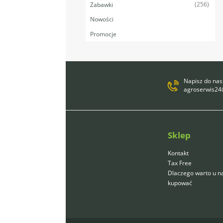
(256)
Zabawki
Nowości
Promocje
Napisz do nas
agroserwis2
Sklep
Kontakt
Tax Free
Dlaczego warto u n
kupować