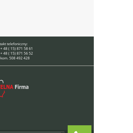
akt telefoniczny:
 + 48 ( 15) 871 58 61
 + 48 ( 15) 871 56 52
. kom. 508 492 428