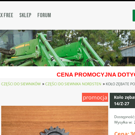
X FREE
SKLEP
FORUM
CENA PROMOCYJNA DOTYC
»
»
»
CZĘŚCI DO SIEWNIKÓW
CZĘŚCI DO SIEWNIKA NORDSTEN
KOŁO ZĘBATE PO
promocja
Koło zęba
14/Z-27
Dostępność
Wysyłka w:
Cena:
3