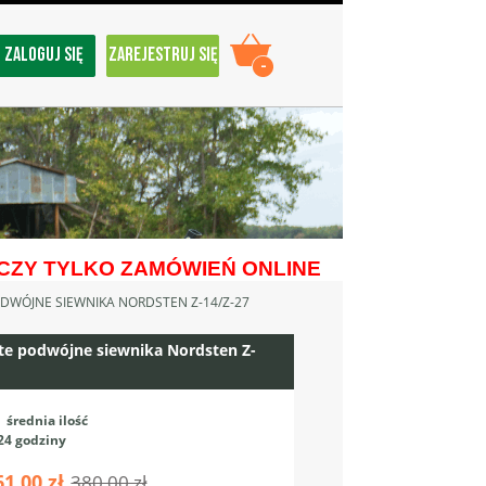
ZALOGUJ SIĘ
ZAREJESTRUJ SIĘ
-
ZY TYLKO ZAMÓWIEŃ ONLINE
DWÓJNE SIEWNIKA NORDSTEN Z-14/Z-27
te podwójne siewnika Nordsten Z-
:
średnia ilość
24 godziny
61,00 zł
380,00 zł