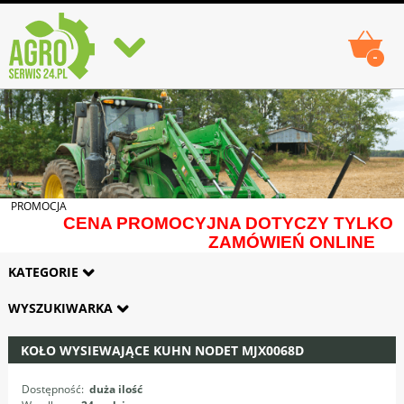
-
PROMOCJA
CENA PROMOCYJNA DOTYCZY TYLKO
ZAMÓWIEŃ ONLINE
KATEGORIE
WYSZUKIWARKA
KOŁO WYSIEWAJĄCE KUHN NODET MJX0068D
Dostępność:
duża ilość