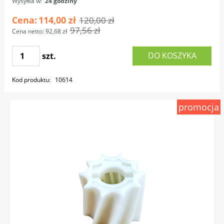
Wysyłka w:
24 godziny
Cena:
114,00 zł
120,00 zł
97,56 zł
Cena netto:
92,68 zł
DO KOSZYKA
szt.
Kod produktu:
10614
promocja