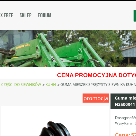
X FREE
SKLEP
FORUM
CENA PROMOCYJNA DOTYC
»
»
»
CZĘŚCI DO SIEWNIKÓW
KUHN
GUMA MIESZEK SPRĘŻYSTY SIEWNIKA KUHN
promocja
Guma mies
N3500941
Dostępność
Wysyłka w:
Cena:
5