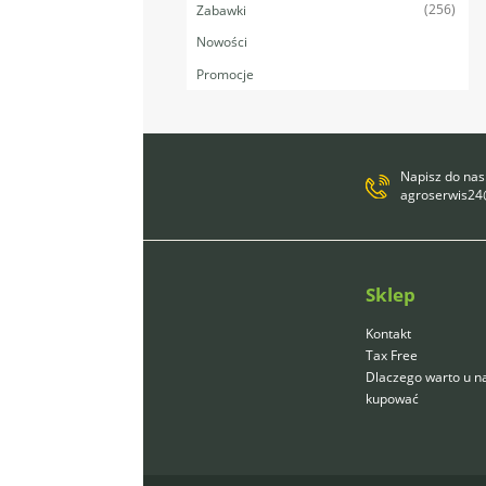
(256)
Zabawki
Nowości
Promocje
Napisz do nas
agroserwis2
Sklep
Kontakt
Tax Free
Dlaczego warto u n
kupować