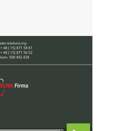
akt telefoniczny:
 + 48 ( 15) 871 58 61
 + 48 ( 15) 871 56 52
. kom. 508 492 428