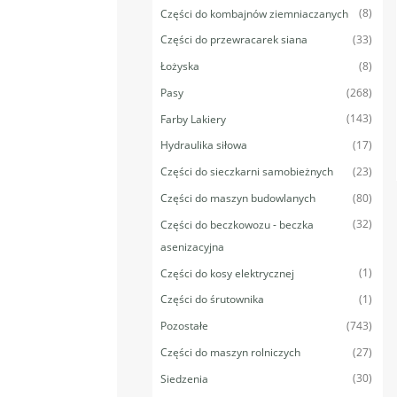
(8)
Części do kombajnów ziemniaczanych
(33)
Części do przewracarek siana
(8)
Łożyska
(268)
Pasy
(143)
Farby Lakiery
(17)
Hydraulika siłowa
(23)
Części do sieczkarni samobieżnych
(80)
Części do maszyn budowlanych
(32)
Części do beczkowozu - beczka
asenizacyjna
(1)
Części do kosy elektrycznej
(1)
Części do śrutownika
(743)
Pozostałe
(27)
Części do maszyn rolniczych
(30)
Siedzenia