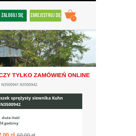
ZALOGUJ SIĘ
ZAREJESTRUJ SIĘ
-
ZY TYLKO ZAMÓWIEŃ ONLINE
 N3500941 N3500942
zek sprężysty siewnika Kuhn
 N3500942
:
duża ilość
24 godziny
7,00 zł
60,00 zł