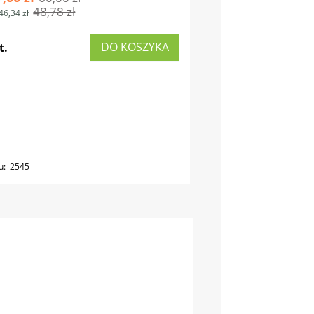
48,78 zł
46,34 zł
DO KOSZYKA
t.
u:
2545