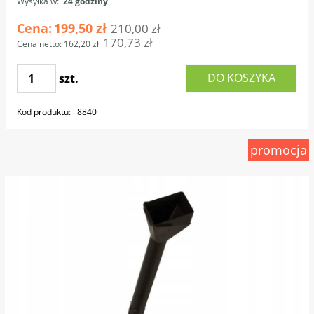
Wysyłka w:
24 godziny
Cena:
199,50 zł
210,00 zł
170,73 zł
Cena netto:
162,20 zł
DO KOSZYKA
szt.
Kod produktu:
8840
promocja