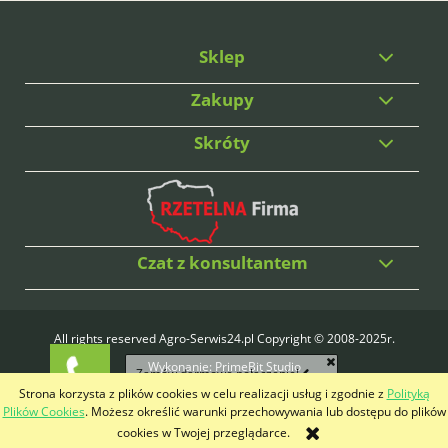
Sklep
Zakupy
Skróty
Czat z konsultantem
All rights reserved Agro-Serwis24.pl Copyright © 2008-2025r.
Wykonanie:
PrimeBit Studio
Zamów darmowe połączenie!
Strona korzysta z plików cookies w celu realizacji usług i zgodnie z
Polityką
pokaż pełną wersję strony
Plików Cookies
. Możesz określić warunki przechowywania lub dostępu do plików
cookies w Twojej przeglądarce.
Sklep internetowy Shoper.pl